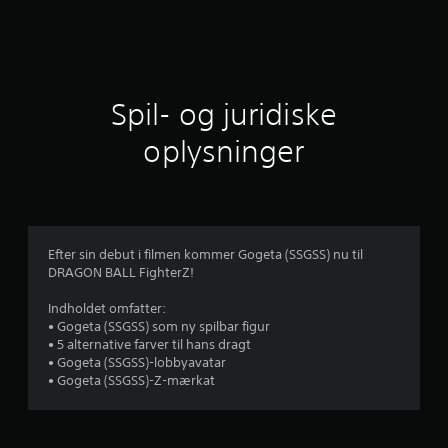
i
t
l
Spil- og juridiske
i
oplysninger
g
v
u
Efter sin debut i filmen kommer Gogeta (SSGSS) nu til
DRAGON BALL FighterZ!
r
Indholdet omfatter:
d
• Gogeta (SSGSS) som ny spilbar figur
• 5 alternative farver til hans dragt
e
• Gogeta (SSGSS)-lobbyavatar
• Gogeta (SSGSS)-Z-mærkat
r
i