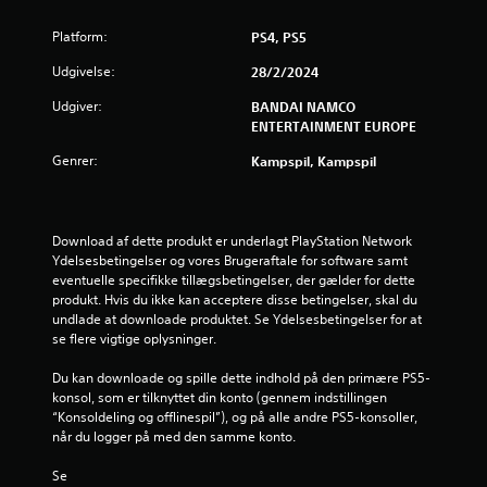
n
Platform:
PS4, PS5
g
Udgivelse:
28/2/2024
e
Udgiver:
BANDAI NAMCO
ENTERTAINMENT EUROPE
r
Genrer:
Kampspil, Kampspil
4
.
Download af dette produkt er underlagt PlayStation Network 
Ydelsesbetingelser og vores Brugeraftale for software samt 
8
eventuelle specifikke tillægsbetingelser, der gælder for dette 
produkt. Hvis du ikke kan acceptere disse betingelser, skal du 
3
undlade at downloade produktet. Se Ydelsesbetingelser for at 
se flere vigtige oplysninger.
s
Du kan downloade og spille dette indhold på den primære PS5-
t
konsol, som er tilknyttet din konto (gennem indstillingen 
“Konsoldeling og offlinespil”), og på alle andre PS5-konsoller, 
j
når du logger på med den samme konto.
e
Se 