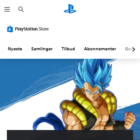
S
ø
g
Nyeste
Samlinger
Tilbud
Abonnementer
Genne