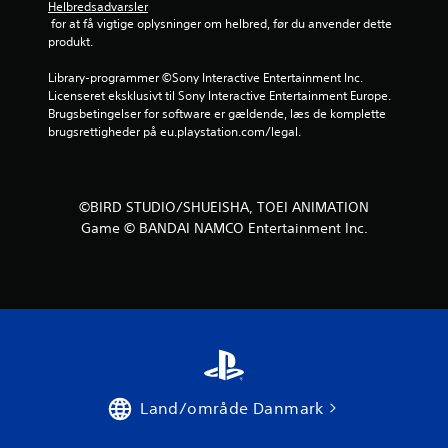
Helbredsadvarsler
r
 for at få vigtige oplysninger om helbred, før du anvender dette 
produkt.
n
Library-programmer ©Sony Interactive Entertainment Inc. 
e
Licenseret eksklusivt til Sony Interactive Entertainment Europe. 
Brugsbetingelser for software er gældende, læs de komplette 
r
brugsrettigheder på eu.playstation.com/legal.
u
d
©BIRD STUDIO/SHUEISHA, TOEI ANIMATION
Game © BANDAI NAMCO Entertainment Inc.
a
f
f
e
m
Land/område Danmark
s