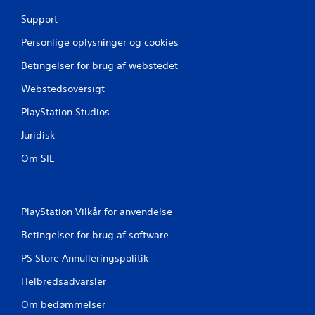
t
Support
j
Personlige oplysninger og cookies
e
Betingelser for brug af webstedet
r
Webstedsoversigt
PlayStation Studios
n
Juridisk
e
Om SIE
r
f
PlayStation Vilkår for anvendelse
r
Betingelser for brug af software
a
PS Store Annulleringspolitik
5
Helbredsadvarsler
9
Om bedømmelser