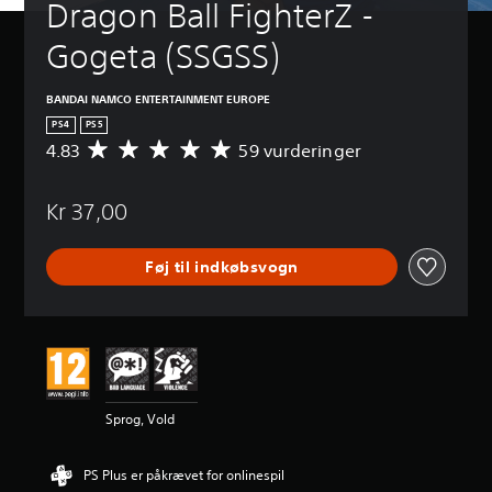
Dragon Ball FighterZ - 
Gogeta (SSGSS)
BANDAI NAMCO ENTERTAINMENT EUROPE
PS4
PS5
4.83
59 vurderinger
G
e
n
Kr 37,00
n
e
m
Føj til indkøbsvogn
s
n
i
t
l
i
g
v
Sprog, Vold
u
r
d
PS Plus er påkrævet for onlinespil
e