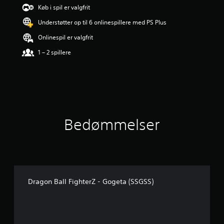
r
Køb i spil er valgfrit
i
Understøtter op til 6 onlinespillere med PS Plus
n
g
Onlinespil er valgfrit
e
r
1 – 2 spillere
4
.
8
3
s
t
j
Bedømmelser
e
r
n
e
r
u
d
Dragon Ball FighterZ - Gogeta (SSGSS)
a
f
f
e
m