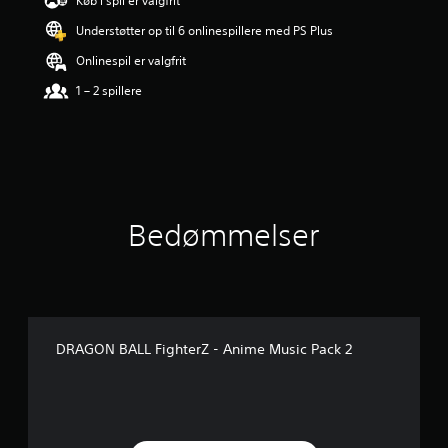
Køb i spil er valgfrit
i
Understøtter op til 6 onlinespillere med PS Plus
n
g
Onlinespil er valgfrit
e
r
1 – 2 spillere
4
.
1
7
s
t
j
Bedømmelser
e
r
n
e
r
u
d
DRAGON BALL FighterZ - Anime Music Pack 2
a
f
f
e
m