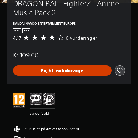
DRAGON BALL FighterZ - Anime 
Music Pack 2
BANDAI NAMCO ENTERTAINMENT EUROPE
PS4
PS5
4.17
6 vurderinger
G
e
n
Kr 109,00
n
e
m
Føj til indkøbsvogn
s
n
i
t
l
i
g
v
Sprog, Vold
u
r
d
PS Plus er påkrævet for onlinespil
e
r