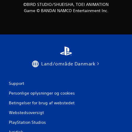
t
©BIRD STUDIO/SHUEISHA, TOEI ANIMATION
j
Game © BANDAI NAMCO Entertainment Inc.
e
r
n
e
Land/område Danmark
r
f
Support
r
Personlige oplysninger og cookies
a
Betingelser for brug af webstedet
6
Webstedsoversigt
v
PlayStation Studios