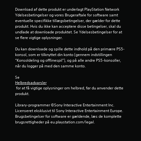
r
Download af dette produkt er underlagt PlayStation Network 
n
Ydelsesbetingelser og vores Brugeraftale for software samt 
eventuelle specifikke tillægsbetingelser, der gælder for dette 
e
produkt. Hvis du ikke kan acceptere disse betingelser, skal du 
undlade at downloade produktet. Se Ydelsesbetingelser for at 
r
se flere vigtige oplysninger.
u
Du kan downloade og spille dette indhold på den primære PS5-
konsol, som er tilknyttet din konto (gennem indstillingen 
d
“Konsoldeling og offlinespil”), og på alle andre PS5-konsoller, 
når du logger på med den samme konto.
a
Se 
f
Helbredsadvarsler
 for at få vigtige oplysninger om helbred, før du anvender dette 
f
produkt.
Library-programmer ©Sony Interactive Entertainment Inc. 
e
Licenseret eksklusivt til Sony Interactive Entertainment Europe. 
Brugsbetingelser for software er gældende, læs de komplette 
m
brugsrettigheder på eu.playstation.com/legal.
s