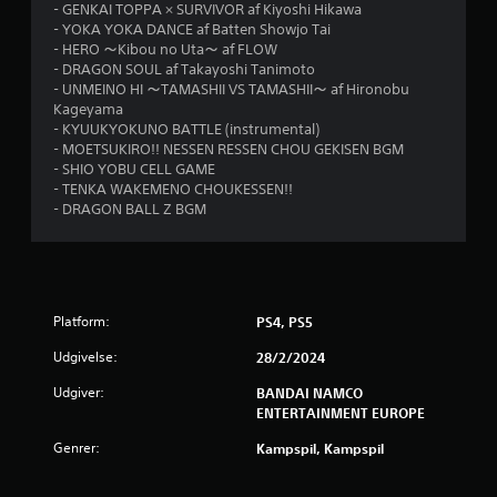
n
- GENKAI TOPPA × SURVIVOR af Kiyoshi Hikawa
- YOKA YOKA DANCE af Batten Showjo Tai
g
- HERO ～Kibou no Uta～ af FLOW
- DRAGON SOUL af Takayoshi Tanimoto
e
- UNMEINO HI ～TAMASHII VS TAMASHII～ af Hironobu
Kageyama
r
- KYUUKYOKUNO BATTLE (instrumental)
- MOETSUKIRO!! NESSEN RESSEN CHOU GEKISEN BGM
- SHIO YOBU CELL GAME
4
- TENKA WAKEMENO CHOUKESSEN!!
- DRAGON BALL Z BGM
.
1
7
Platform:
PS4, PS5
s
Udgivelse:
28/2/2024
t
Udgiver:
BANDAI NAMCO
ENTERTAINMENT EUROPE
j
Genrer:
Kampspil, Kampspil
e