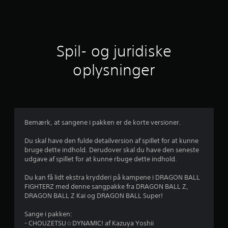
i
t
l
Spil- og juridiske
i
oplysninger
g
v
u
Bemærk, at sangene i pakken er de korte versioner.
r
Du skal have den fulde detailversion af spillet for at kunne
bruge dette indhold. Derudover skal du have den seneste
d
udgave af spillet for at kunne rbuge dette indhold.
e
Du kan få lidt ekstra krydderi på kampene i DRAGON BALL
FIGHTERZ med denne sangpakke fra DRAGON BALL Z,
r
DRAGON BALL Z Kai og DRAGON BALL Super!
i
Sange i pakken:
- CHOUZETSU☆DYNAMIC! af Kazuya Yoshii