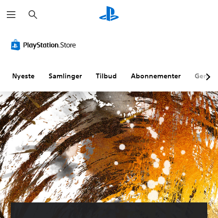
S
ø
g
Nyeste
Samlinger
Tilbud
Abonnementer
Genne