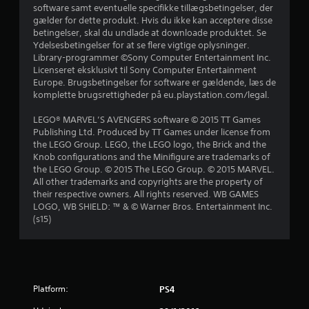
software samt eventuelle specifikke tillægsbetingelser, der
n
gælder for dette produkt. Hvis du ikke kan acceptere disse
betingelser, skal du undlade at downloade produktet. Se
g
Ydelsesbetingelser for at se flere vigtige oplysninger.
Library-programmer ©Sony Computer Entertainment Inc.
e
Licenseret eksklusivt til Sony Computer Entertainment
Europe. Brugsbetingelser for software er gældende, læs de
r
komplette brugsrettigheder på eu.playstation.com/legal.
LEGO® MARVEL’S AVENGERS software © 2015 TT Games
4
Publishing Ltd. Produced by TT Games under license from
the LEGO Group. LEGO, the LEGO logo, the Brick and the
.
Knob configurations and the Minifigure are trademarks of
the LEGO Group. © 2015 The LEGO Group. © 2015 MARVEL.
4
All other trademarks and copyrights are the property of
their respective owners. All rights reserved. WB GAMES
2
LOGO, WB SHIELD: ™ & © Warner Bros. Entertainment Inc.
(s15)
s
t
j
Platform:
PS4
e