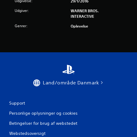
Udgivelse:
29/1/2016
r
Udgiver:
WARNER BROS.
INTERACTIVE
n
Genrer:
Oplevelse
e
r
u
d
a
Land/område Danmark
f
f
Support
e
Personlige oplysninger og cookies
m
Betingelser for brug af webstedet
s
Webstedsoversigt