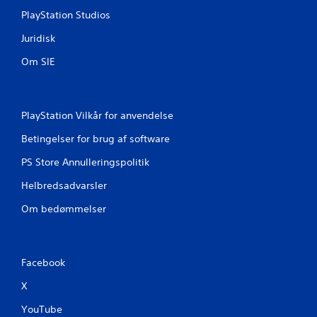
t
PlayStation Studios
Juridisk
j
Om SIE
e
r
PlayStation Vilkår for anvendelse
n
Betingelser for brug af software
e
PS Store Annulleringspolitik
r
Helbredsadvarsler
f
Om bedømmelser
r
a
Facebook
2
X
8
YouTube