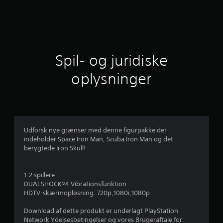
n
v
u
i
r
d
t
e
r
l
i
Spil- og juridiske
n
i
g
oplysninger
e
g
r
v
u
Udforsk nye grænser med denne figurpakke der
indeholder Space Iron Man, Scuba Iron Man og det
r
berygtede Iron Skull!
d
1-2 spillere
e
DUALSHOCK®4 Vibrationsfunktion
HDTV-skærmopløsning: 720p,1080i,1080p
r
Download af dette produkt er underlagt PlayStation
i
Network Ydelsesbetingelser og vores Brugeraftale for