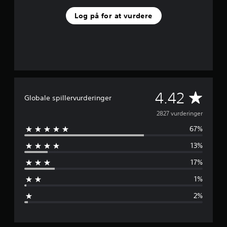
e
Log på for at vurdere
r
u
d
a
f
f
e
m
s
G
4.42
Globale spillervurderinger
t
j
e
2827 vurderinger
e
r
67%
n
n
13%
e
n
r
17%
f
e
r
1%
a
m
2
2%
,
s
8
K