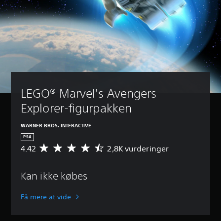
LEGO® Marvel's Avengers 
Explorer-figurpakken
WARNER BROS. INTERACTIVE
PS4
4.42
2,8K vurderinger
G
e
n
Kan ikke købes
n
e
m
Få mere at vide
s
n
i