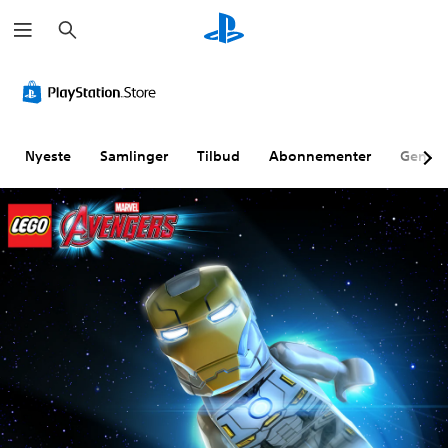
S
ø
g
Nyeste
Samlinger
Tilbud
Abonnementer
Genne