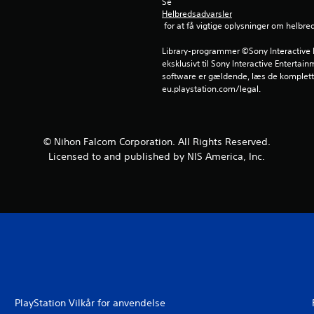
Se 
Helbredsadvarsler
 for at få vigtige oplysninger om helbre
Library-programmer ©Sony Interactive E
eksklusivt til Sony Interactive Entertai
software er gældende, læs de komplette
eu.playstation.com/legal.
© Nihon Falcom Corporation. All Rights Reserved.
Licensed to and published by NIS America, Inc.
PlayStation Vilkår for anvendelse