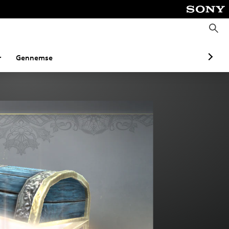
S
ø
g
r
Gennemse