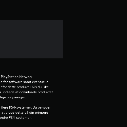
t
l
i
g
v
u
r
 PlayStation Network 
d
e for software samt eventuelle 
 for dette produkt. Hvis du ikke 
u undlade at downloade produktet. 
e
gtige oplysninger.
r
l flere PS4-systemer. Du behøver 
r at bruge dette på din primære 
i
andre PS4-systemer.