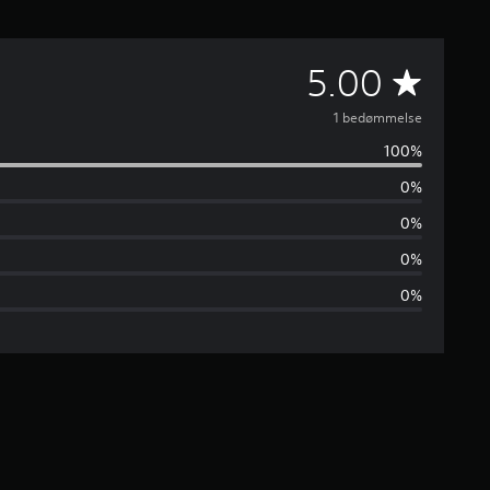
G
5.00
e
1 bedømmelse
100%
n
0%
n
0%
e
0%
0%
m
s
n
i