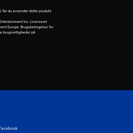
n
d, før du anvender dette produkt.
g
ntertainment Inc. Licenseret 
nment Europe. Brugsbetingelser for 
e
 brugsrettigheder på 
r
1
s
t
j
e
r
n
Facebook