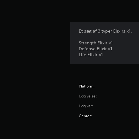
r
d
e
r
i
Et sæt af 3 typer Elixirs x1.
n
g
Strength Elixir ×1
e
Defense Elixir ×1
r
Life Elixir ×1
Platform:
Udgivelse:
Udgiver:
Genrer: