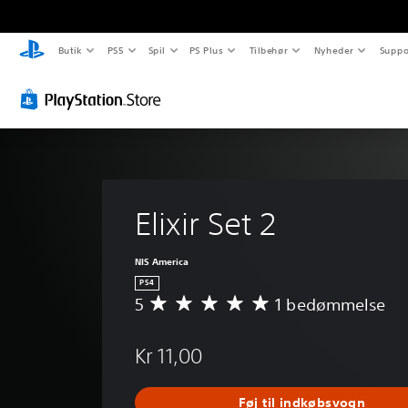
Butik
PS5
Spil
PS Plus
Tilbehør
Nyheder
Suppo
Elixir Set 2
NIS America
PS4
5
1 bedømmelse
G
e
n
Kr 11,00
n
e
m
Føj til indkøbsvogn