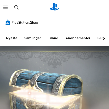
S
ø
g
Nyeste
Samlinger
Tilbud
Abonnementer
Genne