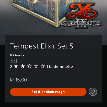
Tempest Elixir Set 5
NIS America
PS4
2
1 bedømmelse
G
e
n
Kr 15,00
n
e
m
Føj til indkøbsvogn
s
n
i
t