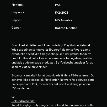
Platform:
PS4
r
Udgivelse:
5/2/2021
i
Udgiver:
NIS America
n
Genrer:
Rollespil, Action
g
e
Download af dette produkt er underlagt PlayStation Network 
r
Ydelsesbetingelser og vores Brugeraftale for software samt 
eventuelle specifikke tillægsbetingelser, der gælder for dette 
1
produkt. Hvis du ikke kan acceptere disse betingelser, skal du 
undlade at downloade produktet. Se Ydelsesbetingelser for at 
se flere vigtige oplysninger.
s
Engangslicensafgift for at downloade til flere PS4-systemer. Du 
t
behøver ikke at logge på PlayStation Network for at bruge dette 
på din primære PS4, men det er påkrævet ved brug på andre 
j
PS4-systemer.
e
Se 
Helbredsadvarsler
r
 for at få vigtige oplysninger om helbred, før du anvender dette 