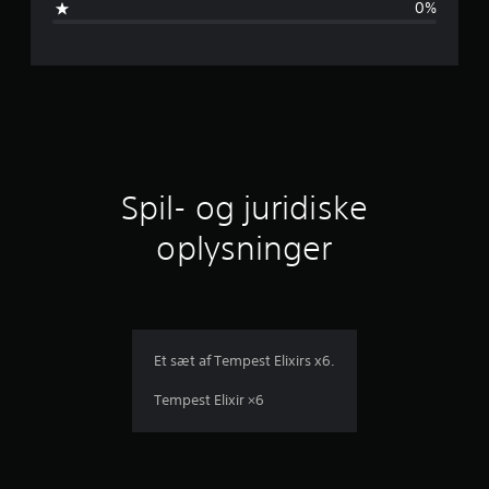
0%
g
s
e
r
n
i
t
l
Spil- og juridiske
i
oplysninger
g
v
u
Et sæt af Tempest Elixirs x6.
r
Tempest Elixir ×6
d
e