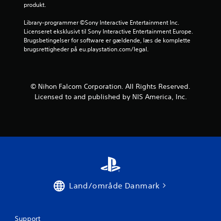
produkt.
n
Library-programmer ©Sony Interactive Entertainment Inc. 
e
Licenseret eksklusivt til Sony Interactive Entertainment Europe. 
Brugsbetingelser for software er gældende, læs de komplette 
u
brugsrettigheder på eu.playstation.com/legal.
d
a
© Nihon Falcom Corporation. All Rights Reserved.
Licensed to and published by NIS America, Inc.
f
f
e
m
s
Land/område Danmark
t
j
Support