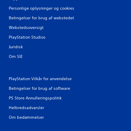
e
Personlige oplysninger og cookies
r
Betingelser for brug af webstedet
n
Webstedsoversigt
e
PlayStation Studios
Juridisk
r
Om SIE
f
r
PlayStation Vilkår for anvendelse
a
Betingelser for brug af software
1
PS Store Annulleringspolitik
v
Helbredsadvarsler
u
Om bedømmelser
r