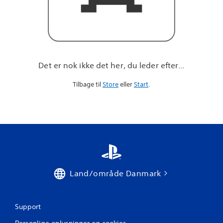
r
e
f
t
e
r
.
Det er nok ikke det her, du leder efter...
.
.
Tilbage til
Store
eller
Start
.
Land/område Danmark
Support
Personlige oplysninger og cookies