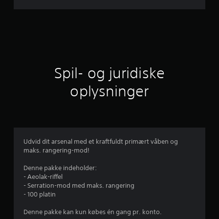
n
i
t
l
Spil- og juridiske
i
oplysninger
g
v
u
Udvid dit arsenal med et kraftfuldt primært våben og
maks. rangering-mod!
r
Denne pakke indeholder:
d
- Aeolak-riffel
- Serration-mod med maks. rangering
e
- 100 platin
r
Denne pakke kan kun købes én gang pr. konto.