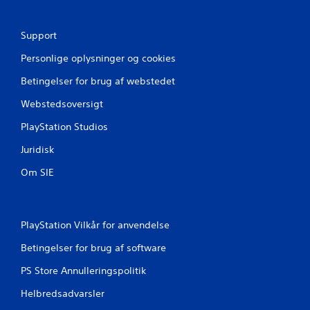
s
t
Support
j
Personlige oplysninger og cookies
Betingelser for brug af webstedet
e
Webstedsoversigt
r
PlayStation Studios
n
Juridisk
e
Om SIE
r
f
PlayStation Vilkår for anvendelse
r
Betingelser for brug af software
a
PS Store Annulleringspolitik
3
Helbredsadvarsler