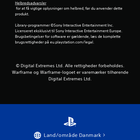
Helbredsadvarsler
e
 for at få vigtige oplysninger om helbred, før du anvender dette 
produkt.
r
Library-programmer ©Sony Interactive Entertainment Inc. 
n
Licenseret eksklusivt til Sony Interactive Entertainment Europe. 
Brugsbetingelser for software er gældende, læs de komplette 
e
brugsrettigheder på eu.playstation.com/legal.
r
u
© Digital Extremes Ltd. Alle rettigheder forbeholdes.
Warframe og Warframe-logoet er varemærker tilhørende
d
Digital Extremes Ltd.
a
f
f
e
m
Land/område Danmark