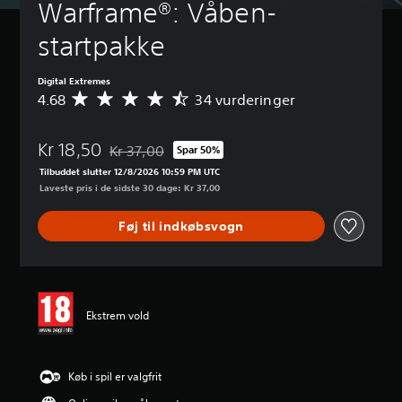
Warframe®: Våben-
startpakke
Digital Extremes
4.68
34 vurderinger
G
e
n
Kr 18,50
n
Kr 37,00
Spar 50%
Nedsat fra den normale pris på Kr 37,00
e
Tilbuddet slutter 12/8/2026 10:59 PM UTC
m
Laveste pris i de sidste 30 dage: Kr 37,00
s
n
Føj til indkøbsvogn
i
t
l
i
g
v
Ekstrem vold
u
r
d
e
Køb i spil er valgfrit
r