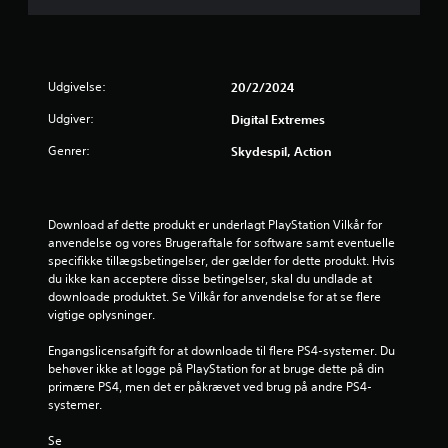
i
n
Udgivelse:
20/2/2024
g
Udgiver:
Digital Extremes
e
Genrer:
Skydespil, Action
r
4
Download af dette produkt er underlagt PlayStation Vilkår for 
.
anvendelse og vores Brugeraftale for software samt eventuelle 
specifikke tillægsbetingelser, der gælder for dette produkt. Hvis 
6
du ikke kan acceptere disse betingelser, skal du undlade at 
downloade produktet. Se Vilkår for anvendelse for at se flere 
8
vigtige oplysninger.
s
Engangslicensafgift for at downloade til flere PS4-systemer. Du 
behøver ikke at logge på PlayStation for at bruge dette på din 
primære PS4, men det er påkrævet ved brug på andre PS4-
t
systemer.
j
Se 