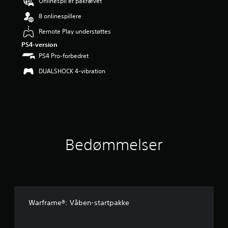
Onlinespil er påkrævet
i
n
8 onlinespillere
g
e
Remote Play understøttes
r
PS4-version
4
PS4 Pro-forbedret
.
6
DUALSHOCK 4-vibration
8
s
t
j
e
r
n
Bedømmelser
e
r
u
d
a
f
f
Warframe®: Våben-startpakke
e
m
s