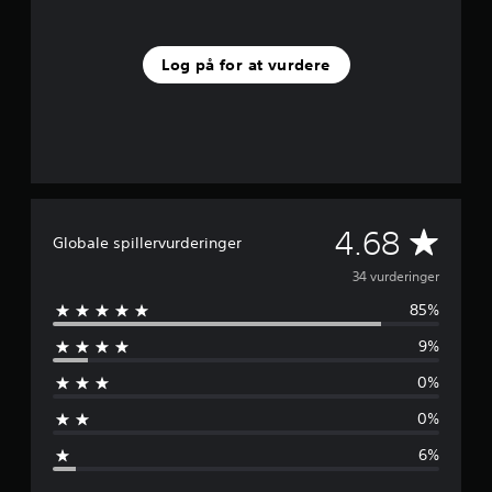
t
j
e
Log på for at vurdere
r
n
e
r
f
r
a
3
4
G
4.68
Globale spillervurderinger
v
u
e
34 vurderinger
r
d
85%
n
e
r
9%
n
i
0%
n
e
g
0%
e
m
r
6%
s