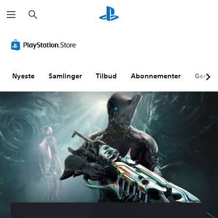
S
ø
g
Nyeste
Samlinger
Tilbud
Abonnementer
Genne