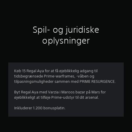
i
t
l
Spil- og juridiske
i
oplysninger
g
v
u
Køb 15 Regal Aya for at få øjeblikkelig adgang til
tidsbegrænsede Prime-warframes, -våben og
r
tilpasningsmuligheder sammen med PRIME RESURGENCE.
d
Byt Regal Aya med Varzia i Maroos bazar på Mars for
øjeblikkeligt at tilføje Prime-udstyr til dit arsenal.
e
Inkluderer 1.200 bonusplatin.
r
i