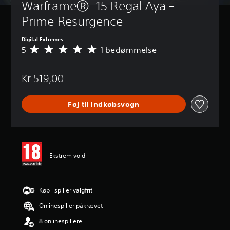
WarframeⓇ: 15 Regal Aya – 
Prime Resurgence
Digital Extremes
5
1 bedømmelse
G
e
n
Kr 519,00
n
e
m
Føj til indkøbsvogn
s
n
i
t
l
i
Ekstrem vold
g
v
u
r
Køb i spil er valgfrit
d
Onlinespil er påkrævet
e
r
8 onlinespillere
i