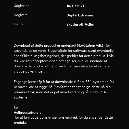
n
Udgivelse:
16/11/2021
g
Udgiver:
Digital Extremes
e
Genrer:
Skydespil, Action
r
1
Download af dette produkt er underlagt PlayStation Vilkår for 
anvendelse og vores Brugeraftale for software samt eventuelle 
s
specifikke tillægsbetingelser, der gælder for dette produkt. Hvis 
du ikke kan acceptere disse betingelser, skal du undlade at 
t
downloade produktet. Se Vilkår for anvendelse for at se flere 
vigtige oplysninger.
j
Engangslicensafgift for at downloade til flere PS4-systemer. Du 
e
behøver ikke at logge på PlayStation for at bruge dette på din 
primære PS4, men det er påkrævet ved brug på andre PS4-
systemer.
r
Se 
n
Helbredsadvarsler
 for at få vigtige oplysninger om helbred, før du anvender dette 
e
produkt.