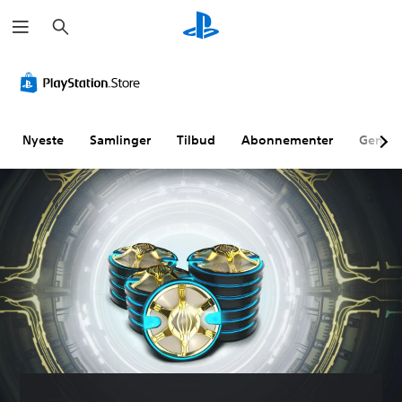
S
ø
g
Nyeste
Samlinger
Tilbud
Abonnementer
Genne