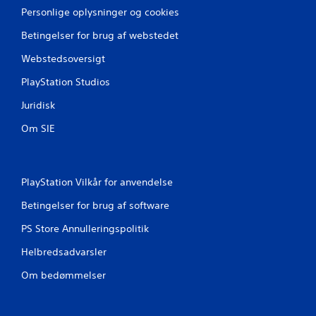
n
Personlige oplysninger og cookies
e
Betingelser for brug af webstedet
r
Webstedsoversigt
f
PlayStation Studios
r
Juridisk
Om SIE
a
1
v
PlayStation Vilkår for anvendelse
Betingelser for brug af software
u
PS Store Annulleringspolitik
r
Helbredsadvarsler
d
Om bedømmelser
e