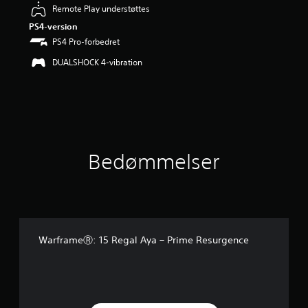
n
Remote Play understøttes
g
PS4-version
e
PS4 Pro-forbedret
r
5
DUALSHOCK 4-vibration
s
t
j
e
r
n
e
r
Bedømmelser
u
d
a
f
f
e
WarframeⓇ: 15 Regal Aya – Prime Resurgence
m
s
t
j
e
r