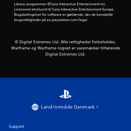
u
Library-programmer ©Sony Interactive Entertainment Inc. 
Licenseret eksklusivt til Sony Interactive Entertainment Europe. 
d
Brugsbetingelser for software er gældende, læs de komplette 
brugsrettigheder på eu.playstation.com/legal.
a
f
© Digital Extremes Ltd. Alle rettigheder forbeholdes.
f
Warframe og Warframe-logoet er varemærker tilhørende
Digital Extremes Ltd.
e
m
s
t
j
Land/område Danmark
e
r
Support