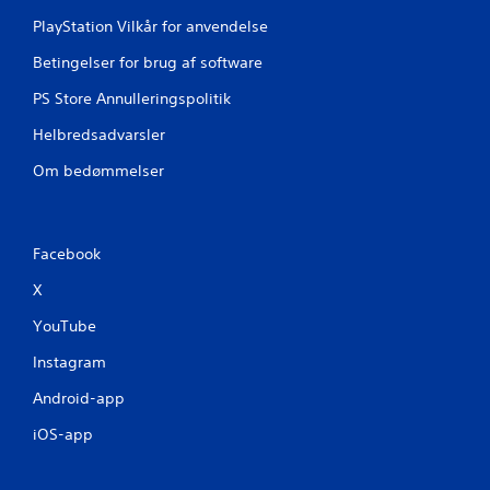
2
PlayStation Vilkår for anvendelse
Betingelser for brug af software
3
PS Store Annulleringspolitik
v
Helbredsadvarsler
u
Om bedømmelser
r
d
Facebook
e
X
r
YouTube
i
Instagram
n
Android-app
g
iOS-app
e