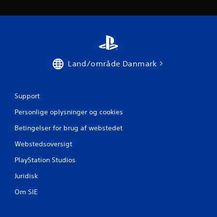
m
s
t
Land/område Danmark
j
e
Support
r
Personlige oplysninger og cookies
n
Betingelser for brug af webstedet
e
Webstedsoversigt
r
PlayStation Studios
f
Juridisk
Om SIE
r
a