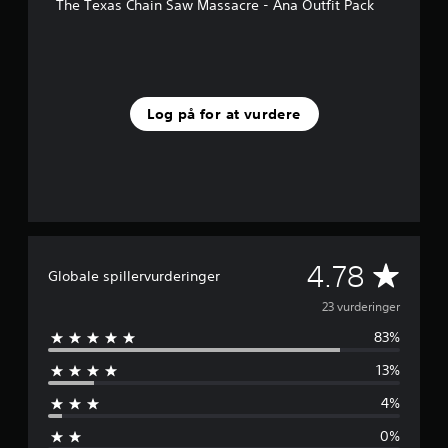
s
The Texas Chain Saw Massacre - Ana Outfit Pack
t
j
e
r
n
e
Log på for at vurdere
r
f
r
a
2
3
v
u
G
4.78
r
Globale spillervurderinger
d
e
23 vurderinger
e
r
83%
n
i
n
13%
n
g
e
4%
e
r
0%