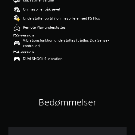
Køb i spil er valgfrit
i
Onlinespil er påkrævet
n
g
Understøtter op til 7 onlinespillere med PS Plus
e
r
Remote Play understøttes
4
PS5-version
.
Vibrationsfunktion understøttes (trådløs DualSense-
7
controller)
8
PS4-version
s
DUALSHOCK 4-vibration
t
j
e
r
n
e
r
u
Bedømmelser
d
a
f
f
e
m