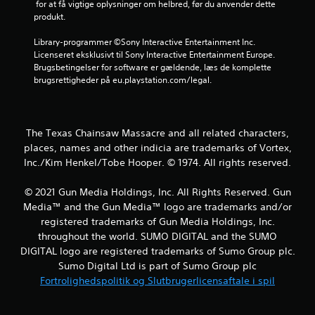
t
 for at få vigtige oplysninger om helbred, før du anvender dette 
produkt.
j
Library-programmer ©Sony Interactive Entertainment Inc. 
e
Licenseret eksklusivt til Sony Interactive Entertainment Europe. 
Brugsbetingelser for software er gældende, læs de komplette 
r
brugsrettigheder på eu.playstation.com/legal.
n
e
The Texas Chainsaw Massacre and all related characters,
places, names and other indicia are trademarks of Vortex,
r
Inc./Kim Henkel/Tobe Hooper. © 1974. All rights reserved.
u
© 2021 Gun Media Holdings, Inc. All Rights Reserved. Gun
d
Media™ and the Gun Media™ logo are trademarks and/or
registered trademarks of Gun Media Holdings, Inc.
a
throughout the world. SUMO DIGITAL and the SUMO
DIGITAL logo are registered trademarks of Sumo Group plc.
f
Sumo Digital Ltd is part of Sumo Group plc
Fortrolighedspolitik og Slutbrugerlicensaftale i spil
f
e