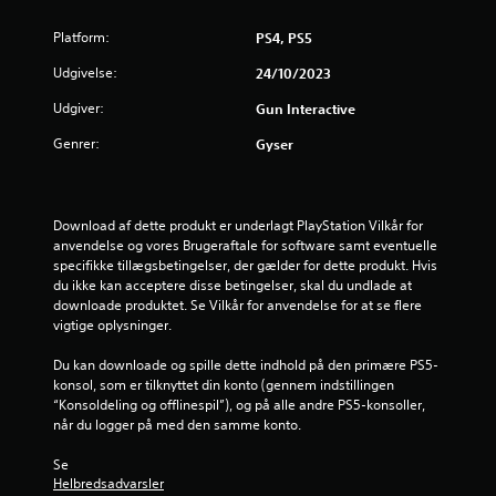
e
Platform:
PS4, PS5
r
Udgivelse:
24/10/2023
i
Udgiver:
Gun Interactive
n
Genrer:
Gyser
g
e
Download af dette produkt er underlagt PlayStation Vilkår for 
r
anvendelse og vores Brugeraftale for software samt eventuelle 
specifikke tillægsbetingelser, der gælder for dette produkt. Hvis 
4
du ikke kan acceptere disse betingelser, skal du undlade at 
downloade produktet. Se Vilkår for anvendelse for at se flere 
vigtige oplysninger.
.
Du kan downloade og spille dette indhold på den primære PS5-
7
konsol, som er tilknyttet din konto (gennem indstillingen 
“Konsoldeling og offlinespil”), og på alle andre PS5-konsoller, 
8
når du logger på med den samme konto.
s
Se 
Helbredsadvarsler