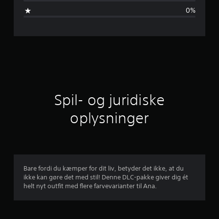
m
0%
s
n
i
t
l
Spil- og juridiske
i
oplysninger
g
v
u
Bare fordi du kæmper for dit liv, betyder det ikke, at du
ikke kan gøre det med stil! Denne DLC-pakke giver dig ét
r
helt nyt outfit med flere farvevarianter til Ana.
d