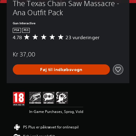
The Texas Chain Saw Massacre - 
Ana Outfit Pack
Gun Interactive
PS4
PS5
4.78
23 vurderinger
G
e
n
Kr 37,00
n
e
m
Føj til indkøbsvogn
s
n
i
t
l
i
g
v
In-Game Purchases, Sprog, Vold
u
r
d
PS Plus er påkrævet for onlinespil
e
r