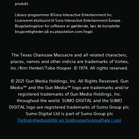
e
produkt.
r
Library-programmer ©Sony Interactive Entertainment Inc. 
Licenseret eksklusivt til Sony Interactive Entertainment Europe. 
n
Brugsbetingelser for software er gældende, læs de komplette 
brugsrettigheder på eu.playstation.com/legal.
e
r
The Texas Chainsaw Massacre and all related characters,
u
places, names and other indicia are trademarks of Vortex,
Inc./Kim Henkel/Tobe Hooper. © 1974. All rights reserved.
d
a
© 2021 Gun Media Holdings, Inc. All Rights Reserved. Gun
Media™ and the Gun Media™ logo are trademarks and/or
f
registered trademarks of Gun Media Holdings, Inc.
throughout the world. SUMO DIGITAL and the SUMO
f
DIGITAL logo are registered trademarks of Sumo Group plc.
Sumo Digital Ltd is part of Sumo Group plc
e
Fortrolighedspolitik og Slutbrugerlicensaftale i spil
m