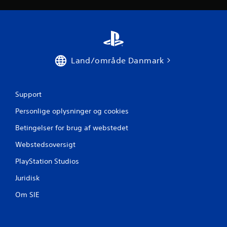
s
t
j
e
Land/område Danmark
r
n
Support
Personlige oplysninger og cookies
e
Betingelser for brug af webstedet
r
Webstedsoversigt
f
PlayStation Studios
r
Juridisk
a
Om SIE
1