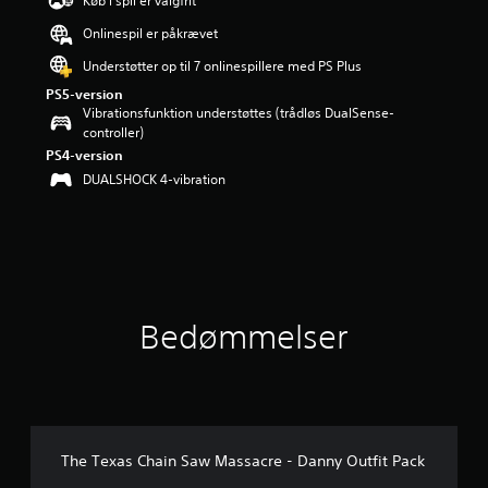
Køb i spil er valgfrit
i
Onlinespil er påkrævet
n
g
Understøtter op til 7 onlinespillere med PS Plus
e
PS5-version
r
Vibrationsfunktion understøttes (trådløs DualSense-
4
controller)
.
PS4-version
2
s
DUALSHOCK 4-vibration
t
j
e
r
n
e
r
Bedømmelser
u
d
a
f
f
e
m
The Texas Chain Saw Massacre - Danny Outfit Pack
s