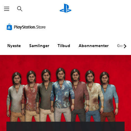
S
ø
g
Nyeste
Samlinger
Tilbud
Abonnementer
Genne