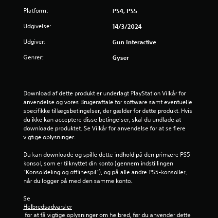
r
Platform:
PS4, PS5
i
Udgivelse:
14/3/2024
n
Udgiver:
Gun Interactive
g
Genrer:
Gyser
e
r
Download af dette produkt er underlagt PlayStation Vilkår for 
anvendelse og vores Brugeraftale for software samt eventuelle 
4
specifikke tillægsbetingelser, der gælder for dette produkt. Hvis 
du ikke kan acceptere disse betingelser, skal du undlade at 
downloade produktet. Se Vilkår for anvendelse for at se flere 
.
vigtige oplysninger.
2
Du kan downloade og spille dette indhold på den primære PS5-
konsol, som er tilknyttet din konto (gennem indstillingen 
s
“Konsoldeling og offlinespil”), og på alle andre PS5-konsoller, 
når du logger på med den samme konto.
t
Se 
j
Helbredsadvarsler
 for at få vigtige oplysninger om helbred, før du anvender dette 