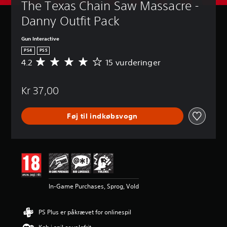
The Texas Chain Saw Massacre - 
Danny Outfit Pack
Gun Interactive
PS4
PS5
4.2
15 vurderinger
G
e
n
Kr 37,00
n
e
m
Føj til indkøbsvogn
s
n
i
t
l
i
g
v
In-Game Purchases, Sprog, Vold
u
r
d
PS Plus er påkrævet for onlinespil
e
r