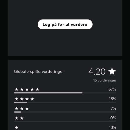
t
j
e
r
n
Log på for at vurdere
e
r
f
r
a
1
5
v
G
u
4.20
Globale spillervurderinger
r
d
e
15 vurderinger
e
67%
r
n
i
13%
n
n
g
7%
e
e
r
0%
m
13%