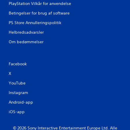
5
PlayStation Vilkår for anvendelse
v
Betingelser for brug af software
u
PS Store Annulleringspolitik
r
Helbredsadvarsler
d
Om bedømmelser
e
r
Facebook
i
X
YouTube
n
Instagram
g
Android-app
e
iOS-app
r
© 2026 Sony Interactive Entertainment Europe Ltd. Alle