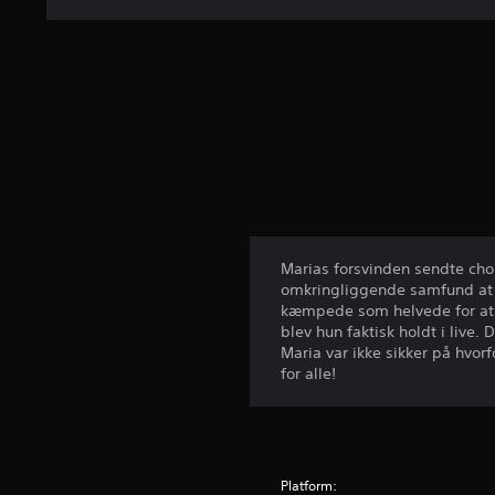
f
e
m
s
t
j
e
r
n
e
r
f
r
Marias forsvinden sendte cho
a
omkringliggende samfund at f
8
kæmpede som helvede for at o
8
blev hun faktisk holdt i live.
v
Maria var ikke sikker på hvo
u
for alle!
r
d
e
r
i
Platform:
n