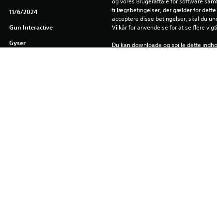
og vores Brugeraftale for software samt
tillægsbetingelser, der gælder for dette 
11/6/2024
acceptere disse betingelser, skal du un
Gun Interactive
Vilkår for anvendelse for at se flere vig
Gyser
Du kan downloade og spille dette indho
som er tilknyttet din konto (gennem inds
offlinespil”), og på alle andre PS5-kons
samme konto.
Se 
Helbredsadvarsler
 for at få vigtige oplysninger om helbre
Library-programmer ©Sony Interactive E
eksklusivt til Sony Interactive Entertai
software er gældende, læs de komplette
eu.playstation.com/legal.
ers, places, names and other indicia are trademarks of Vortex, Inc./
edia™ and the Gun Media™ logo are trademarks and/or registered t
TAL logo are registered trademarks of Sumo Group plc. Sumo Digita