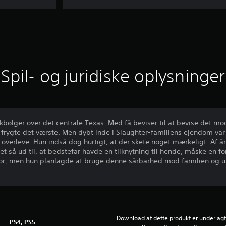
Spil- og juridiske oplysninger
kbølger over det centrale Texas. Med få beviser til at bevise det 
rygte det værste. Men dybt inde i Slaughter-familiens ejendom var
verleve. Hun indså dog hurtigt, at der skete noget mærkeligt. Af å
 Det så ud til, at bedstefar havde en tilknytning til hende, måske en f
rfor, men hun planlagde at bruge denne sårbarhed mod familien og 
Download af dette produkt er underlagt 
PS4, PS5