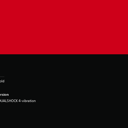
old
rsion
DUALSHOCK 4-vibration