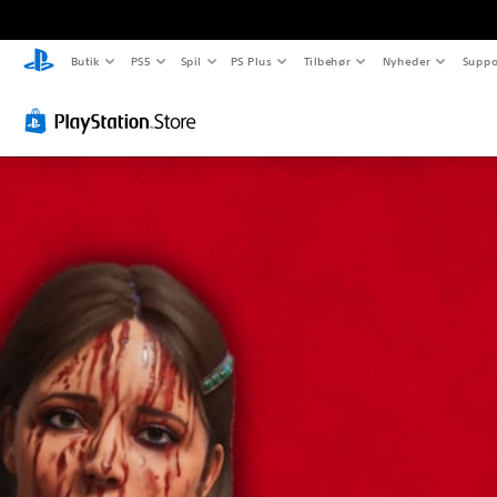
Butik
PS5
Spil
PS Plus
Tilbehør
Nyheder
Suppo