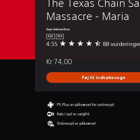
The Texas Chain S
Massacre - Maria
Gun Interactive
PS4
PS5
4.55
88 vurderinge
G
e
n
Kr 74,00
n
e
m
Føj til indkøbsvogn
s
n
i
t
l
PS Plus er påkrævet for onlinespil
i
Køb i spil er valgfrit
g
v
Onlinespil er påkrævet
u
r
d