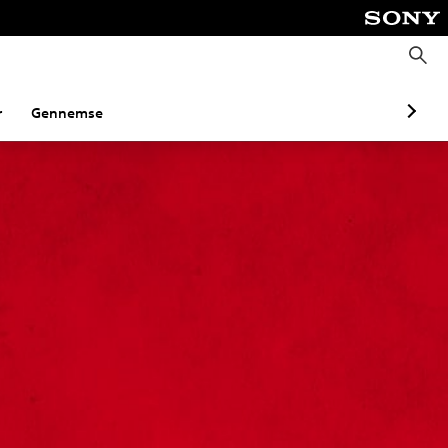
S
ø
g
r
Gennemse