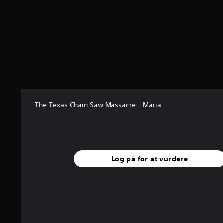
e
r
i
n
g
e
r
4
.
5
5
The Texas Chain Saw Massacre - Maria
s
t
j
e
r
Log på for at vurdere
n
e
r
u
d
a
f