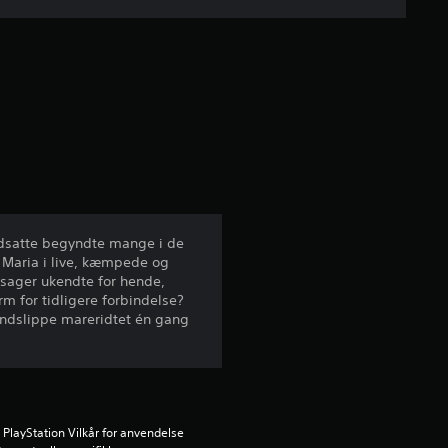
s
n
i
t
l
i
modsatte begyndte mange i de
 Maria i live, kæmpede og
g
rsager ukendte for hende,
orm for tidligere forbindelse?
v
undslippe mareridtet én gang
u
r
d
PlayStation Vilkår for anvendelse 