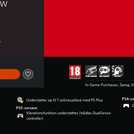
aw 
r
In-Game Purchases, Sprog, V
PS4-ve
Understøtter op til 7 onlinespillere med PS Plus
PS5-version
Vibrationsfunktion understøttes (trådløs DualSense-
controller)