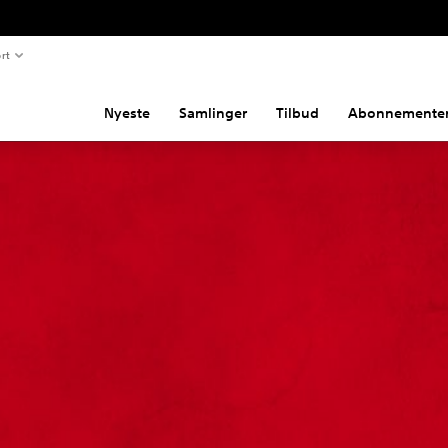
rt
Nyeste
Samlinger
Tilbud
Abonnemente