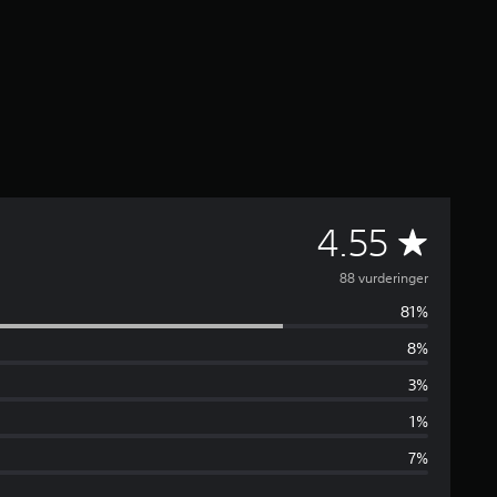
G
4.55
e
88 vurderinger
81%
n
8%
n
3%
e
1%
7%
m