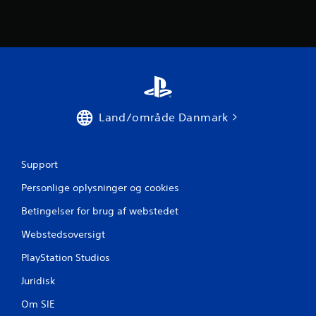
e
m
s
t
j
Land/område Danmark
e
r
Support
Personlige oplysninger og cookies
n
Betingelser for brug af webstedet
e
Webstedsoversigt
r
PlayStation Studios
f
Juridisk
r
Om SIE