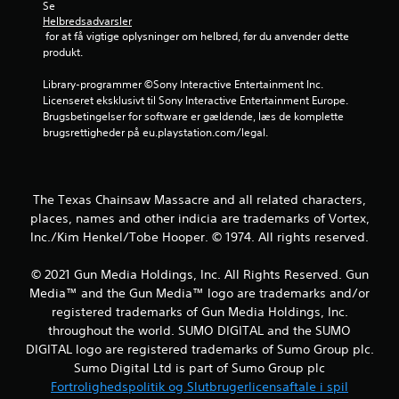
Se 
t
Helbredsadvarsler
 for at få vigtige oplysninger om helbred, før du anvender dette 
j
produkt.
e
Library-programmer ©Sony Interactive Entertainment Inc. 
Licenseret eksklusivt til Sony Interactive Entertainment Europe. 
r
Brugsbetingelser for software er gældende, læs de komplette 
brugsrettigheder på eu.playstation.com/legal.
n
e
The Texas Chainsaw Massacre and all related characters,
r
places, names and other indicia are trademarks of Vortex,
Inc./Kim Henkel/Tobe Hooper. © 1974. All rights reserved.
u
d
© 2021 Gun Media Holdings, Inc. All Rights Reserved. Gun
Media™ and the Gun Media™ logo are trademarks and/or
a
registered trademarks of Gun Media Holdings, Inc.
throughout the world. SUMO DIGITAL and the SUMO
f
DIGITAL logo are registered trademarks of Sumo Group plc.
Sumo Digital Ltd is part of Sumo Group plc
f
Fortrolighedspolitik og Slutbrugerlicensaftale i spil