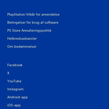
a
3
PlayStation Vilkår for anvendelse
3
Betingelser for brug af software
v
PS Store Annulleringspolitik
u
Helbredsadvarsler
r
Om bedømmelser
d
e
Facebook
r
X
YouTube
i
Instagram
n
Android-app
g
iOS-app