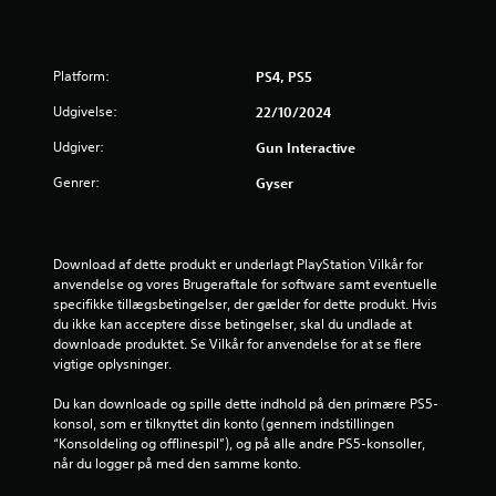
e
r
Platform:
PS4, PS5
i
Udgivelse:
22/10/2024
n
Udgiver:
Gun Interactive
g
Genrer:
Gyser
e
r
Download af dette produkt er underlagt PlayStation Vilkår for 
anvendelse og vores Brugeraftale for software samt eventuelle 
4
specifikke tillægsbetingelser, der gælder for dette produkt. Hvis 
du ikke kan acceptere disse betingelser, skal du undlade at 
downloade produktet. Se Vilkår for anvendelse for at se flere 
.
vigtige oplysninger.
3
Du kan downloade og spille dette indhold på den primære PS5-
konsol, som er tilknyttet din konto (gennem indstillingen 
6
“Konsoldeling og offlinespil”), og på alle andre PS5-konsoller, 
når du logger på med den samme konto.
s