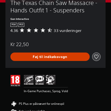
The Texas Chain Saw Massacre - 
Hands Outfit 1 - Suspenders
Gun Interactive
PS4
PS5
4.36
33 vurderinger
G
e
n
Kr 22,50
n
e
m
Føj til indkøbsvogn
s
n
i
t
l
i
g
v
In-Game Purchases, Sprog, Vold
u
r
d
PS Plus er påkrævet for onlinespil
e
r