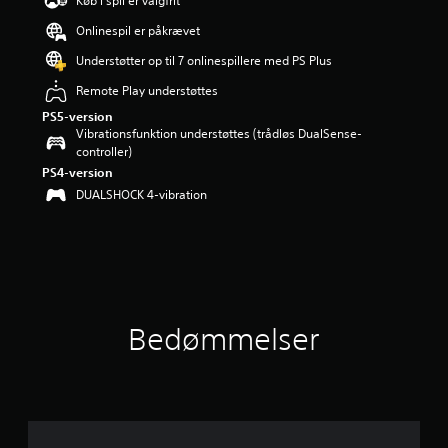
Køb i spil er valgfrit
i
Onlinespil er påkrævet
n
g
Understøtter op til 7 onlinespillere med PS Plus
e
r
Remote Play understøttes
4
PS5-version
.
Vibrationsfunktion understøttes (trådløs DualSense-
3
controller)
6
PS4-version
s
DUALSHOCK 4-vibration
t
j
e
r
n
e
r
u
Bedømmelser
d
a
f
f
e
m