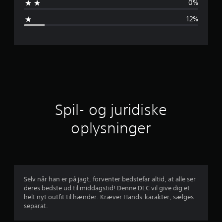
0%
m
12%
s
n
i
t
l
Spil- og juridiske
i
oplysninger
g
v
u
Selv når han er på jagt, forventer bedstefar altid, at alle ser
deres bedste ud til middagstid! Denne DLC vil give dig et
r
helt nyt outfit til hænder. Kræver Hands-karakter, sælges
separat.
d