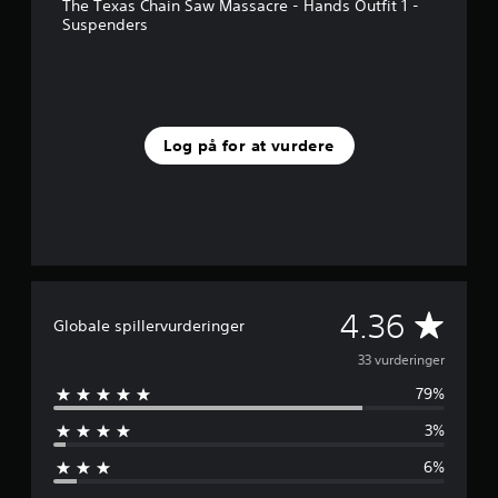
s
The Texas Chain Saw Massacre - Hands Outfit 1 -
t
Suspenders
j
e
r
n
e
r
Log på for at vurdere
f
r
a
3
3
v
u
r
G
4.36
d
Globale spillervurderinger
e
e
33 vurderinger
r
i
79%
n
n
g
3%
n
e
r
6%
e