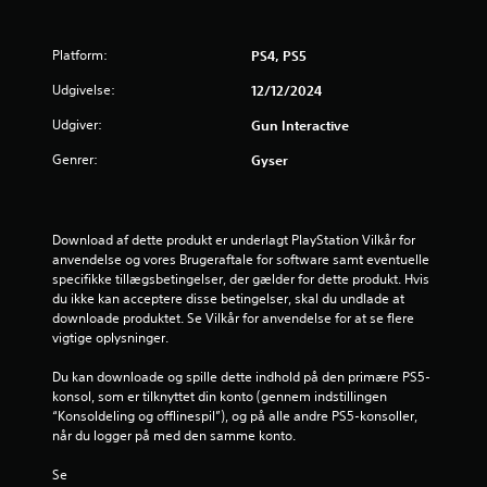
e
Platform:
PS4, PS5
r
Udgivelse:
12/12/2024
i
Udgiver:
Gun Interactive
n
Genrer:
Gyser
g
e
Download af dette produkt er underlagt PlayStation Vilkår for 
r
anvendelse og vores Brugeraftale for software samt eventuelle 
specifikke tillægsbetingelser, der gælder for dette produkt. Hvis 
4
du ikke kan acceptere disse betingelser, skal du undlade at 
downloade produktet. Se Vilkår for anvendelse for at se flere 
vigtige oplysninger.
.
Du kan downloade og spille dette indhold på den primære PS5-
4
konsol, som er tilknyttet din konto (gennem indstillingen 
“Konsoldeling og offlinespil”), og på alle andre PS5-konsoller, 
s
når du logger på med den samme konto.
t
Se 