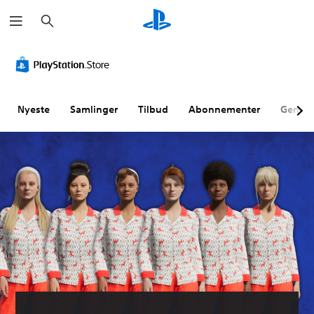
S
ø
g
Nyeste
Samlinger
Tilbud
Abonnementer
Genne