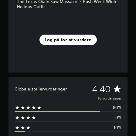
t
The Texas Chain Saw Massacre - Rush Week Winter
j
Holiday Outfit
e
r
n
e
r
f
Log på for at vurdere
r
a
1
0
v
u
r
d
G
4.40
e
Globale spillervurderinger
r
e
10 vurderinger
i
n
80%
n
g
e
0%
n
r
10%
e