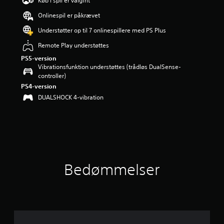
Køb i spil er valgfrit
i
Onlinespil er påkrævet
n
g
Understøtter op til 7 onlinespillere med PS Plus
e
r
Remote Play understøttes
4
PS5-version
.
Vibrationsfunktion understøttes (trådløs DualSense-
4
controller)
s
PS4-version
t
DUALSHOCK 4-vibration
j
e
r
n
e
r
u
d
Bedømmelser
a
f
f
e
m
s