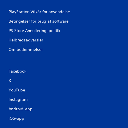
1
0
PlayStation Vilkår for anvendelse
Betingelser for brug af software
v
PS Store Annulleringspolitik
u
Helbredsadvarsler
r
Om bedømmelser
d
e
Facebook
r
X
i
YouTube
n
Instagram
g
Android-app
e
iOS-app