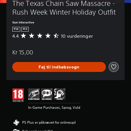
The Texas Chain Saw Massacre - 
Rush Week Winter Holiday Outfit
Gun Interactive
PS4
PS5
4.4
10 vurderinger
G
e
n
Kr 15,00
n
e
m
Føj til indkøbsvogn
s
n
i
t
l
i
g
v
In-Game Purchases, Sprog, Vold
u
r
d
PS Plus er påkrævet for onlinespil
e
r