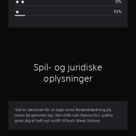
0%
m
10%
s
n
i
t
l
Spil- og juridiske
i
oplysninger
g
v
u
'Det er sæsonen for at tage vores feriebeklædning på,
mens de gemmer sig i den stille nat! Denne DLC-pakke
r
giver dig et helt nyt outfit til Rush Week Victims.
d