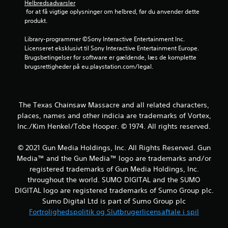
Helbredsadvarsler
j
 for at få vigtige oplysninger om helbred, før du anvender dette 
produkt.
e
Library-programmer ©Sony Interactive Entertainment Inc. 
r
Licenseret eksklusivt til Sony Interactive Entertainment Europe. 
Brugsbetingelser for software er gældende, læs de komplette 
n
brugsrettigheder på eu.playstation.com/legal.
e
r
The Texas Chainsaw Massacre and all related characters,
places, names and other indicia are trademarks of Vortex,
u
Inc./Kim Henkel/Tobe Hooper. © 1974. All rights reserved.
d
© 2021 Gun Media Holdings, Inc. All Rights Reserved. Gun
a
Media™ and the Gun Media™ logo are trademarks and/or
registered trademarks of Gun Media Holdings, Inc.
f
throughout the world. SUMO DIGITAL and the SUMO
DIGITAL logo are registered trademarks of Sumo Group plc.
f
Sumo Digital Ltd is part of Sumo Group plc
Fortrolighedspolitik og Slutbrugerlicensaftale i spil
e