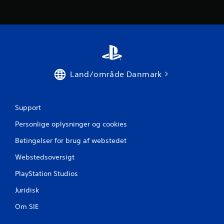
m
s
t
j
Land/område Danmark
e
r
Support
n
Personlige oplysninger og cookies
e
Betingelser for brug af webstedet
r
Webstedsoversigt
f
PlayStation Studios
r
Juridisk
Om SIE
a