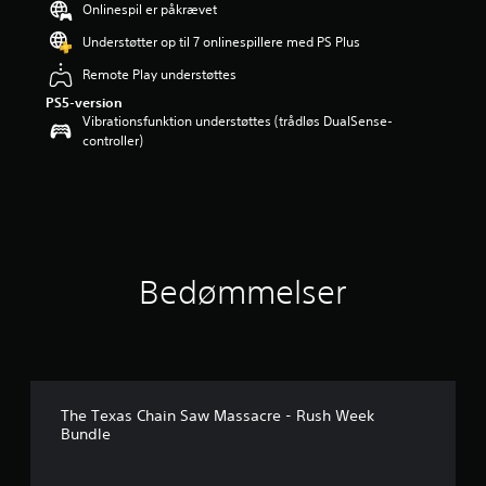
Onlinespil er påkrævet
i
n
Understøtter op til 7 onlinespillere med PS Plus
g
Remote Play understøttes
e
r
PS5-version
5
Vibrationsfunktion understøttes (trådløs DualSense-
s
controller)
t
j
e
r
n
e
r
Bedømmelser
u
d
a
f
f
e
m
The Texas Chain Saw Massacre - Rush Week
s
Bundle
t
j