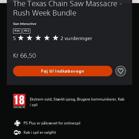
The Texas Chain Saw Massacre - 
Rush Week Bundle
Gun Interactive
PS4
PS5
5
2 vurderinger
G
e
n
Kr 66,50
n
e
m
Føj til indkøbsvogn
s
n
i
t
l
Ekstrem vold, Stærkt sprog, Brugere kommunikerer, Køb
i
i spil
g
v
u
r
PS Plus er påkrævet for onlinespil
d
Køb i spil er valgfrit
e
r