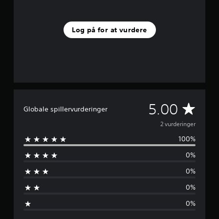
e
r
n
e
Log på for at vurdere
r
f
r
a
2
v
u
r
G
5.00
d
Globale spillervurderinger
e
e
2 vurderinger
r
i
100%
n
n
g
0%
n
e
r
0%
e
0%
m
0%
s