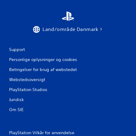
e
r
n
Land/område Danmark
e
r
Support
Personlige oplysninger og cookies
f
Betingelser for brug af webstedet
r
Webstedsoversigt
a
PlayStation Studios
2
Juridisk
v
Om SIE
u
r
PlayStation Vilkår for anvendelse