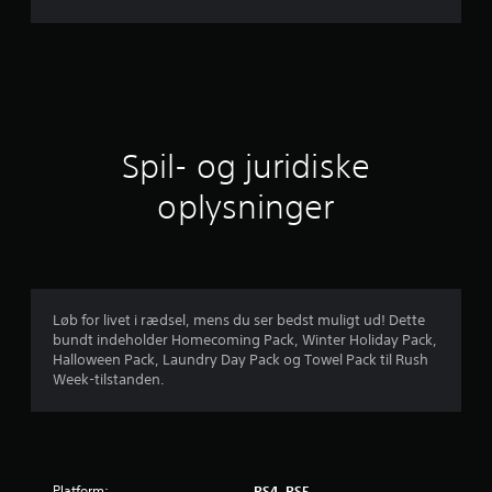
n
i
t
l
Spil- og juridiske
i
oplysninger
g
v
u
Løb for livet i rædsel, mens du ser bedst muligt ud! Dette
bundt indeholder Homecoming Pack, Winter Holiday Pack,
r
Halloween Pack, Laundry Day Pack og Towel Pack til Rush
Week-tilstanden.
d
e
r
Platform:
PS4, PS5