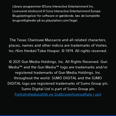
e
Library-programmer ©Sony Interactive Entertainment Inc. 
Licenseret eksklusivt til Sony Interactive Entertainment Europe. 
r
Brugsbetingelser for software er gældende, læs de komplette 
brugsrettigheder på eu.playstation.com/legal.
u
d
The Texas Chainsaw Massacre and all related characters,
a
places, names and other indicia are trademarks of Vortex,
Inc./Kim Henkel/Tobe Hooper. © 1974. All rights reserved.
f
f
© 2021 Gun Media Holdings, Inc. All Rights Reserved. Gun
Media™ and the Gun Media™ logo are trademarks and/or
e
registered trademarks of Gun Media Holdings, Inc.
throughout the world. SUMO DIGITAL and the SUMO
m
DIGITAL logo are registered trademarks of Sumo Group plc.
Sumo Digital Ltd is part of Sumo Group plc
s
Fortrolighedspolitik og Slutbrugerlicensaftale i spil
t
j