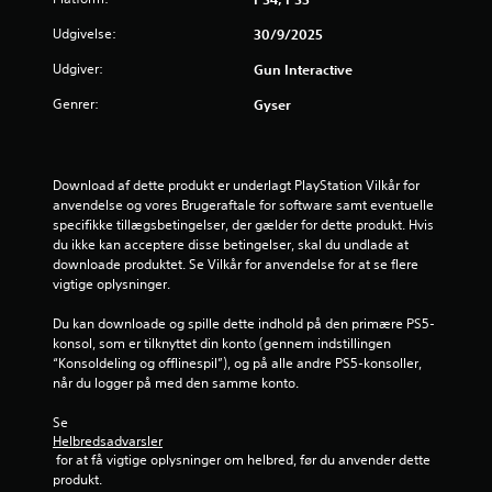
i
Udgivelse:
30/9/2025
n
Udgiver:
Gun Interactive
g
Genrer:
Gyser
e
r
Download af dette produkt er underlagt PlayStation Vilkår for 
anvendelse og vores Brugeraftale for software samt eventuelle 
5
specifikke tillægsbetingelser, der gælder for dette produkt. Hvis 
du ikke kan acceptere disse betingelser, skal du undlade at 
downloade produktet. Se Vilkår for anvendelse for at se flere 
s
vigtige oplysninger.
t
Du kan downloade og spille dette indhold på den primære PS5-
konsol, som er tilknyttet din konto (gennem indstillingen 
j
“Konsoldeling og offlinespil”), og på alle andre PS5-konsoller, 
når du logger på med den samme konto.
e
Se 
r
Helbredsadvarsler
 for at få vigtige oplysninger om helbred, før du anvender dette 
n
produkt.