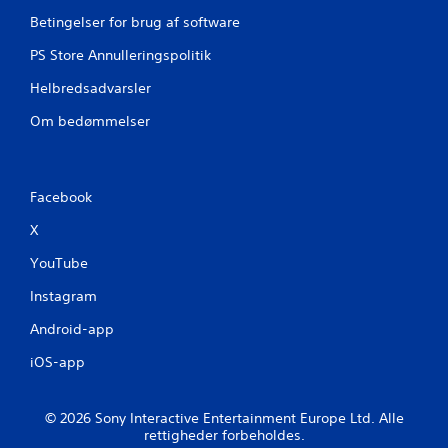
d
Betingelser for brug af software
e
PS Store Annulleringspolitik
r
Helbredsadvarsler
i
Om bedømmelser
n
g
Facebook
e
X
YouTube
r
Instagram
Android-app
iOS-app
© 2026 Sony Interactive Entertainment Europe Ltd. Alle
rettigheder forbeholdes.