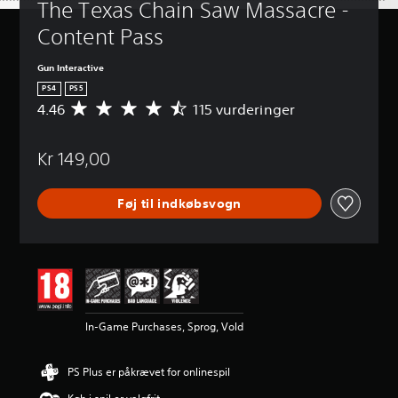
The Texas Chain Saw Massacre - 
Content Pass
Gun Interactive
PS4
PS5
4.46
115 vurderinger
G
e
n
Kr 149,00
n
e
m
Føj til indkøbsvogn
s
n
i
t
l
i
g
v
In-Game Purchases, Sprog, Vold
u
r
d
PS Plus er påkrævet for onlinespil
e
r