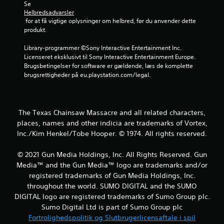
t
Se 
Helbredsadvarsler
j
 for at få vigtige oplysninger om helbred, før du anvender dette 
produkt.
e
Library-programmer ©Sony Interactive Entertainment Inc. 
r
Licenseret eksklusivt til Sony Interactive Entertainment Europe. 
Brugsbetingelser for software er gældende, læs de komplette 
n
brugsrettigheder på eu.playstation.com/legal.
e
r
The Texas Chainsaw Massacre and all related characters,
places, names and other indicia are trademarks of Vortex,
u
Inc./Kim Henkel/Tobe Hooper. © 1974. All rights reserved.
d
© 2021 Gun Media Holdings, Inc. All Rights Reserved. Gun
a
Media™ and the Gun Media™ logo are trademarks and/or
registered trademarks of Gun Media Holdings, Inc.
f
throughout the world. SUMO DIGITAL and the SUMO
DIGITAL logo are registered trademarks of Sumo Group plc.
f
Sumo Digital Ltd is part of Sumo Group plc
Fortrolighedspolitik og Slutbrugerlicensaftale i spil
e