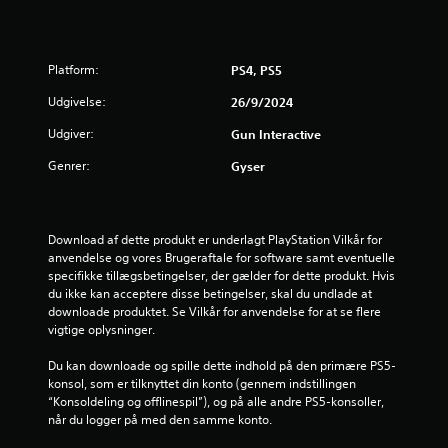
e
r
Platform:
PS4, PS5
i
Udgivelse:
26/9/2024
n
Udgiver:
Gun Interactive
g
Genrer:
Gyser
e
r
Download af dette produkt er underlagt PlayStation Vilkår for 
4
anvendelse og vores Brugeraftale for software samt eventuelle 
specifikke tillægsbetingelser, der gælder for dette produkt. Hvis 
du ikke kan acceptere disse betingelser, skal du undlade at 
.
downloade produktet. Se Vilkår for anvendelse for at se flere 
vigtige oplysninger.
4
Du kan downloade og spille dette indhold på den primære PS5-
6
konsol, som er tilknyttet din konto (gennem indstillingen 
“Konsoldeling og offlinespil”), og på alle andre PS5-konsoller, 
s
når du logger på med den samme konto.