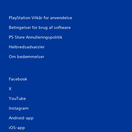
1
PlayStation Vilkår for anvendelse
1
Betingelser for brug af software
5
PS Store Annulleringspolitik
v
Helbredsadvarsler
u
Om bedømmelser
r
d
Facebook
e
X
r
YouTube
i
Instagram
n
Android-app
g
iOS-app