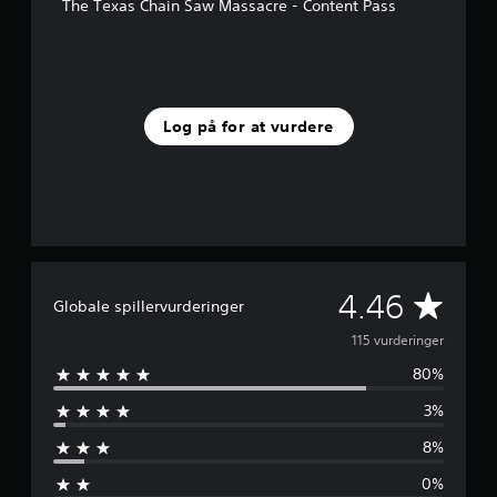
s
The Texas Chain Saw Massacre - Content Pass
t
j
e
r
n
e
Log på for at vurdere
r
f
r
a
1
1
5
v
G
4.46
u
Globale spillervurderinger
r
e
115 vurderinger
d
e
80%
n
r
i
3%
n
n
g
8%
e
e
r
0%