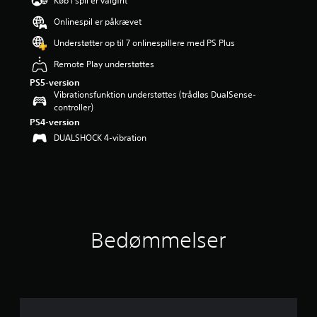
Køb i spil er valgfrit
i
Onlinespil er påkrævet
n
g
Understøtter op til 7 onlinespillere med PS Plus
e
r
Remote Play understøttes
4
PS5-version
.
Vibrationsfunktion understøttes (trådløs DualSense-
4
controller)
6
PS4-version
s
DUALSHOCK 4-vibration
t
j
e
r
n
e
r
u
Bedømmelser
d
a
f
f
e
m