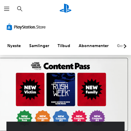
S
ø
g
Nyeste
Samlinger
Tilbud
Abonnementer
Genne