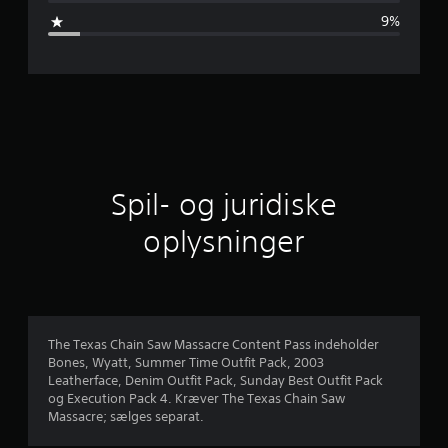
m
9%
s
n
i
t
l
Spil- og juridiske
i
oplysninger
g
v
u
The Texas Chain Saw Massacre Content Pass indeholder
Bones, Wyatt, Summer Time Outfit Pack, 2003
r
Leatherface, Denim Outfit Pack, Sunday Best Outfit Pack
og Execution Pack 4. Kræver The Texas Chain Saw
d
Massacre; sælges separat.