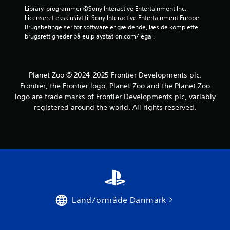
d
Library-programmer ©Sony Interactive Entertainment Inc. 
Licenseret eksklusivt til Sony Interactive Entertainment Europe. 
e
Brugsbetingelser for software er gældende, læs de komplette 
brugsrettigheder på eu.playstation.com/legal.
r
i
Planet Zoo © 2024-2025 Frontier Developments plc.
n
Frontier, the Frontier logo, Planet Zoo and the Planet Zoo
g
logo are trade marks of Frontier Developments plc, variably
registered around the world. All rights reserved.
e
r
Land/område Danmark