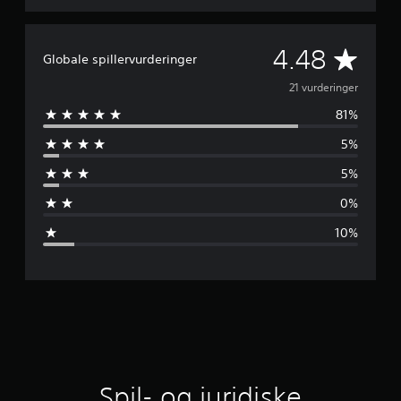
r
d
e
G
4.48
Globale spillervurderinger
r
i
e
21 vurderinger
n
g
81%
n
e
r
5%
n
5%
e
0%
m
10%
s
n
i
t
l
Spil- og juridiske