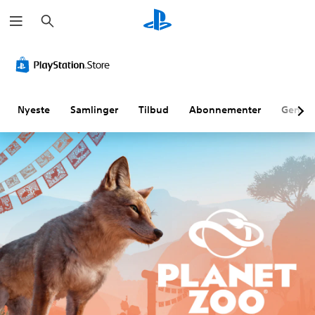
S
ø
g
Nyeste
Samlinger
Tilbud
Abonnementer
Genne