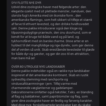
r
SYV FLOTTE NYE DYR
Udvid dine zoologiske haver med følgende arter: den
elegante ozelot med sit plettede mønster, nanduen, den
4
største fugl i Amerika med sin ikoniske form , den
amerikanske flamingo, som helt sikkert vil tilføje et stænk
.
af farve til ethvert levested, og den drilske hvidhovedet
saki. Denne pakke introducerer også den kloge og
4
tilpasningsdygtige prærieulv, den snu skovhund, som er
kendt for at bruge tid ibåde vand og på land, og
8
tykhornsfåret med sin barske charme. Disse arter er en
hyldest til det mangfoldige og rige dyreliv, som gør denne
s
del af verden så unik. Skab enestående levesteder til glæde
for både dyr og gæster, og gør din zoo til en attraktion,
t
man bare må se!
j
OVER 80 UTROLIGE NYE LANDSKABER
Denne pakke indeholder også en række nye landskaber
e
inspireret af det amerikanske kontinent. Skab en rustik
sydvestlig stemning med ranchporte og
r
vinduesafskærmninger i jern. Tilføj varme med
charmerende væglanterner og gadelamper.
n
Dekorationerne omfatter også tekstiler, f.eks. en blanding
af flag og baldakiner, samt papirblomster og flag, som
e
giver dine zoologiske haver en festlig og farverig karakter.
Med disse nye, forskelligartede landskaber kan du skabe