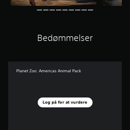
n
e
r
u
d
a
Bedømmelser
f
f
e
m
s
t
j
Planet Zoo: Americas Animal Pack
e
r
n
e
r
f
Log på for at vurdere
r
a
2
1
v
u