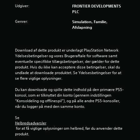
r
Udgiver:
FRONTIER DEVELOPMENTS
PLC
n
Genrer:
Simulation, Familie,
e
Afslapning
r
f
Download af dette produkt er underlagt PlayStation Network 
Ydelsesbetingelser og vores Brugeraftale for software samt 
r
eventuelle specifikke tillægsbetingelser, der gælder for dette 
produkt. Hvis du ikke kan acceptere disse betingelser, skal du 
a
undlade at downloade produktet. Se Ydelsesbetingelser for at 
se flere vigtige oplysninger.
2
Du kan downloade og spille dette indhold på den primære PS5-
1
konsol, som er tilknyttet din konto (gennem indstillingen 
“Konsoldeling og offlinespil”), og på alle andre PS5-konsoller, 
v
når du logger på med den samme konto.
u
Se 
Helbredsadvarsler
r
 for at få vigtige oplysninger om helbred, før du anvender dette 
produkt.