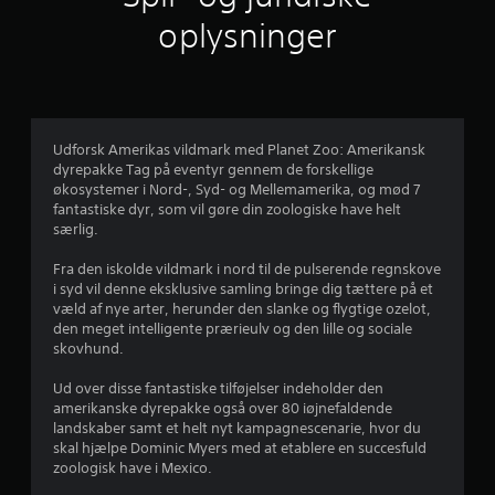
i
oplysninger
g
v
u
Udforsk Amerikas vildmark med Planet Zoo: Amerikansk
dyrepakke Tag på eventyr gennem de forskellige
r
økosystemer i Nord-, Syd- og Mellemamerika, og mød 7
fantastiske dyr, som vil gøre din zoologiske have helt
d
særlig.
e
Fra den iskolde vildmark i nord til de pulserende regnskove
i syd vil denne eksklusive samling bringe dig tættere på et
r
væld af nye arter, herunder den slanke og flygtige ozelot,
den meget intelligente prærieulv og den lille og sociale
i
skovhund.
n
Ud over disse fantastiske tilføjelser indeholder den
amerikanske dyrepakke også over 80 iøjnefaldende
g
landskaber samt et helt nyt kampagnescenarie, hvor du
skal hjælpe Dominic Myers med at etablere en succesfuld
e
zoologisk have i Mexico.