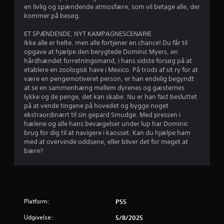
r
en livlig og spændende atmosfære, som vil betage alle, der
kommer på besøg.
u
ET SPÆNDENDE, NYT KAMPAGNESCENARIE
d
Ikke alle er helte, men alle fortjener en chance! Du får til
opgave at hjælpe den berygtede Dominic Myers, en
a
hårdhændet forretningsmand, i hans sidste forsøg på at
etablere en zoologisk have i Mexico. På trods af sit ry for at
f
være en pengemotiveret person, er han endelig begyndt
at se en sammenhæng mellem dyrenes og gæsternes
f
lykke og de penge, det kan skabe. Nu er han fast besluttet
på at vende tingene på hovedet og bygge noget
e
ekstraordinært til sin gepard Smudge. Med pressen i
hælene og alle hans bevægelser under lup har Dominic
brug for dig til at navigere i kaosset. Kan du hjælpe ham
m
med at overvinde oddsene, eller bliver det for meget at
bære?
s
t
j
Platform:
PS5
e
Udgivelse:
5/8/2025