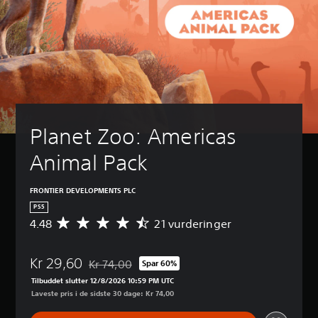
Planet Zoo: Americas 
Animal Pack
FRONTIER DEVELOPMENTS PLC
PS5
4.48
21 vurderinger
G
e
n
Kr 29,60
n
Kr 74,00
Spar 60%
Nedsat fra den normale pris på Kr 74,00
e
Tilbuddet slutter 12/8/2026 10:59 PM UTC
m
Laveste pris i de sidste 30 dage: Kr 74,00
s
n