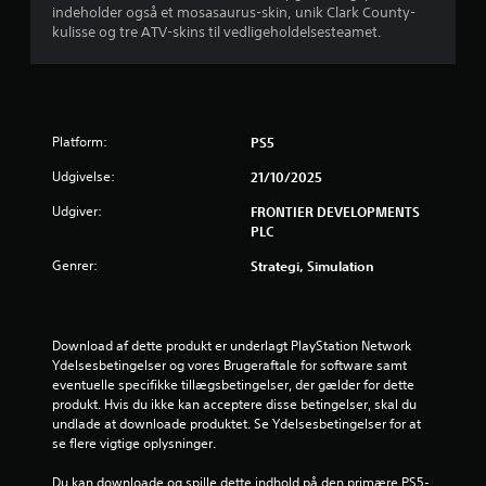
e
d
indeholder også et mosasaurus-skin, unik Clark County-
u
o
s
m
i
kulisse og tre ATV-skins til vedligeholdelsesteamet.
k
m
m
g
a
t
v
e
.
n
r
e
s
j
e
j
p
A
a
l
i
l
t
e
Platform:
PS5
e
l
s
t
d
l
Udgivelse:
k
21/10/2025
r
e
n
e
e
r
s
i
Udgiver:
FRONTIER DEVELOPMENTS
l
n
n
p
PLC
n
n
a
i
g
e
e
Genrer:
Strategi, Simulation
t
l
f
D
l
i
r
r
u
e
v
a
k
t
e
h
f
a
Download af dette produkt er underlagt PlayStation Network 
o
i
v
n
Ydelsesbetingelser og vores Brugeraftale for software samt 
g
n
i
n
r
eventuelle specifikke tillægsbetingelser, der gælder for dette 
f
a
s
å
produkt. Hvis du ikke kan acceptere disse betingelser, skal du 
l
n
r
u
a
undlade at downloade produktet. Se Ydelsesbetingelser for at 
y
d
s
e
se flere vigtige oplysninger.
t
e
o
5
l
t
n
m
Du kan downloade og spille dette indhold på den primære PS5-
e
l