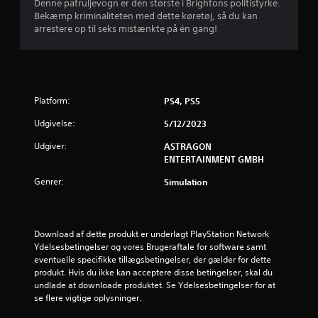
e
Denne patruljevogn er den største i Brightons politistyrke.
k
u
(
v
Bekæmp kriminaliteten med dette køretøj, så du kan
a
b
i
arrestere op til seks mistænkte på én gang!
n
d
a
g
n
t
s
å
a
i
i
r
g
s
s
f
s
o
)
Platform:
PS4, PS5
t
m
D
f
e
h
Udgivelse:
5/12/2023
e
f
e
r
e
i
l
Udgiver:
ASTRAGON
g
g
s
ENTERTAINMENT GMBH
i
m
u
t
v
r
Genrer:
Simulation
g
e
s
e
e
s
r
n
n
.
t
n
o
e
Download af dette produkt er underlagt PlayStation Network 
g
j
m
Ydelsesbetingelser og vores Brugeraftale for software samt 
l
g
eventuelle specifikke tillægsbetingelser, der gælder for dette 
e
e
å
produkt. Hvis du ikke kan acceptere disse betingelser, skal du 
m
s
undlade at downloade produktet. Se Ydelsesbetingelser for at 
u
r
p
se flere vigtige oplysninger.
l
i
i