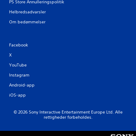
a
PS Store Annulleringspolitik
D
f
u
Helbredsadvarsler
p
k
i
Om bedømmelser
a
n
n
d
n
(
å
b
r
Facebook
a
s
s
X
o
m
i
YouTube
h
s
e
)
Instagram
l
D
s
Android-app
e
t
r
g
iOS-app
g
e
i
n
v
n
© 2026 Sony Interactive Entertainment Europe Ltd. Alle
e
e
rettigheder forbeholdes.
s
m
n
g
o
å
g