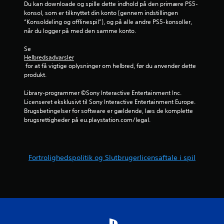
l
Du kan downloade og spille dette indhold på den primære PS5-
n
g
l
konsol, som er tilknyttet din konto (gennem indstillingen 
h
e
“Konsoldeling og offlinespil”), og på alle andre PS5-konsoller, 
e
e
t
når du logger på med den samme konto.
d
s
r
e
k
Se 
r
Helbredsadvarsler
o
f
f
 for at få vigtige oplysninger om helbred, før du anvender dette 
n
o
produkt.
t
r
r
r
p
Library-programmer ©Sony Interactive Entertainment Inc. 
o
a
i
Licenseret eksklusivt til Sony Interactive Entertainment Europe. 
l
n
Brugsbetingelser for software er gældende, læs de komplette 
f
7
d
brugsrettigheder på eu.playstation.com/legal.
u
e
n
5
n
k
f
t
v
ø
i
Fortrolighedspolitik og Slutbrugerlicensaftale i spil
l
o
u
s
n
o
e
m
r
r
h
.
e
d
d