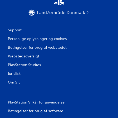
.
P
e
å
r
m
Land/område Danmark
J
i
u
i
n
s
d
t
Support
n
e
e
l
Personlige oplysninger og cookies
r
g
s
b
Betingelser for brug af webstedet
e
a
e
r
r
Webstedsoversigt
o
r
i
m
PlayStation Studios
n
v
v
Juridisk
e
e
j
r
Om SIE
l
t
e
e
d
r
n
PlayStation Vilkår for anvendelse
i
i
n
Betingelser for brug af software
n
g
g