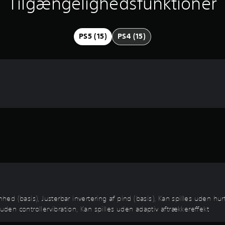
Tilgængelighedsfunktioner
PS5 (15)
PS4 (15)
mhed (basis), Justerbar invertering af pind (basis), Kan spilles uden h
 uden controllervibration, Kan spilles uden adaptiv aftrækkereffekt