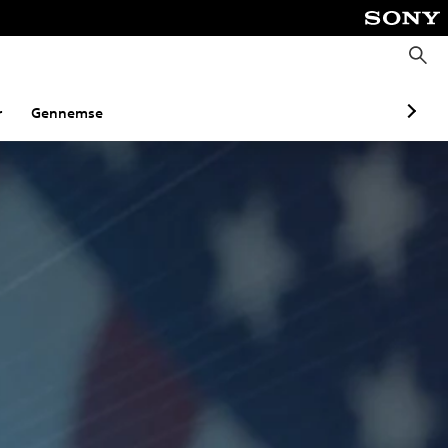
S
ø
g
r
Gennemse