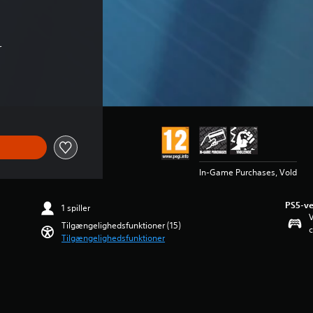
r
Kr 22,50
In-Game Purchases, Vold
PS5-ve
1 spiller
V
Tilgængelighedsfunktioner (15)
c
Tilgængelighedsfunktioner