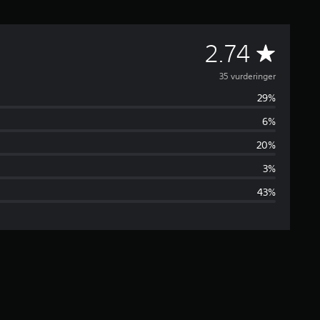
G
2.74
e
35 vurderinger
29%
n
6%
n
20%
e
3%
43%
m
s
n
i