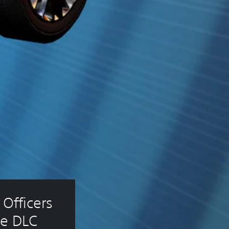
 Officers 
le DLC