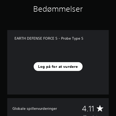
n
Bedømmelser
e
r
u
d
a
f
f
EARTH DEFENSE FORCE 5 - Probe Type S
e
m
s
t
j
e
Log på for at vurdere
r
n
e
r
f
r
a
3
G
8
4.11
Globale spillervurderinger
v
u