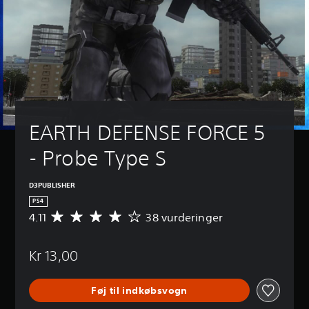
EARTH DEFENSE FORCE 5 
- Probe Type S
D3PUBLISHER
PS4
4.11
38 vurderinger
G
e
n
Kr 13,00
n
e
m
Føj til indkøbsvogn
s
n