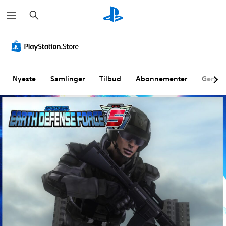
S
ø
g
Nyeste
Samlinger
Tilbud
Abonnementer
Genne