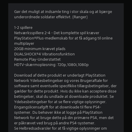
v
u
Gør det muligt at indsamle ting i stor skala og at bjærge
underordnede soldater effektivt. (Ranger)
r
1-2 spillere
d
Netværksspillere 2-4 - Det komplette spil kræver
PlayStation®Plus-medlemskab for at få adgang til online
e
multiplayer
20GB minimum krævet plads
r
DUALSHOCK®4 Vibrationsfunktion
Remote Play-Understøttet
i
HDTV-skærmopløsning: 720p,1080i,1080p
n
Download af dette produkt er underlagt PlayStation
Network Ydelsesbetingelser og vores Brugeraftale for
g
software samt eventuelle specifikke tillægsbetingelser, der
gælder for dette produkt. Hvis du ikke kan acceptere disse
e
betingelser, skal du undlade at downloade produktet. Se
Ydelsesbetingelser for at se flere vigtige oplysninger.
r
Engangslicensafgift for at downloade til flere PS4-
systemer. Du behøver ikke at logge på PlayStation
Network for at bruge dette på din primære PS4, men det
4
er påkrævet ved brug på andre PS4-systemer.
Se Helbredsadvarsler for at få vigtige oplysninger om
.