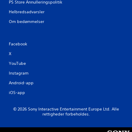
PS Store Annulleringspolitik
r
Helbredsadvarsler
f
Om bedømmelser
r
a
Facebook
3
X
8
YouTube
v
Instagram
u
Android-app
iOS-app
r
d
© 2026 Sony Interactive Entertainment Europe Ltd. Alle
rettigheder forbeholdes.
e
r