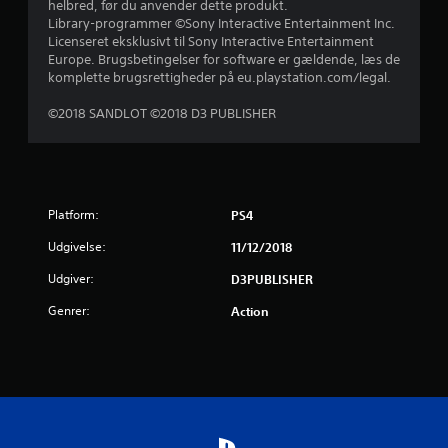
helbred, før du anvender dette produkt.
Library-programmer ©Sony Interactive Entertainment Inc.
1
Licenseret eksklusivt til Sony Interactive Entertainment
Europe. Brugsbetingelser for software er gældende, læs de
1
komplette brugsrettigheder på eu.playstation.com/legal.
s
©2018 SANDLOT ©2018 D3 PUBLISHER
t
j
e
Platform:
PS4
Udgivelse:
11/12/2018
r
Udgiver:
D3PUBLISHER
n
Genrer:
Action
e
r
u
d