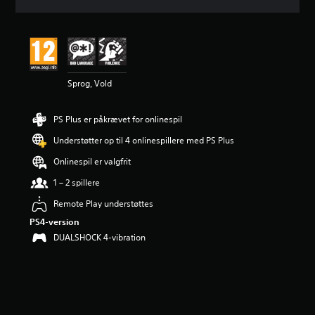
i
t
l
i
g
v
Sprog, Vold
u
r
d
PS Plus er påkrævet for onlinespil
e
r
Understøtter op til 4 onlinespillere med PS Plus
i
n
Onlinespil er valgfrit
g
1 – 2 spillere
e
r
Remote Play understøttes
4
PS4-version
.
1
DUALSHOCK 4-vibration
1
s
t
j
e
r