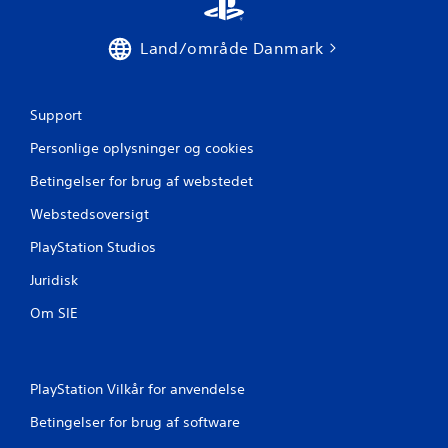
a
Land/område Danmark
f
f
Support
e
Personlige oplysninger og cookies
m
Betingelser for brug af webstedet
s
Webstedsoversigt
t
PlayStation Studios
Juridisk
j
Om SIE
e
r
PlayStation Vilkår for anvendelse
n
Betingelser for brug af software
e