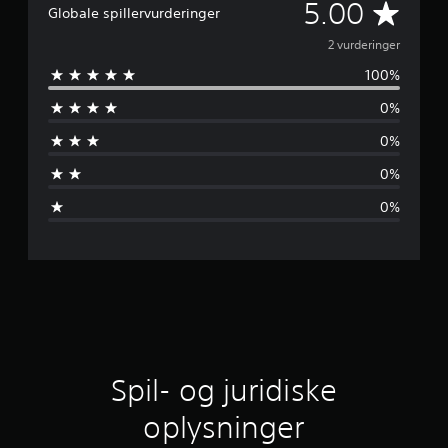
G
5.00
Globale spillervurderinger
e
2 vurderinger
100%
n
0%
n
0%
e
0%
m
0%
s
n
i
t
l
Spil- og juridiske
i
oplysninger