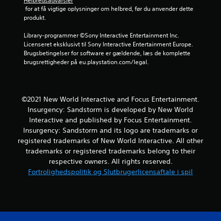
Helbredsadvarsler
 for at få vigtige oplysninger om helbred, før du anvender dette 
f
produkt.
e
Library-programmer ©Sony Interactive Entertainment Inc. 
Licenseret eksklusivt til Sony Interactive Entertainment Europe. 
m
Brugsbetingelser for software er gældende, læs de komplette 
brugsrettigheder på eu.playstation.com/legal.
s
t
©2021 New World Interactive and Focus Entertainment.
j
Insurgency: Sandstorm is developed by New World
Interactive and published by Focus Entertainment.
e
Insurgency: Sandstorm and its logo are trademarks or
registered trademarks of New World Interactive. All other
r
trademarks or registered trademarks belong to their
n
respective owners. All rights reserved.
Fortrolighedspolitik og Slutbrugerlicensaftale i spil
e
r
f