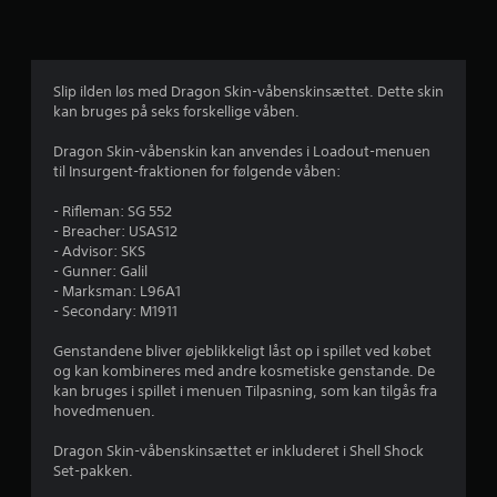
g
v
u
Slip ilden løs med Dragon Skin-våbenskinsættet. Dette skin
kan bruges på seks forskellige våben.
r
Dragon Skin-våbenskin kan anvendes i Loadout-menuen
d
til Insurgent-fraktionen for følgende våben:
e
- Rifleman: SG 552
- Breacher: USAS12
r
- Advisor: SKS
- Gunner: Galil
i
- Marksman: L96A1
- Secondary: M1911
n
Genstandene bliver øjeblikkeligt låst op i spillet ved købet
g
og kan kombineres med andre kosmetiske genstande. De
kan bruges i spillet i menuen Tilpasning, som kan tilgås fra
e
hovedmenuen.
r
Dragon Skin-våbenskinsættet er inkluderet i Shell Shock
Set-pakken.