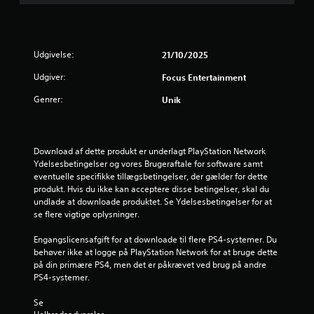
5
s
t
Udgivelse:
21/10/2025
j
Udgiver:
Focus Entertainment
Genrer:
Unik
e
r
Download af dette produkt er underlagt PlayStation Network 
n
Ydelsesbetingelser og vores Brugeraftale for software samt 
eventuelle specifikke tillægsbetingelser, der gælder for dette 
e
produkt. Hvis du ikke kan acceptere disse betingelser, skal du 
undlade at downloade produktet. Se Ydelsesbetingelser for at 
r
se flere vigtige oplysninger.
u
Engangslicensafgift for at downloade til flere PS4-systemer. Du 
behøver ikke at logge på PlayStation Network for at bruge dette 
d
på din primære PS4, men det er påkrævet ved brug på andre 
PS4-systemer.
a
Se 
f