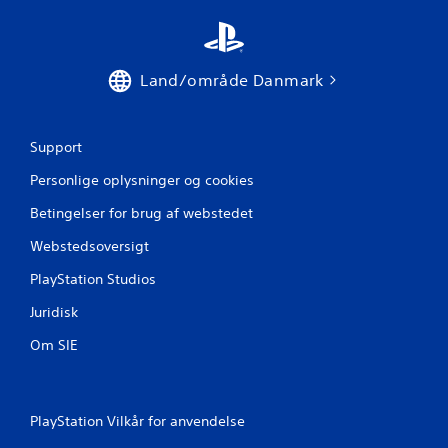
r
a
Land/område Danmark
2
v
Support
u
Personlige oplysninger og cookies
r
Betingelser for brug af webstedet
Webstedsoversigt
d
PlayStation Studios
e
Juridisk
r
Om SIE
i
n
PlayStation Vilkår for anvendelse
g