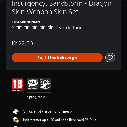
Insurgency: Sandstorm - Dragon 
Skin Weapon Skin Set
Focus Entertainment
5
2 vurderinger
G
e
n
Kr 22,50
n
e
m
Føj til indkøbsvogn
s
n
i
t
l
i
g
v
Sprog, Vold
u
r
d
PS Plus er påkrævet for onlinespil
e
r
Understøtter op til 20 onlinespillere med PS Plus
i