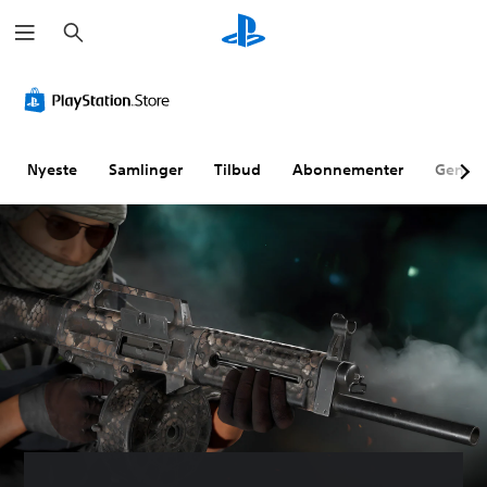
S
ø
g
Nyeste
Samlinger
Tilbud
Abonnementer
Genne