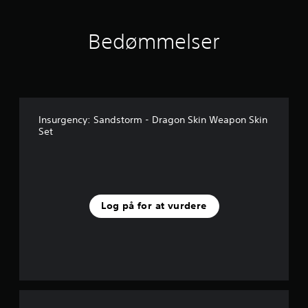
n
e
r
Bedømmelser
f
r
a
2
v
u
Insurgency: Sandstorm - Dragon Skin Weapon Skin
r
Set
d
e
r
i
n
g
Log på for at vurdere
e
r