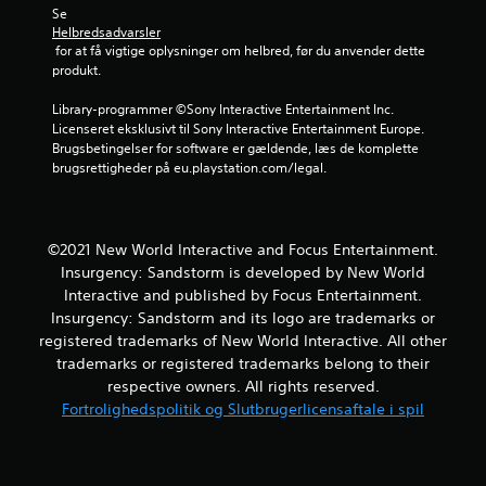
a
Se 
Helbredsadvarsler
f
 for at få vigtige oplysninger om helbred, før du anvender dette 
produkt.
f
Library-programmer ©Sony Interactive Entertainment Inc. 
e
Licenseret eksklusivt til Sony Interactive Entertainment Europe. 
Brugsbetingelser for software er gældende, læs de komplette 
m
brugsrettigheder på eu.playstation.com/legal.
s
t
©2021 New World Interactive and Focus Entertainment.
Insurgency: Sandstorm is developed by New World
j
Interactive and published by Focus Entertainment.
Insurgency: Sandstorm and its logo are trademarks or
e
registered trademarks of New World Interactive. All other
r
trademarks or registered trademarks belong to their
respective owners. All rights reserved.
n
Fortrolighedspolitik og Slutbrugerlicensaftale i spil
e