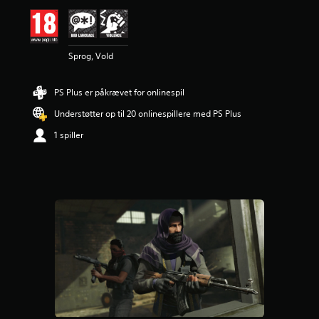
l
i
g
v
Sprog, Vold
u
r
d
PS Plus er påkrævet for onlinespil
e
r
Understøtter op til 20 onlinespillere med PS Plus
i
n
1 spiller
g
e
r
4
s
t
j
e
r
n
e
r
u
d