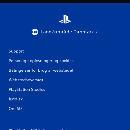
r
f
r
Land/område Danmark
a
5
Support
v
Personlige oplysninger og cookies
u
Betingelser for brug af webstedet
r
Webstedsoversigt
d
PlayStation Studios
e
Juridisk
r
Om SIE
i