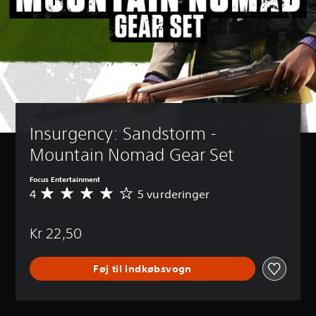
Insurgency: Sandstorm - 
Mountain Nomad Gear Set
Focus Entertainment
4
5 vurderinger
G
e
n
Kr 22,50
n
e
m
Føj til indkøbsvogn
s
n
i
t