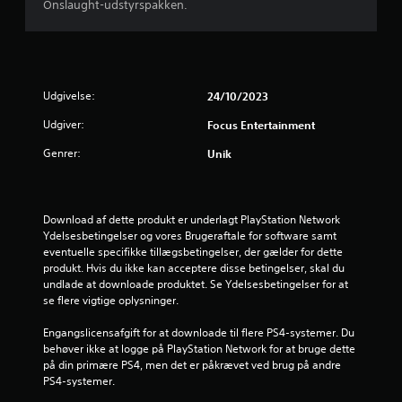
r
Onslaught-udstyrspakken.
4
s
Udgivelse:
24/10/2023
t
Udgiver:
Focus Entertainment
j
Genrer:
Unik
e
r
Download af dette produkt er underlagt PlayStation Network 
Ydelsesbetingelser og vores Brugeraftale for software samt 
n
eventuelle specifikke tillægsbetingelser, der gælder for dette 
produkt. Hvis du ikke kan acceptere disse betingelser, skal du 
e
undlade at downloade produktet. Se Ydelsesbetingelser for at 
se flere vigtige oplysninger.
r
Engangslicensafgift for at downloade til flere PS4-systemer. Du 
u
behøver ikke at logge på PlayStation Network for at bruge dette 
på din primære PS4, men det er påkrævet ved brug på andre 
d
PS4-systemer.