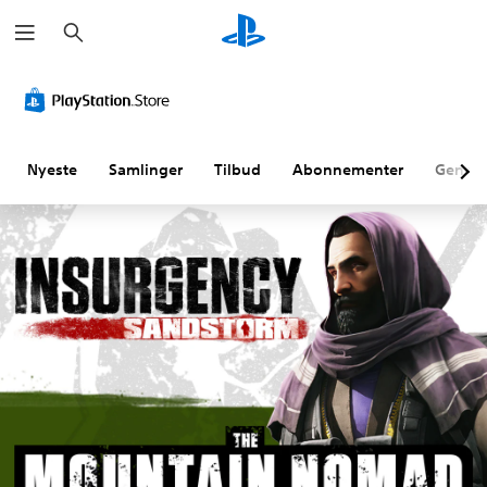
S
ø
g
Nyeste
Samlinger
Tilbud
Abonnementer
Genne