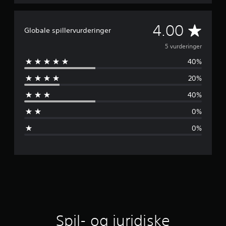
g
e
r
G
4.00
Globale spillervurderinger
e
5 vurderinger
40%
n
20%
n
40%
e
0%
m
0%
s
n
i
t
l
Spil- og juridiske