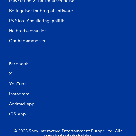
n
PlayStation Vilkår for anvendelse
g
Betingelser for brug af software
e
PS Store Annulleringspolitik
Helbredsadvarsler
r
Om bedømmelser
Facebook
X
YouTube
Instagram
Android-app
iOS-app
© 2026 Sony Interactive Entertainment Europe Ltd. Alle
rettigheder forbeholdes.