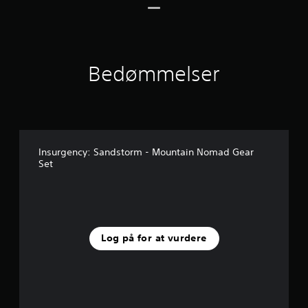
a
f
f
e
m
Bedømmelser
s
t
j
e
r
n
e
Insurgency: Sandstorm - Mountain Nomad Gear
r
Set
f
r
a
5
v
u
Log på for at vurdere
r
d
e
r
i
n