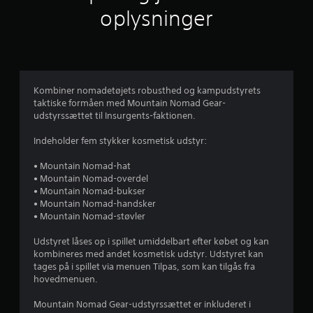
i
oplysninger
g
v
u
Kombiner nomadetøjets robusthed og kampudstyrets
taktiske formåen med Mountain Nomad Gear-
r
udstyrssættet til Insurgents-faktionen.
d
Indeholder fem stykker kosmetisk udstyr:
e
• Mountain Nomad-hat
• Mountain Nomad-overdel
r
• Mountain Nomad-bukser
• Mountain Nomad-handsker
i
• Mountain Nomad-støvler
n
Udstyret låses op i spillet umiddelbart efter købet og kan
kombineres med andet kosmetisk udstyr. Udstyret kan
g
tages på i spillet via menuen Tilpas, som kan tilgås fra
hovedmenuen.
e
Mountain Nomad Gear-udstyrssættet er inkluderet i