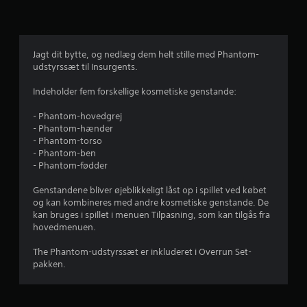
g
v
u
Jagt dit bytte, og nedlæg dem helt stille med Phantom-
udstyrssæt til Insurgents.
r
Indeholder fem forskellige kosmetiske genstande:
d
- Phantom-hovedgrej
e
- Phantom-hænder
- Phantom-torso
r
- Phantom-ben
- Phantom-fødder
i
Genstandene bliver øjeblikkeligt låst op i spillet ved købet
n
og kan kombineres med andre kosmetiske genstande. De
kan bruges i spillet i menuen Tilpasning, som kan tilgås fra
g
hovedmenuen.
e
The Phantom-udstyrssæt er inkluderet i Overrun Set-
pakken.
r