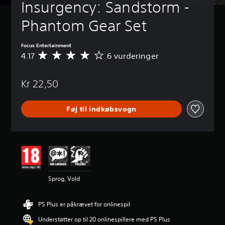
Insurgency: Sandstorm - 
Phantom Gear Set
Focus Entertainment
4.17
6 vurderinger
G
e
n
Kr 22,50
n
e
m
Føj til indkøbsvogn
s
n
i
t
l
i
g
v
Sprog, Vold
u
r
d
PS Plus er påkrævet for onlinespil
e
r
Understøtter op til 20 onlinespillere med PS Plus