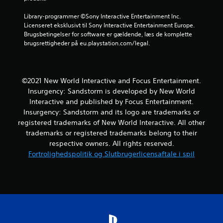
d
Library-programmer ©Sony Interactive Entertainment Inc. 
Licenseret eksklusivt til Sony Interactive Entertainment Europe. 
a
Brugsbetingelser for software er gældende, læs de komplette 
brugsrettigheder på eu.playstation.com/legal.
f
f
©2021 New World Interactive and Focus Entertainment.
e
Insurgency: Sandstorm is developed by New World
Interactive and published by Focus Entertainment.
m
Insurgency: Sandstorm and its logo are trademarks or
registered trademarks of New World Interactive. All other
s
trademarks or registered trademarks belong to their
t
respective owners. All rights reserved.
Fortrolighedspolitik og Slutbrugerlicensaftale i spil
j
e
r
n