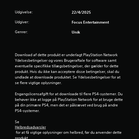
4
.
Udgivelse:
22/4/2025
1
Udgiver:
Focus Entertainment
Genrer:
7
Unik
s
Download af dette produkt er underlagt PlayStation Network 
t
Ydelsesbetingelser og vores Brugeraftale for software samt 
eventuelle specifikke tillægsbetingelser, der gælder for dette 
j
produkt. Hvis du ikke kan acceptere disse betingelser, skal du 
undlade at downloade produktet. Se Ydelsesbetingelser for at 
e
se flere vigtige oplysninger.
r
Engangslicensafgift for at downloade til flere PS4-systemer. Du 
behøver ikke at logge på PlayStation Network for at bruge dette 
n
på din primære PS4, men det er påkrævet ved brug på andre 
PS4-systemer.
e
Se 
r
Helbredsadvarsler
 for at få vigtige oplysninger om helbred, før du anvender dette 
u
produkt.