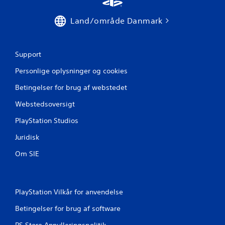
e
Land/område Danmark
r
f
Support
r
Personlige oplysninger og cookies
a
Betingelser for brug af webstedet
6
Webstedsoversigt
PlayStation Studios
v
Juridisk
u
Om SIE
r
d
PlayStation Vilkår for anvendelse
e
Betingelser for brug af software
r
PS Store Annulleringspolitik