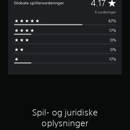
G
4.17
Globale spillervurderinger
e
6 vurderinger
67%
n
17%
n
0%
e
0%
m
17%
s
n
i
t
l
Spil- og juridiske
i
oplysninger