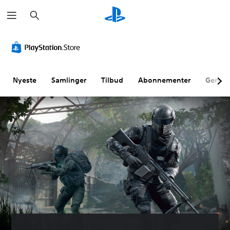
S
ø
g
Nyeste
Samlinger
Tilbud
Abonnementer
Genne