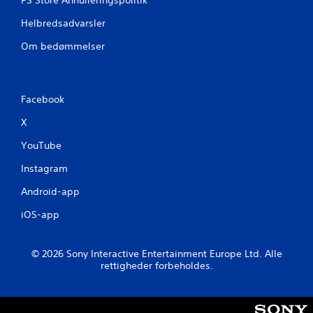
i
Helbredsadvarsler
n
Om bedømmelser
g
e
Facebook
r
X
YouTube
Instagram
Android-app
iOS-app
© 2026 Sony Interactive Entertainment Europe Ltd. Alle
rettigheder forbeholdes.