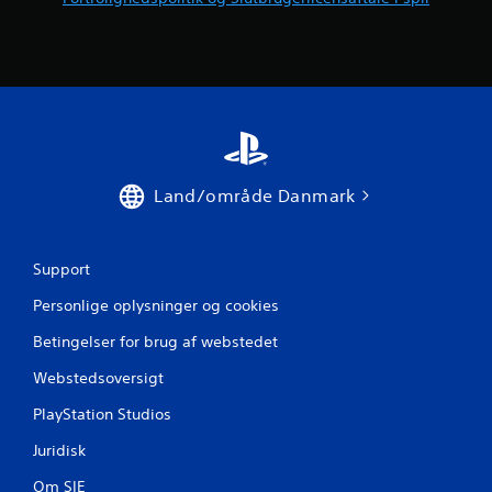
e
r
n
e
r
Land/område Danmark
f
r
Support
a
Personlige oplysninger og cookies
1
Betingelser for brug af webstedet
v
Webstedsoversigt
u
PlayStation Studios
Juridisk
r
Om SIE