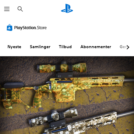
S
ø
g
Nyeste
Samlinger
Tilbud
Abonnementer
Genne