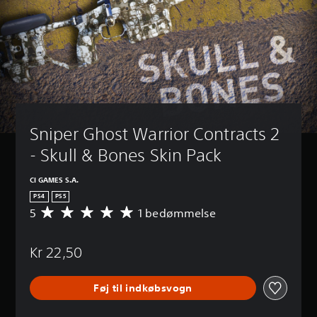
Sniper Ghost Warrior Contracts 2 
- Skull & Bones Skin Pack
CI GAMES S.A.
PS4
PS5
5
1 bedømmelse
G
e
n
Kr 22,50
n
e
m
Føj til indkøbsvogn
s
n
i