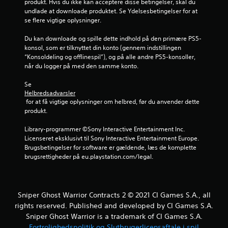
produkt. Hvis du ikke kan acceptere disse betingelser, skal du 
n
undlade at downloade produktet. Se Ydelsesbetingelser for at 
se flere vigtige oplysninger.
e
Du kan downloade og spille dette indhold på den primære PS5-
u
konsol, som er tilknyttet din konto (gennem indstillingen 
“Konsoldeling og offlinespil”), og på alle andre PS5-konsoller, 
d
når du logger på med den samme konto.
a
Se 
Helbredsadvarsler
f
 for at få vigtige oplysninger om helbred, før du anvender dette 
produkt.
f
Library-programmer ©Sony Interactive Entertainment Inc. 
e
Licenseret eksklusivt til Sony Interactive Entertainment Europe. 
Brugsbetingelser for software er gældende, læs de komplette 
m
brugsrettigheder på eu.playstation.com/legal.
s
t
Sniper Ghost Warrior Contracts 2 © 2021 CI Games S.A., all
rights reserved. Published and developed by CI Games S.A.
j
Sniper Ghost Warrior is a trademark of CI Games S.A.
Fortrolighedspolitik og Slutbrugerlicensaftale i spil