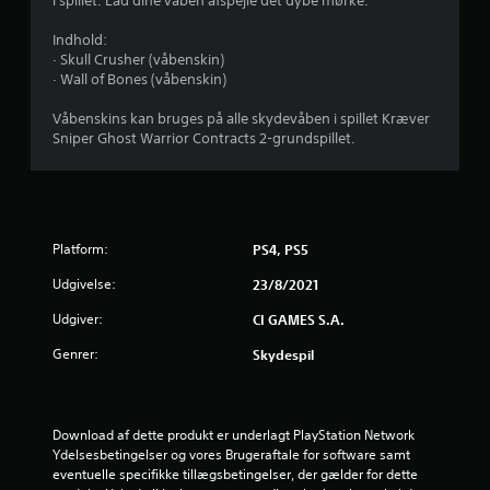
i spillet. Lad dine våben afspejle det dybe mørke.
r
Indhold:
i
· Skull Crusher (våbenskin)
· Wall of Bones (våbenskin)
n
Våbenskins kan bruges på alle skydevåben i spillet Kræver
g
Sniper Ghost Warrior Contracts 2-grundspillet.
e
r
Platform:
PS4, PS5
1
Udgivelse:
23/8/2021
s
Udgiver:
CI GAMES S.A.
t
Genrer:
Skydespil
j
e
Download af dette produkt er underlagt PlayStation Network 
Ydelsesbetingelser og vores Brugeraftale for software samt 
r
eventuelle specifikke tillægsbetingelser, der gælder for dette 