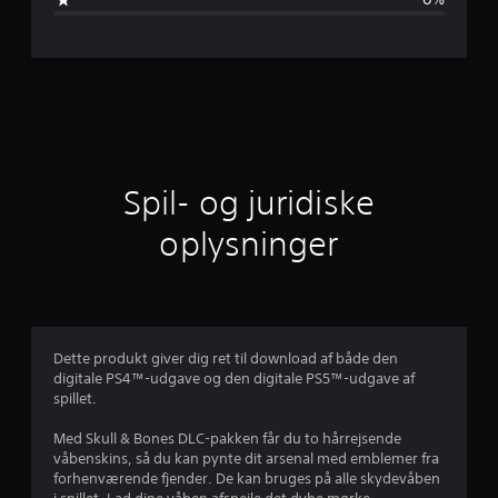
i
s
n
g
n
e
r
i
t
l
Spil- og juridiske
i
oplysninger
g
v
u
Dette produkt giver dig ret til download af både den
digitale PS4™-udgave og den digitale PS5™-udgave af
r
spillet.
d
Med Skull & Bones DLC-pakken får du to hårrejsende
våbenskins, så du kan pynte dit arsenal med emblemer fra
e
forhenværende fjender. De kan bruges på alle skydevåben