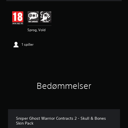
t
l
i
g
v
Sprog, Vold
u
r
d
1 spiller
e
r
i
n
g
e
r
5
Bedømmelser
s
t
j
e
r
n
e
Sniper Ghost Warrior Contracts 2 - Skull & Bones
r
Skin Pack
u