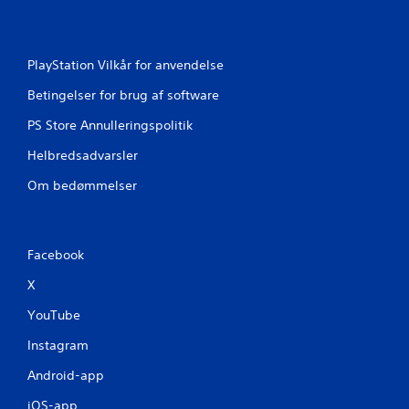
d
e
PlayStation Vilkår for anvendelse
r
Betingelser for brug af software
i
PS Store Annulleringspolitik
n
Helbredsadvarsler
g
Om bedømmelser
e
r
Facebook
X
YouTube
Instagram
Android-app
iOS-app