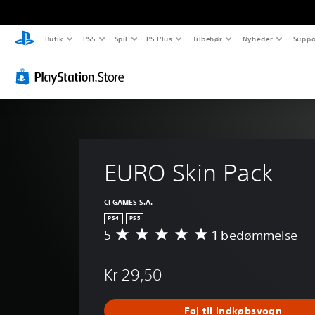
Butik
PS5
Spil
PS Plus
Tilbehør
Nyheder
Suppo
EURO Skin Pack
CI GAMES S.A.
PS4
PS5
5
1 bedømmelse
G
e
n
Kr 29,50
n
e
m
Føj til indkøbsvogn