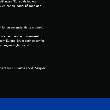
tillingen “Konsoldeling og 
n
oller, når du logger på med den 
g
e
d, før du anvender dette produkt.
r
ntertainment Inc. Licenseret 
nment Europe. Brugsbetingelser for 
1
 brugsrettigheder på 
s
t
oped by CI Games S.A. Sniper
j
e
r
n