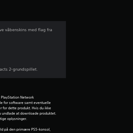
t
l
i
ive våbenskins med flag fra
g
v
u
acts 2-grundspillet.
r
d
 PlayStation Network 
e
e for software samt eventuelle 
 for dette produkt. Hvis du ikke 
r
u undlade at downloade produktet. 
gtige oplysninger.
i
ld på den primære PS5-konsol, 