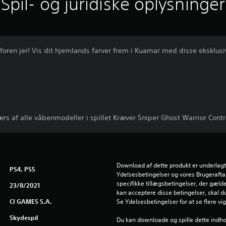
Spil- og juridiske oplysninger
 foren jer! Vis dit hjemlands farver frem i Kuamar med disse eksklus
s af alle våbenmodeller i spillet Kræver Sniper Ghost Warrior Contr
Download af dette produkt er underlagt
PS4, PS5
Ydelsesbetingelser og vores Brugeraftal
specifikke tillægsbetingelser, der gælder
23/8/2021
kan acceptere disse betingelser, skal d
CI GAMES S.A.
Se Ydelsesbetingelser for at se flere vi
Skydespil
Du kan downloade og spille dette indho