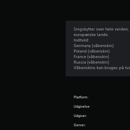
r
d
e
r
i
Snigskytter over hele verden,
n
europæiske lande.
g
Indhold:
e
Germany (våbenskin)
r
Poland (våbenskin)
France (våbenskin)
Russia (våbenskin)
Våbenskins kan bruges på tvær
Platform:
Udgivelse:
Udgiver:
Genrer: