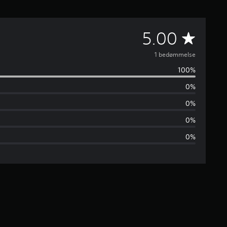
G
5.00
e
1 bedømmelse
100%
n
0%
n
0%
e
0%
0%
m
s
n
i