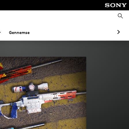
S
ø
g
r
Gennemse