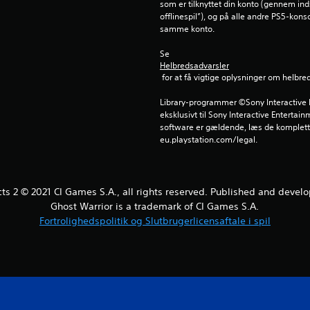
som er tilknyttet din konto (gennem inds
offlinespil”), og på alle andre PS5-kons
samme konto.
Se 
Helbredsadvarsler
 for at få vigtige oplysninger om helbre
Library-programmer ©Sony Interactive E
eksklusivt til Sony Interactive Entertai
software er gældende, læs de komplette
eu.playstation.com/legal.
cts 2 © 2021 CI Games S.A., all rights reserved. Published and devel
Ghost Warrior is a trademark of CI Games S.A.
Fortrolighedspolitik og Slutbrugerlicensaftale i spil