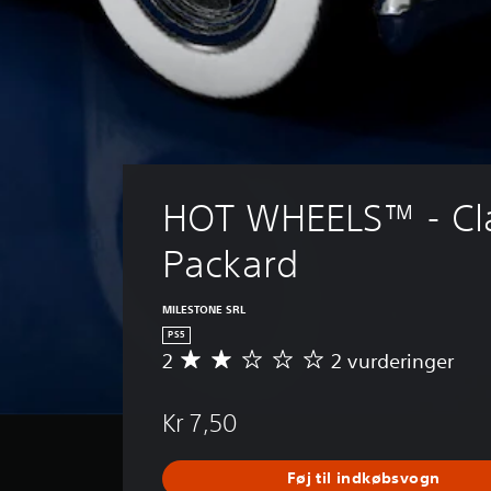
HOT WHEELS™ - Cla
Packard
MILESTONE SRL
PS5
2
2 vurderinger
G
e
n
Kr 7,50
n
e
m
Føj til indkøbsvogn
s