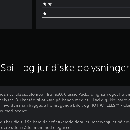
Spil- og juridiske oplysninger
ds i et luksusautomobil fra 1930. Classic Packard ligner noget fra e
elyset. Du har råd til at køre på banen med stil! Lad dig ikke narre
de, hvordan man byggede fremragende biler, og HOT WHEELS™ - Clas
løb mod podiet.
 du har råd til! Se bare de sofistikerede detaljer, reservehjulet på si
andere uden nåde, men med elegance.