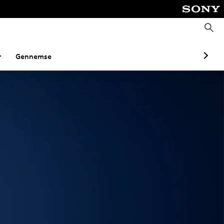
S
ø
g
r
Gennemse