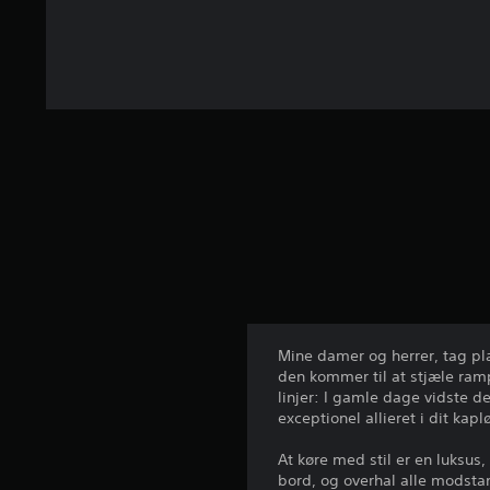
r
d
e
r
i
n
g
e
r
Mine damer og herrer, tag pla
den kommer til at stjæle ramp
linjer: I gamle dage vidste 
exceptionel allieret i dit kap
At køre med stil er en luksus,
bord, og overhal alle modst