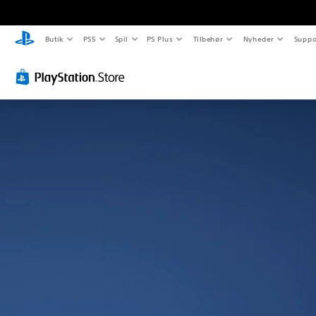
Butik
PS5
Spil
PS Plus
Tilbehør
Nyheder
Suppo