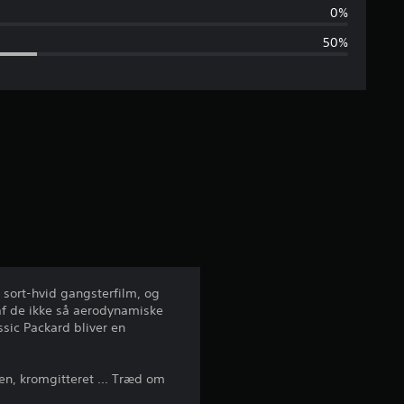
e
0%
50%
m
s
n
i
t
l
i
n sort-hvid gangsterfilm, og
 af de ikke så aerodynamiske
g
sic Packard bliver en
v
den, kromgitteret ... Træd om
u