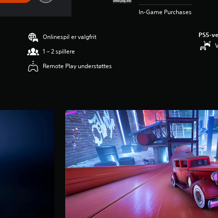
In-Game Purchases
PS5-ve
Onlinespil er valgfrit
V
1 – 2 spillere
Remote Play understøttes