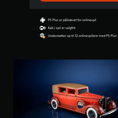
n
i
t
l
PS Plus er påkrævet for onlinespil
i
Køb i spil er valgfrit
g
v
Understøtter op til 12 onlinespillere med PS Plus
u
r
d
e
r
i
n
g
e
r
2
s
t
j
e
r