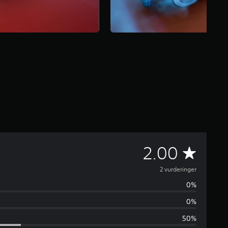
G
2.00
e
2 vurderinger
0%
n
0%
n
50%