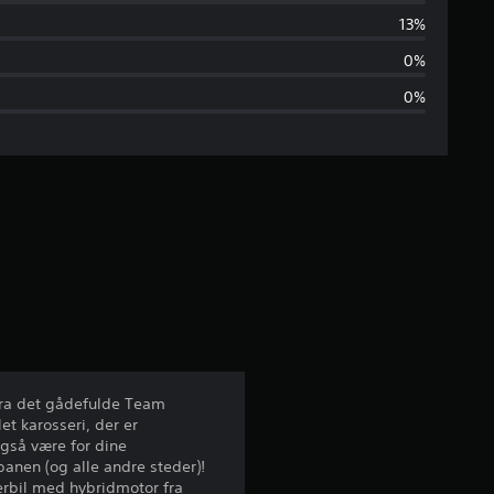
n
13%
e
0%
0%
m
s
n
i
t
l
i
 fra det gådefulde Team
t karosseri, der er
g
også være for dine
anen (og alle andre steder)!
v
cerbil med hybridmotor fra