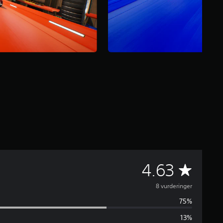
G
4.63
e
8 vurderinger
75%
n
13%