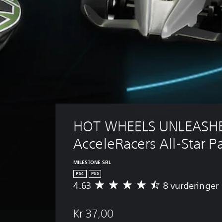
HOT WHEELS UNLEASHE
AcceleRacers All-Star P
MILESTONE SRL
PS4
PS5
4.63
8 vurderinger
G
e
n
Kr 37,00
n