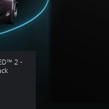
D™ 2 - 
ack