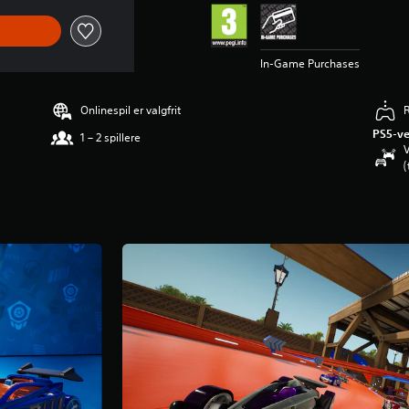
In-Game Purchases
Onlinespil er valgfrit
R
PS5-ve
1 – 2 spillere
V
(