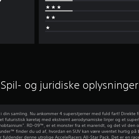
Spil- og juridiske oplysninger
 i din samling. Nu ankommer 4 superstjerner med fuld fart! Direkte
 futuristisk køretøj med ekstremt aerodynamiske linjer og et superle
unobtainium”. RD-09™, er et monster fra et mareridt, og det vil den 
nder™ finder du ud af, hvordan en SUV kan være uventet hurtig på b
er fuldender denne utrolige AcceleRacers All-Star Pack. Det er en ra