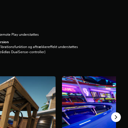
emote Play understøttes
rsion
ibrationsfunktion og aftrækkereffekt understøttes
trådløs DualSense-controller)