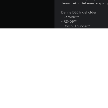
Team Teku. Det eneste spørgsmå
Denne DLC indeholder:
- Carbide™
- RD-09™
- Rollin’ Thunder™
- SpecTyte™
Denne DLC er inkluderet i H
Platform:
Udgivelse:
Udgiver:
Genrer: