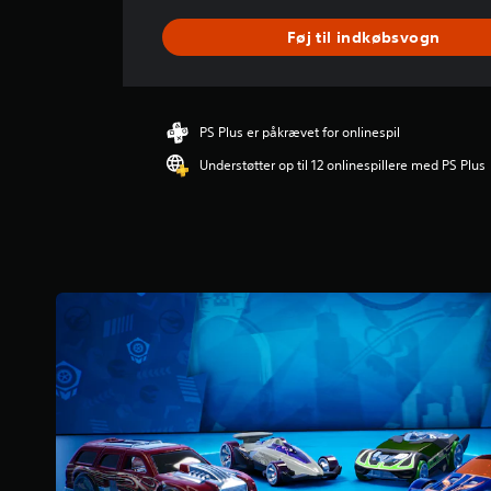
e
m
Føj til indkøbsvogn
s
n
i
t
l
PS Plus er påkrævet for onlinespil
i
Understøtter op til 12 onlinespillere med PS Plus
g
v
u
r
d
e
r
i
n
g
e
r
4
.
6
3