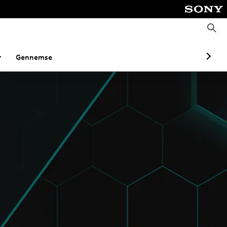
S
ø
g
r
Gennemse