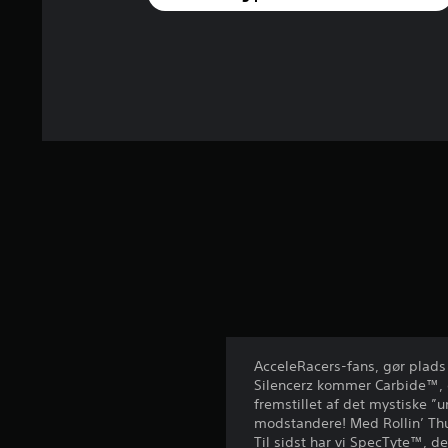
f
r
a
8
v
u
r
d
e
r
i
n
g
e
r
AcceleRacers-fans, gør plads
Silencerz kommer Carbide™, et
fremstillet af det mystiske ”
modstandere! Med Rollin’ Thu
Til sidst har vi SpecTyte™, d