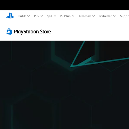
Butik
PS5
Spil
PS Plus
Tilbehør
Nyheder
Suppo