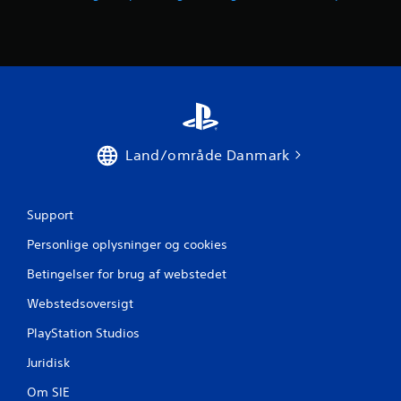
e
r
f
r
Land/område Danmark
a
1
Support
7
Personlige oplysninger og cookies
v
Betingelser for brug af webstedet
u
Webstedsoversigt
r
PlayStation Studios
d
Juridisk
e
Om SIE