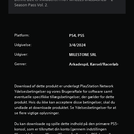
4
Season Pass Vol. 2.
.
7
1
Platform:
PS4, PS5
s
Udgivelse:
3/4/2024
Udgiver:
MILESTONE SRL
t
Genrer:
Arkadespil, Kørsel/racerløb
j
e
Download af dette produkt er underlagt PlayStation Network 
r
Ydelsesbetingelser og vores Brugeraftale for software samt 
eventuelle specifikke tillægsbetingelser, der gælder for dette 
n
produkt. Hvis du ikke kan acceptere disse betingelser, skal du 
undlade at downloade produktet. Se Ydelsesbetingelser for at 
e
se flere vigtige oplysninger.
r
Du kan downloade og spille dette indhold på den primære PS5-
konsol, som er tilknyttet din konto (gennem indstillingen 