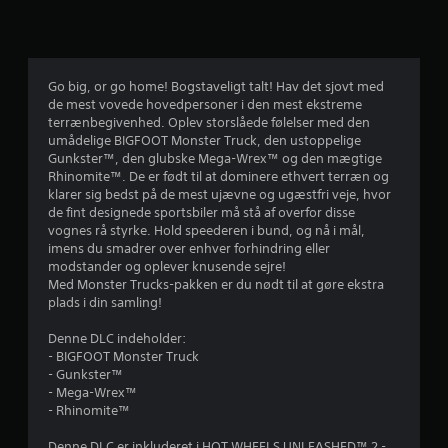
g
v
u
Go big, or go home! Bogstaveligt talt! Hav det sjovt med
de mest vovede hovedpersoner i den mest ekstreme
r
terrænbegivenhed. Oplev storslåede følelser med den
umådelige BIGFOOT Monster Truck, den ustoppelige
d
Gunkster™, den glubske Mega-Wrex™ og den mægtige
Rhinomite™. De er født til at dominere ethvert terræn og
e
klarer sig bedst på de mest ujævne og ugæstfri veje, hvor
de fint designede sportsbiler må stå af overfor disse
r
vognes rå styrke. Hold speederen i bund, og nå i mål,
imens du smadrer over enhver forhindring eller
i
modstander og oplever knusende sejre!
Med Monster Trucks-pakken er du nødt til at gøre ekstra
n
plads i din samling!
g
Denne DLC indeholder:
- BIGFOOT Monster Truck
e
- Gunkster™
- Mega-Wrex™
r
- Rhinomite™
Denne DLC er inkluderet i HOT WHEELS UNLEASHED™ 2 -