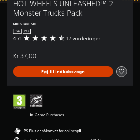
HOT WHEELS UNLEASHED™ 2 - 
Monster Trucks Pack
MILESTONE SRL
PS4
PS5
4.71
17 vurderinger
G
e
n
Kr 37,00
n
e
m
Føj til indkøbsvogn
s
n
i
t
l
i
g
v
In-Game Purchases
u
r
d
PS Plus er påkrævet for onlinespil
e
r