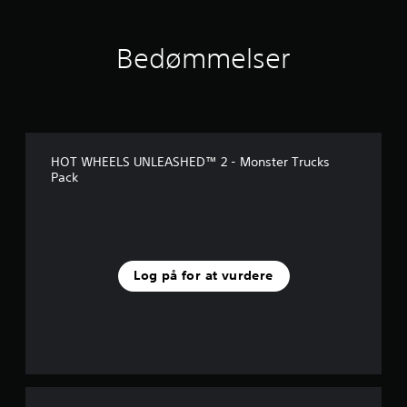
s
t
j
Bedømmelser
e
r
n
e
r
f
r
HOT WHEELS UNLEASHED™ 2 - Monster Trucks
a
Pack
1
7
v
u
r
d
Log på for at vurdere
e
r
i
n
g
e
r