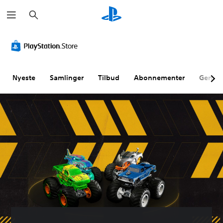
S
ø
g
Nyeste
Samlinger
Tilbud
Abonnementer
Genne