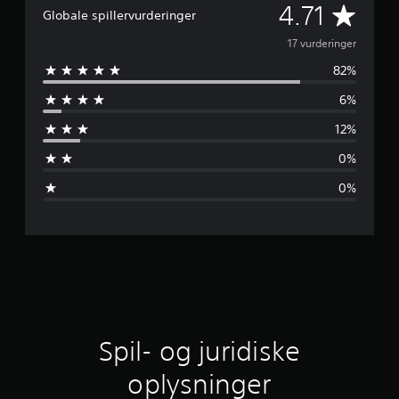
G
4.71
Globale spillervurderinger
e
17 vurderinger
82%
n
6%
n
12%
e
0%
m
0%
s
n
i
t
l
Spil- og juridiske
i
oplysninger