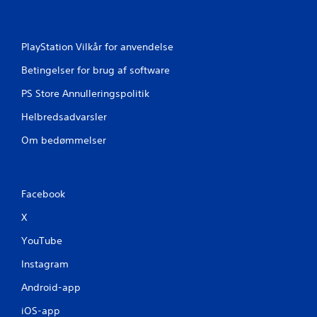
r
i
PlayStation Vilkår for anvendelse
n
Betingelser for brug af software
PS Store Annulleringspolitik
g
Helbredsadvarsler
e
Om bedømmelser
r
Facebook
X
YouTube
Instagram
Android-app
iOS-app