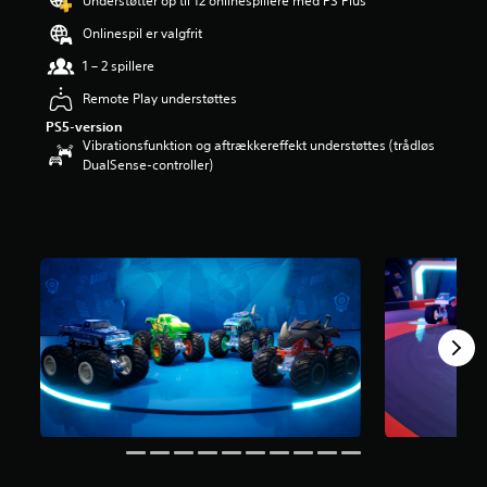
Understøtter op til 12 onlinespillere med PS Plus
i
Onlinespil er valgfrit
n
g
1 – 2 spillere
e
r
Remote Play understøttes
4
PS5-version
.
Vibrationsfunktion og aftrækkereffekt understøttes (trådløs
7
DualSense-controller)
1
s
t
j
e
r
n
e
r
u
d
a
f
f
e
m