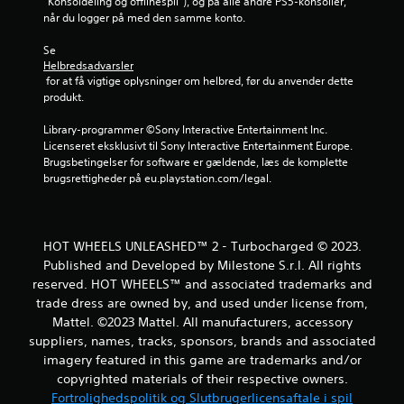
u
“Konsoldeling og offlinespil”), og på alle andre PS5-konsoller, 
når du logger på med den samme konto.
d
Se 
a
Helbredsadvarsler
 for at få vigtige oplysninger om helbred, før du anvender dette 
f
produkt.
f
Library-programmer ©Sony Interactive Entertainment Inc. 
Licenseret eksklusivt til Sony Interactive Entertainment Europe. 
Brugsbetingelser for software er gældende, læs de komplette 
e
brugsrettigheder på eu.playstation.com/legal.
m
s
HOT WHEELS UNLEASHED™ 2 - Turbocharged © 2023.
t
Published and Developed by Milestone S.r.l. All rights
reserved. HOT WHEELS™ and associated trademarks and
j
trade dress are owned by, and used under license from,
Mattel. ©2023 Mattel. All manufacturers, accessory
e
suppliers, names, tracks, sponsors, brands and associated
imagery featured in this game are trademarks and/or
r
copyrighted materials of their respective owners.
n
Fortrolighedspolitik og Slutbrugerlicensaftale i spil