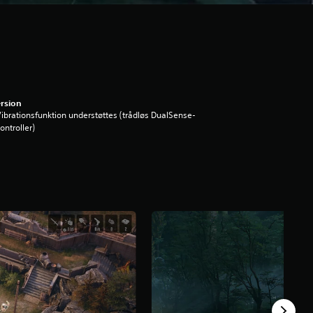
rsion
ibrationsfunktion understøttes (trådløs DualSense-
ontroller)