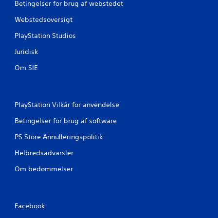
Betingelser for brug af webstedet
r
Webstedsoversigt
i
PlayStation Studios
n
Juridisk
g
Om SIE
e
r
PlayStation Vilkår for anvendelse
Betingelser for brug af software
PS Store Annulleringspolitik
Helbredsadvarsler
Om bedømmelser
Facebook