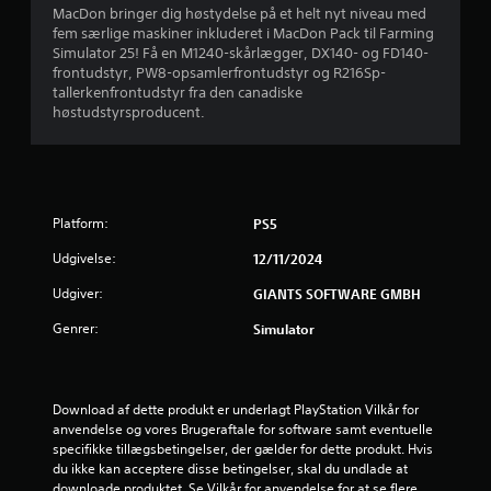
MacDon bringer dig høstydelse på et helt nyt niveau med
0
fem særlige maskiner inkluderet i MacDon Pack til Farming
Simulator 25! Få en M1240-skårlægger, DX140- og FD140-
7
frontudstyr, PW8-opsamlerfrontudstyr og R216Sp-
tallerkenfrontudstyr fra den canadiske
s
høstudstyrsproducent.
t
j
Platform:
PS5
e
Udgivelse:
12/11/2024
r
Udgiver:
GIANTS SOFTWARE GMBH
n
Genrer:
Simulator
e
r
Download af dette produkt er underlagt PlayStation Vilkår for 
anvendelse og vores Brugeraftale for software samt eventuelle 
u
specifikke tillægsbetingelser, der gælder for dette produkt. Hvis 
du ikke kan acceptere disse betingelser, skal du undlade at 
d
downloade produktet. Se Vilkår for anvendelse for at se flere 