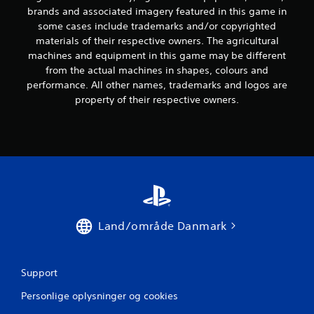
r
brands and associated imagery featured in this game in
some cases include trademarks and/or copyrighted
f
materials of their respective owners. The agricultural
machines and equipment in this game may be different
r
from the actual machines in shapes, colours and
performance. All other names, trademarks and logos are
a
property of their respective owners.
6
3
6
v
u
Land/område Danmark
r
d
Support
Personlige oplysninger og cookies
e