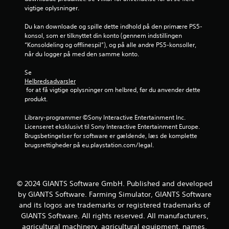
vigtige oplysninger.
a
Du kan downloade og spille dette indhold på den primære PS5-
f
konsol, som er tilknyttet din konto (gennem indstillingen 
“Konsoldeling og offlinespil”), og på alle andre PS5-konsoller, 
f
når du logger på med den samme konto.
e
Se 
Helbredsadvarsler
m
 for at få vigtige oplysninger om helbred, før du anvender dette 
produkt.
s
Library-programmer ©Sony Interactive Entertainment Inc. 
t
Licenseret eksklusivt til Sony Interactive Entertainment Europe. 
Brugsbetingelser for software er gældende, læs de komplette 
j
brugsrettigheder på eu.playstation.com/legal.
e
r
© 2024 GIANTS Software GmbH. Published and developed
by GIANTS Software. Farming Simulator, GIANTS Software
n
and its logos are trademarks or registered trademarks of
GIANTS Software. All rights reserved. All manufacturers,
e
agricultural machinery, agricultural equipment, names,