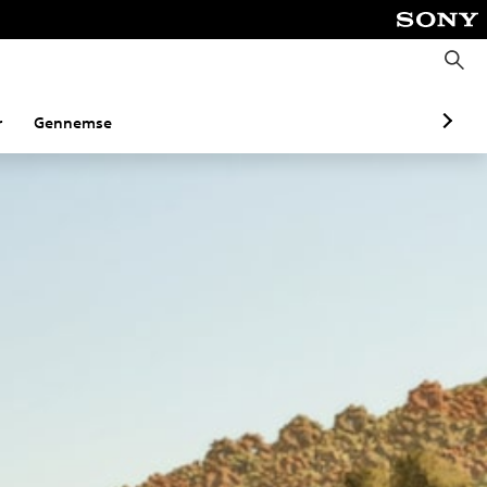
S
ø
g
r
Gennemse