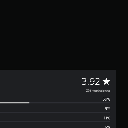
G
3.92
e
263 vurderinger
59%
n
9%
n
11%
5%