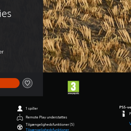
ies 
er
PS5-ve
1 spiller
P
Remote Play understøttes
V
Tilgængelighedsfunktioner (5)
Tilgængelighedsfunktioner