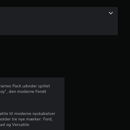
r
d
e
r
i
n
g
airies Pack udvider spillet
e
Roy”, den moderne Fendt
r
3
atile til moderne nyskabelser
holder tre nye mærker: Ford,
.
ad og Versatile.