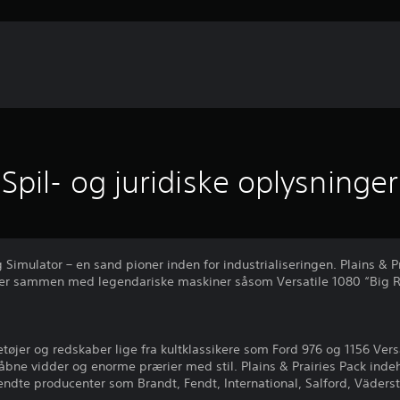
Spil- og juridiske oplysninger
Simulator – en sand pioner inden for industrialiseringen. Plains & Pr
orer sammen med legendariske maskiner såsom Versatile 1080 “Big 
øjer og redskaber lige fra kultklassikere som Ford 976 og 1156 Vers
åbne vidder og enorme prærier med stil. Plains & Prairies Pack inde
ndte producenter som Brandt, Fendt, International, Salford, Väderst