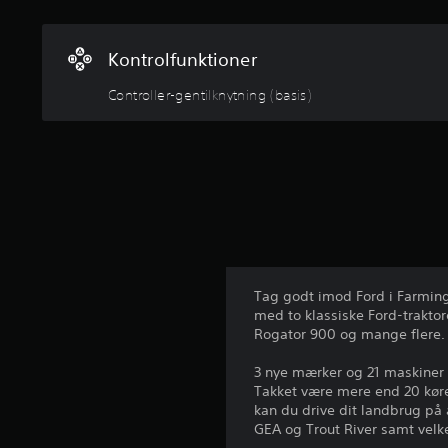
r
r
e
i
h
n
Kontrolfunktioner
i
g
s
e
Controller-gentilknytning (basis)
t
r
o
r
i
e
d
e
v
i
g
t
Tag godt imod Ford i Farming 
i
med to klassiske Ford-trakt
g
Rogator 900 og mange flere.
s
t
3 nye mærker og 21 maskiner
e
Takket være mere end 20 køret
f
kan du drive dit landbrug på 
i
GEA og Trout River samt velke
g