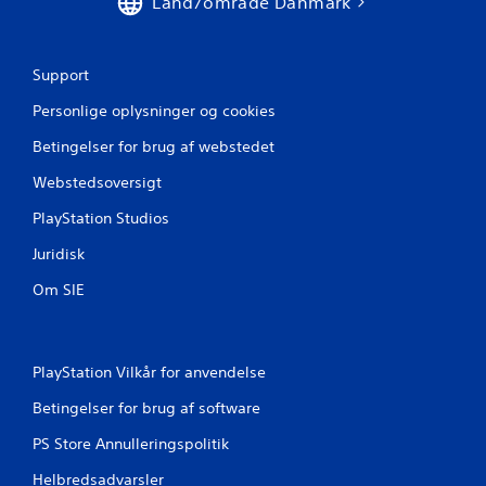
Land/område Danmark
j
e
Support
r
Personlige oplysninger og cookies
Betingelser for brug af webstedet
n
Webstedsoversigt
e
PlayStation Studios
r
Juridisk
f
Om SIE
r
a
PlayStation Vilkår for anvendelse
2
Betingelser for brug af software
v
PS Store Annulleringspolitik
u
Helbredsadvarsler