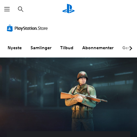
S
ø
g
Nyeste
Samlinger
Tilbud
Abonnementer
Genne