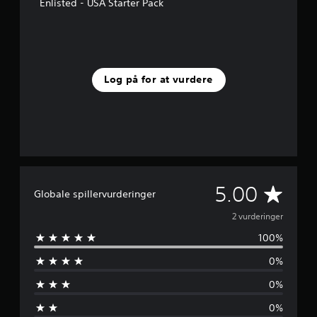
n
Enlisted - USA Starter Pack
e
r
f
r
a
2
Log på for at vurdere
v
u
r
d
e
r
i
n
G
5.00
g
Globale spillervurderinger
e
e
2 vurderinger
r
100%
n
0%
n
0%
e
0%