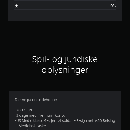
m
0%
s
n
i
t
l
Spil- og juridiske
i
oplysninger
g
v
u
Denne pakke indeholder:
r
-300 Guld
-3 dage med Premium-konto
d
-US Medic klasse 4-stjernet soldat + 3-stjernet M50 Reising
-1 Medicinsk taske