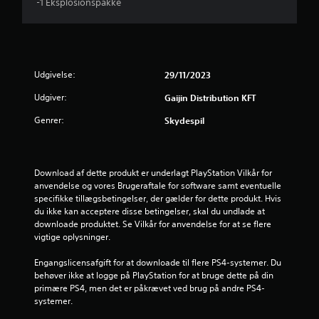
e
-1 Eksplosionspakke
r
i
Udgivelse:
29/11/2023
n
Udgiver:
Gaijin Distribution KFT
g
Genrer:
Skydespil
e
r
Download af dette produkt er underlagt PlayStation Vilkår for 
5
anvendelse og vores Brugeraftale for software samt eventuelle 
specifikke tillægsbetingelser, der gælder for dette produkt. Hvis 
s
du ikke kan acceptere disse betingelser, skal du undlade at 
downloade produktet. Se Vilkår for anvendelse for at se flere 
t
vigtige oplysninger.
j
Engangslicensafgift for at downloade til flere PS4-systemer. Du 
behøver ikke at logge på PlayStation for at bruge dette på din 
e
primære PS4, men det er påkrævet ved brug på andre PS4-
systemer.