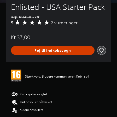
Enlisted - USA Starter Pack
Gaijin Distribution KFT
5
2 vurderinger
G
e
n
Kr 37,00
n
e
m
Føj til indkøbsvogn
s
n
i
t
l
i
Stærk vold, Brugere kommunikerer, Køb i spil
g
v
u
r
Køb i spil er valgfrit
d
Onlinespil er påkrævet
e
r
50 onlinespillere
i
n