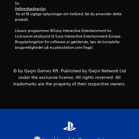
r
Se 
Helbredsadvarsler
n
 for at få vigtige oplysninger om helbred, før du anvender dette 
produkt.
e
Library-programmer ©Sony Interactive Entertainment Inc. 
r
Licenseret eksklusivt til Sony Interactive Entertainment Europe. 
Brugsbetingelser for software er gældende, læs de komplette 
u
brugsrettigheder på eu.playstation.com/legal.
d
a
© by Gaijin Games Kft. Published by Gaijin Network Ltd
under the exclusive license. All rights reserved. All
f
trademarks are the property of their respective owners.
f
e
m
s
t