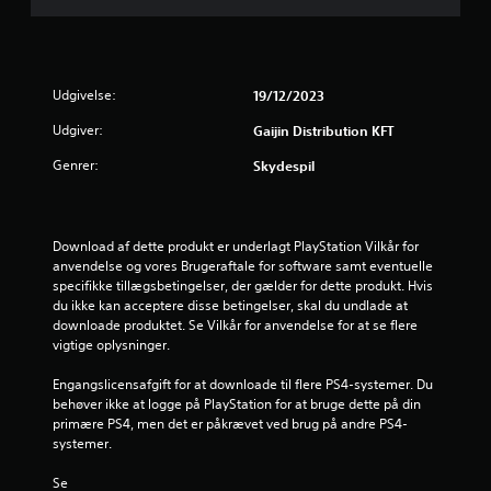
e
r
i
Udgivelse:
19/12/2023
n
Udgiver:
Gaijin Distribution KFT
g
Genrer:
Skydespil
e
r
Download af dette produkt er underlagt PlayStation Vilkår for 
anvendelse og vores Brugeraftale for software samt eventuelle 
4
specifikke tillægsbetingelser, der gælder for dette produkt. Hvis 
du ikke kan acceptere disse betingelser, skal du undlade at 
.
downloade produktet. Se Vilkår for anvendelse for at se flere 
vigtige oplysninger.
8
Engangslicensafgift for at downloade til flere PS4-systemer. Du 
8
behøver ikke at logge på PlayStation for at bruge dette på din 
primære PS4, men det er påkrævet ved brug på andre PS4-
s
systemer.
Se 