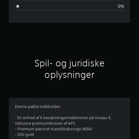
m
0%
s
n
i
t
l
Spil- og juridiske
i
oplysninger
g
v
u
Denne pakke indeholder:
r
- En enhed af 6 besætningsmedlemmer på niveau 4,
inklusive premiumføreren af APC
d
- Premium pansret mandskabsvogn M3A1
- 200 guld