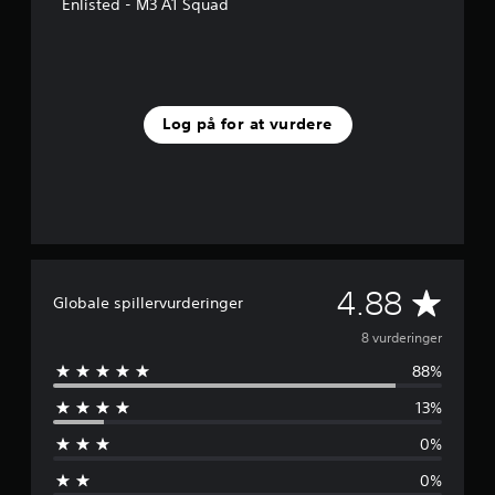
j
Enlisted - M3 A1 Squad
e
r
n
e
r
f
Log på for at vurdere
r
a
8
v
u
r
d
e
G
4.88
r
Globale spillervurderinger
i
e
8 vurderinger
n
g
88%
n
e
r
13%
n
0%
e
0%