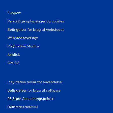
m
Support
s
Personlige oplysninger og cookies
t
Betingelser for brug af webstedet
j
Webstedsoversigt
e
PlayStation Studios
r
Juridisk
n
Om SIE
e
r
PlayStation Vilkår for anvendelse
Betingelser for brug af software
f
PS Store Annulleringspolitik
r
Helbredsadvarsler
a