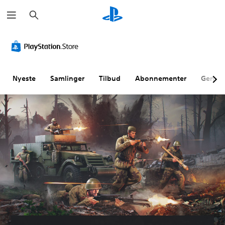
S
ø
g
Nyeste
Samlinger
Tilbud
Abonnementer
Genne