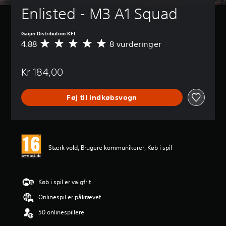
Enlisted - M3 A1 Squad
Gaijin Distribution KFT
4.88
8 vurderinger
G
e
n
Kr 184,00
n
e
m
Føj til indkøbsvogn
s
n
i
t
l
i
Stærk vold, Brugere kommunikerer, Køb i spil
g
v
u
r
Køb i spil er valgfrit
d
Onlinespil er påkrævet
e
r
50 onlinespillere
i
n