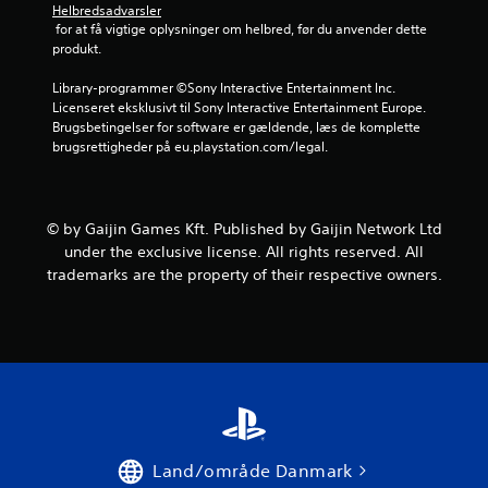
t
Helbredsadvarsler
 for at få vigtige oplysninger om helbred, før du anvender dette 
j
produkt.
e
Library-programmer ©Sony Interactive Entertainment Inc. 
Licenseret eksklusivt til Sony Interactive Entertainment Europe. 
r
Brugsbetingelser for software er gældende, læs de komplette 
brugsrettigheder på eu.playstation.com/legal.
n
e
© by Gaijin Games Kft. Published by Gaijin Network Ltd
r
under the exclusive license. All rights reserved. All
trademarks are the property of their respective owners.
u
d
a
f
f
Land/område Danmark
e