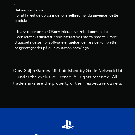
Se 
r
Helbredsadvarsler
 for at få vigtige oplysninger om helbred, før du anvender dette 
n
produkt.
e
Library-programmer ©Sony Interactive Entertainment Inc. 
Licenseret eksklusivt til Sony Interactive Entertainment Europe. 
r
Brugsbetingelser for software er gældende, læs de komplette 
brugsrettigheder på eu.playstation.com/legal.
u
d
© by Gaijin Games Kft. Published by Gaijin Network Ltd
a
under the exclusive license. All rights reserved. All
trademarks are the property of their respective owners.
f
f
e
m
s