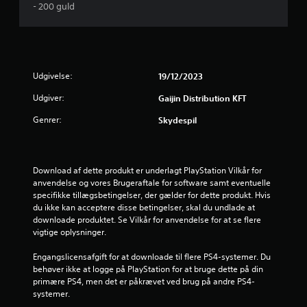
- 200 guld
e
r
i
Udgivelse:
19/12/2023
n
Udgiver:
Gaijin Distribution KFT
g
Genrer:
Skydespil
e
r
Download af dette produkt er underlagt PlayStation Vilkår for 
anvendelse og vores Brugeraftale for software samt eventuelle 
5
specifikke tillægsbetingelser, der gælder for dette produkt. Hvis 
du ikke kan acceptere disse betingelser, skal du undlade at 
s
downloade produktet. Se Vilkår for anvendelse for at se flere 
vigtige oplysninger.
t
Engangslicensafgift for at downloade til flere PS4-systemer. Du 
j
behøver ikke at logge på PlayStation for at bruge dette på din 
primære PS4, men det er påkrævet ved brug på andre PS4-
e
systemer.