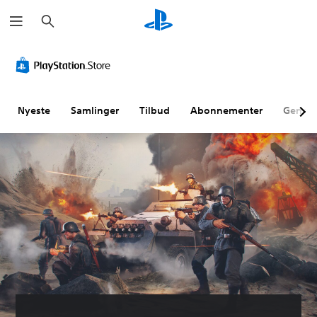
S
ø
g
Nyeste
Samlinger
Tilbud
Abonnementer
Genne