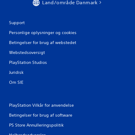
Land/område Danmark
t
j
Support
e
Personlige oplysninger og cookies
r
Betingelser for brug af webstedet
n
Webstedsoversigt
e
PlayStation Studios
r
Juridisk
f
Om SIE
r
a
PlayStation Vilkår for anvendelse
Betingelser for brug af software
1
PS Store Annulleringspolitik
8
Helbredsadvarsler