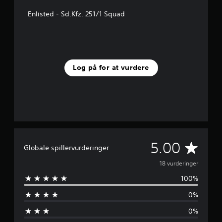
r
n
Enlisted - Sd.Kfz. 251/1 Squad
e
r
f
r
a
1
Log på for at vurdere
8
v
u
r
d
e
r
i
G
5.00
n
Globale spillervurderinger
g
e
18 vurderinger
e
r
100%
n
0%
n
0%
e