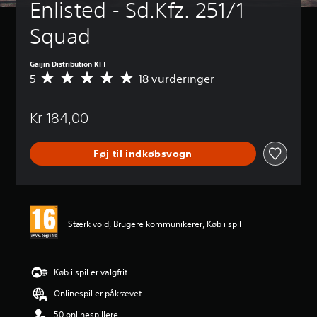
Enlisted - Sd.Kfz. 251/1 
Squad
Gaijin Distribution KFT
5
18 vurderinger
G
e
n
Kr 184,00
n
e
m
Føj til indkøbsvogn
s
n
i
t
l
i
Stærk vold, Brugere kommunikerer, Køb i spil
g
v
u
r
Køb i spil er valgfrit
d
Onlinespil er påkrævet
e
r
50 onlinespillere