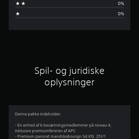
0%
m
0%
s
n
i
t
l
Spil- og juridiske
i
oplysninger
g
v
u
Denne pakke indeholder:
r
- En enhed af 6 besætningsmedlemmer på niveau 4,
inklusive premiumføreren af APC
d
- Premium pansret mandskabsvogn Sd.Kfz. 251/1