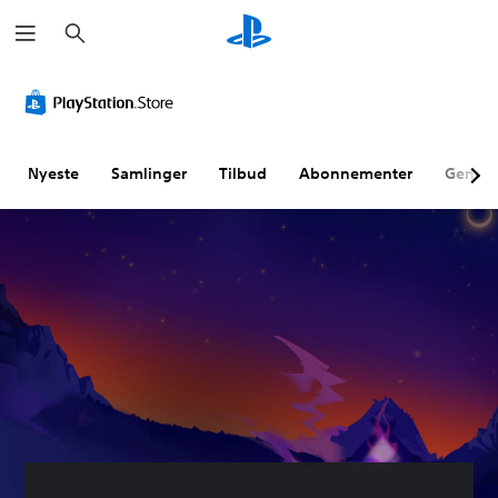
S
ø
g
Nyeste
Samlinger
Tilbud
Abonnementer
Genne