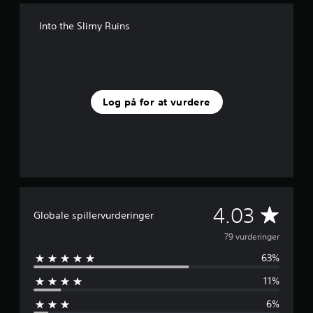
Into the Slimy Ruins
Log på for at vurdere
G
4.03
Globale spillervurderinger
e
79 vurderinger
63%
n
11%
n
6%