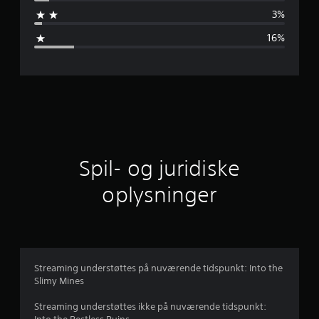
e
3%
m
16%
s
n
i
t
l
Spil- og juridiske
i
oplysninger
g
v
u
Streaming understøttes på nuværende tidspunkt: Into the
Slimy Mines
r
Streaming understøttes ikke på nuværende tidspunkt: