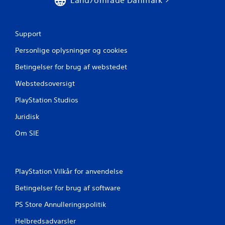
Land/område Danmark
a
7
Support
9
Personlige oplysninger og cookies
v
Betingelser for brug af webstedet
Webstedsoversigt
u
PlayStation Studios
r
Juridisk
d
Om SIE
e
r
PlayStation Vilkår for anvendelse
i
Betingelser for brug af software
n
PS Store Annulleringspolitik
g
Helbredsadvarsler