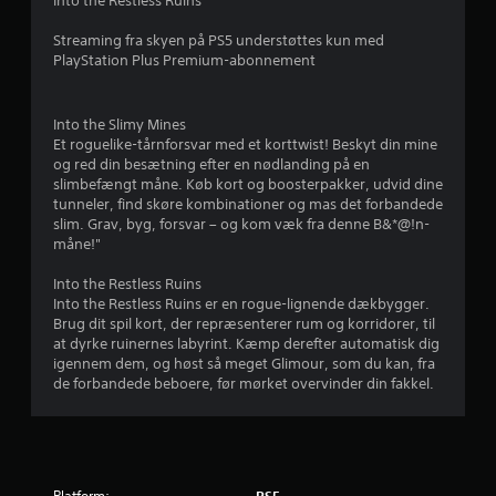
d
Into the Restless Ruins
e
Streaming fra skyen på PS5 understøttes kun med
PlayStation Plus Premium-abonnement
r
i
Into the Slimy Mines
Et roguelike-tårnforsvar med et korttwist! Beskyt din mine
n
og red din besætning efter en nødlanding på en
slimbefængt måne. Køb kort og boosterpakker, udvid dine
g
tunneler, find skøre kombinationer og mas det forbandede
slim. Grav, byg, forsvar – og kom væk fra denne B&*@!n-
e
måne!"
r
Into the Restless Ruins
Into the Restless Ruins er en rogue-lignende dækbygger.
4
Brug dit spil kort, der repræsenterer rum og korridorer, til
at dyrke ruinernes labyrint. Kæmp derefter automatisk dig
.
igennem dem, og høst så meget Glimour, som du kan, fra
de forbandede beboere, før mørket overvinder din fakkel.
0
3
s
Platform: