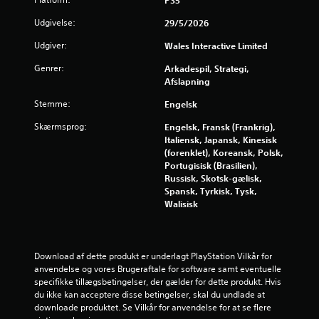
PS5
t
Udgivelse:
29/5/2026
j
Udgiver:
Wales Interactive Limited
Genrer:
Arkadespil, Strategi,
e
Afslapning
r
Stemme:
Engelsk
n
Skærmsprog:
Engelsk, Fransk (Frankrig),
Italiensk, Japansk, Kinesisk
e
(forenklet), Koreansk, Polsk,
Portugisisk (Brasilien),
r
Russisk, Skotsk-gælisk,
Spansk, Tyrkisk, Tysk,
u
Walisisk
d
a
Download af dette produkt er underlagt PlayStation Vilkår for 
anvendelse og vores Brugeraftale for software samt eventuelle 
specifikke tillægsbetingelser, der gælder for dette produkt. Hvis 
f
du ikke kan acceptere disse betingelser, skal du undlade at 
downloade produktet. Se Vilkår for anvendelse for at se flere 
f