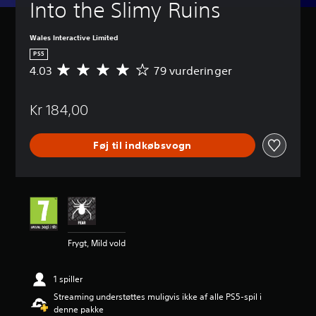
Into the Slimy Ruins
Wales Interactive Limited
PS5
4.03
79 vurderinger
G
e
n
Kr 184,00
n
e
m
Føj til indkøbsvogn
s
n
i
t
l
i
g
v
Frygt, Mild vold
u
r
d
1 spiller
e
Streaming understøttes muligvis ikke af alle PS5-spil i
r
denne pakke
i