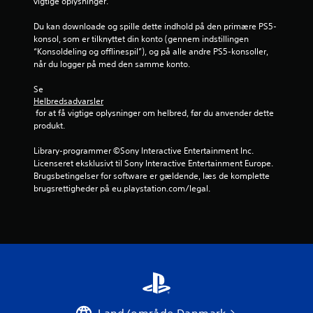
vigtige oplysninger.
e
Du kan downloade og spille dette indhold på den primære PS5-
konsol, som er tilknyttet din konto (gennem indstillingen 
m
“Konsoldeling og offlinespil”), og på alle andre PS5-konsoller, 
når du logger på med den samme konto.
s
Se 
t
Helbredsadvarsler
 for at få vigtige oplysninger om helbred, før du anvender dette 
j
produkt.
e
Library-programmer ©Sony Interactive Entertainment Inc. 
Licenseret eksklusivt til Sony Interactive Entertainment Europe. 
r
Brugsbetingelser for software er gældende, læs de komplette 
brugsrettigheder på eu.playstation.com/legal.
n
e
r
f
r