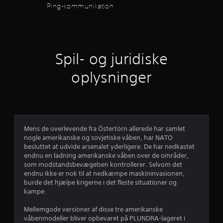
l
n
r
Ping-kommunikation
(
n
k
e
D
b
o
u
u
e
a
m
k
n
s
f
a
d
r
i
n
o
e
Spil- og juridiske
s
n
r
u
r
)
å
t
oplysninger
t
r
D
d
(
e
s
e
b
k
o
r
a
a
s
m
g
s
t
h
i
f
i
e
e
v
Mens de overlevende fra Östertörn allerede har samlet
s
l
e
r
f
nogle amerikanske og sovjetiske våben, har NATO
s
)
s
U
besluttet at udvide arsenalet yderligere. De har nedkastet
t
n
D
e
n
endnu en ladning amerikanske våben over de områder,
g
o
u
d
som modstandsbevægelsen kontrollerer. Selvom det
e
g
k
e
m
endnu ikke er nok til at nedkæmpe maskininvasionen,
n
l
a
r
burde det hjælpe krigerne i det fleste situationer og
n
e
n
t
kampe.
s
e
m
s
e
m
u
p
k
Mellemgode versioner af disse tre amerikanske
t
g
l
i
s
våbenmodeller bliver opbevaret på PLUNDRA-lageret i
å
i