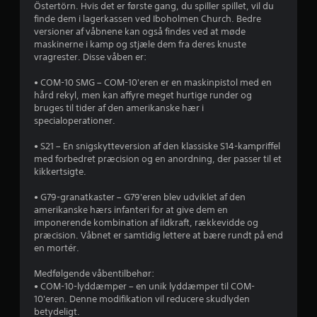
l
t
Östertörn. Hvis det er første gang, du spiller spillet, vil du
j
s
g
l
e
finde dem i lagerkassen ved Iboholmen Church. Bedre
p
h
e
r
versioner af våbnene kan også findes ved at møde
e
i
e
u
p
maskinerne i kamp og stjæle dem fra deres knuste
l
d
d
r
vragrester. Disse våben er:
r
l
e
e
æ
e
r
n
s
• COM-10 SMG – COM-10'eren er en maskinpistol med en
n
t
f
k
e
hård rekyl, men kan affyre meget hurtige runder og
s
o
a
n
bruges til tider af den amerikanske hær i
e
k
r
m
t
specialoperationer.
o
p
e
e
n
r
i
r
r
• S21 – En snigskytteversion af den klassiske S14-kampriffel
t
n
a
e
med forbedret præcision og en anordning, der passer til et
r
f
d
b
s
kikkertsigte.
o
e
e
p
l
n
r
v
å
• G79-granatkaster – G79'eren blev udviklet af den
f
f
æ
e
amerikanske hærs infanteri for at give dem en
u
ø
a
g
n
imponerende kombination af ildkraft, rækkevidde og
n
l
e
m
præcision. Våbnet er samtidig lettere at bære rundt på end
k
s
7
l
å
en mortér.
t
o
s
d
i
m
8
e
e
Medfølgende våbentilbehør:
o
h
r
,
• COM-10-lyddæmper – en unik lyddæmper til COM-
n
e
v
o
s
10'eren. Denne modifikation vil reducere skudlyden
e
d
g
å
betydeligt.
r