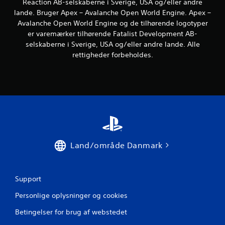
Reaction AB-selskaberne i Sverige, USA og/eller andre
f
s
e
lande. Bruger Apex – Avalanche Open World Engine. Apex –
b
k
p
Avalanche Open World Engine og de tilhørende logotyper
r
r
i
i
er varemærker tilhørende Fatalist Development AB-
y
n
f
selskaberne i Sverige, USA og/eller andre lande. Alle
d
d
t
e
e
rettigheder forbeholdes.
s
.
s
t
p
ø
i
K
r
l
r
a
l
e
n
l
e
s
s
t
p
e
m
i
,
Land/område Danmark
i
l
s
d
l
å
l
e
d
e
s
e
Support
r
b
u
t
Personlige oplysninger og cookies
l
d
i
i
e
Betingelser for brug af webstedet
v
d
n
e