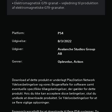
a
k
r
• Elektromagnetisk G79-granat – vejledning til produktion
i
f
u
e
af elektromagnetiske G79-granater.
n
p
n
u
g
i
n
n
n
e
D
d
m
u
d
e
e
k
(
r
Platform:
PS4
d
a
b
t
f
n
a
Udgivelse:
8/3/2022
e
ø
n
s
r
å
k
Udgiver:
Avalanche Studios Group
i
e
r
s
AB
s
v
s
t
)
i
o
Genrer:
Oplevelse, Action
e
s
m
D
r
u
h
e
U
e
e
r
n
l
l
g
Download af dette produkt er underlagt PlayStation Network 
d
t
s
i
Ydelsesbetingelser og vores Brugeraftale for software samt 
e
u
t
v
eventuelle specifikke tillægsbetingelser, der gælder for dette 
r
b
g
e
produkt. Hvis du ikke kan acceptere disse betingelser, skal du 
t
e
e
s
undlade at downloade produktet. Se Ydelsesbetingelser for at 
e
h
n
n
se flere vigtige oplysninger.
k
a
n
o
s
g
e
g
Engangslicensafgift for at downloade til flere PS4-systemer. Du 