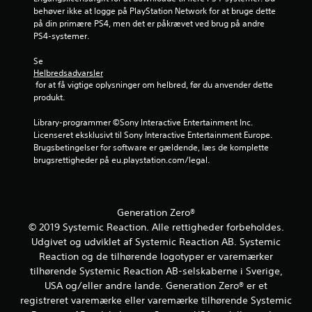
t
.
m
l
behøver ikke at logge på PlayStation Network for at bruge dette 
e
g
e
på din primære PS4, men det er påkrævet ved brug på andre 
r
å
m
PS4-systemer.
p
s
u
r
p
l
Se 
æ
i
Helbredsadvarsler
i
s
l
 for at få vigtige oplysninger om helbred, før du anvender dette 
g
e
l
produkt.
h
n
e
e
t
t
Library-programmer ©Sony Interactive Entertainment Inc. 
d
e
s
Licenseret eksklusivt til Sony Interactive Entertainment Europe. 
e
r
v
Brugsbetingelser for software er gældende, læs de komplette 
r
e
e
brugsrettigheder på eu.playstation.com/legal.
f
s
j
o
m
l
r
e
e
a
d
d
t
Generation Zero®
e
n
i
© 2019 Systemic Reaction. Alle rettigheder forbeholdes.
n
i
n
Udgivet og udviklet af Systemic Reaction AB. Systemic
s
n
v
Reaction og de tilhørende logotyper er varemærker
t
g
e
ø
tilhørende Systemic Reaction AB-selskaberne i Sverige,
.
r
r
USA og/eller andre lande. Generation Zero® er et
t
r
e
registreret varemærke eller varemærke tilhørende Systemic
A
e
r