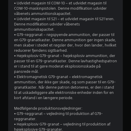
.
u
e
d
• Udvidet magasin til COM-10 – et udvidet magasin til
.
f
e
COM-10-maskinpistolen. Denne modifikation udvider
f
r
b
våbenets ammunitionskapacitet.
J
e
l
P
• Udvidet magasin til S21 – et udvidet magasin til S21'eren.
u
k
d
i
Denne modifikation udvider våbenets
å
s
t
v
ammunitionskapacitet.
m
t
e
e
e
• G79-røggranat – røgspyende ammunition, der passer til
i
e
r
r
en G79-granatkaster. Denne ammunition gør ingen skade,
n
r
u
n
men skaber i stedet et røgslør der, hvor den lander, hvilket
r
d
b
n
e
reducerer fjendens sigtbarhed.
e
d
a
m
• Højeksplosiv G79-granat – højeksplosiv ammunition, der
i
l
e
m
r
passer til en G79-granatkaster. Denne lavhastighedspatron
r
s
e
er i stand til at gøre moderat eksplosionsskade på
i
n
g
a
e
pansrede mål.
n
a
t
• Elektromagnetisk G79-granat – elektromagnetisk
r
g
v
m
l
ammunition, der ikke gør skade, og som passer til en G79-
o
e
e
æ
granatkaster. Når denne patron detoneres, er den i stand
e
m
r
p
s
til at uskadeliggøre alle elektroniske enheder inden for en
v
t
l
e
kort afstand i en længere periode.
r
e
e
a
.
j
y
r
Medfølgende produktionsvejledninger:
l
,
i
• G79-røggranat – vejledning til produktion af G79-
S
s
e
røggranater.
n
t
o
d
• Højeksplosiv G79-granat – vejledning til produktion af
g
o
m
højeksplosive G79-granater.
n