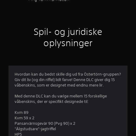
e
l
n
r
(
k
e
D
b
r
o
u
u
a
m
k
n
s
u
f
a
d
i
Spil- og juridiske
n
o
e
d
s
n
r
r
oplysninger
)
å
t
t
a
r
D
(
e
s
e
b
f
k
o
r
a
s
m
g
f
s
t
h
i
i
Hvordan kan du bedst skille dig ud fra Östertörn-gruppen?
e
e
v
e
Giv dit liv (og din riffel) lidt farve! Denne DLC giver dig 15
s
l
e
r
våbenskins, som er designet med endnu mere lir.
s
)
s
U
m
t
n
D
n
Med denne DLC kan du vælge mellem 15 forskellige
g
o
u
d
s
våbenskins, der er specifikt designede til:
e
g
k
e
n
l
a
r
Kvm 89
t
n
e
n
t
Kvm 59 x 2
e
m
s
e
Pansarvärnsgevär 90 (Pvg 90) x 2
j
m
u
p
k
"Älgstudsare"-jagtriffel
g
l
i
s
HP5
å
i