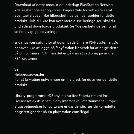
r
.
e
d
Download af dette produkt er underlagt PlayStation Network 
.
f
e
d
Ydelsesbetingelser og vores Brugeraftale for software samt 
f
b
J
eventuelle specifikke tillægsbetingelser, der gælder for dette 
e
l
P
e
u
produkt. Hvis du ikke kan acceptere disse betingelser, skal du 
k
i
å
undlade at downloade produktet. Se Ydelsesbetingelser for at 
s
t
v
r
m
se flere vigtige oplysninger.
t
e
e
i
e
r
r
i
Engangslicensafgift for at downloade til flere PS4-systemer. Du 
n
r
u
n
behøver ikke at logge på PlayStation Network for at bruge dette 
d
b
n
e
på din primære PS4, men det er påkrævet ved brug på andre 
n
e
d
a
m
PS4-systemer.
l
e
m
r
g
r
s
e
i
Se 
g
a
e
n
Helbredsadvarsler
e
a
t
r
 for at få vigtige oplysninger om helbred, før du anvender dette 
v
m
l
produkt.
o
e
r
e
æ
m
r
p
s
Library-programmer ©Sony Interactive Entertainment Inc. 
v
t
l
e
Licenseret eksklusivt til Sony Interactive Entertainment Europe. 
e
e
a
.
Brugsbetingelser for software er gældende, læs de komplette 
j
y
r
brugsrettigheder på eu.playstation.com/legal.
l
,
i
S
s
e
n
t
o
d
g
o
m
n