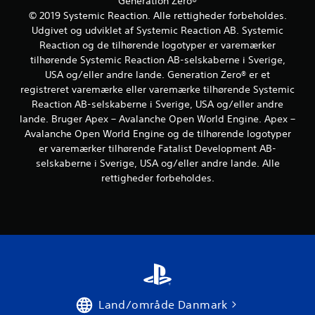
a
Generation Zero®
k
r
i
f
© 2019 Systemic Reaction. Alle rettigheder forbeholdes.
u
e
n
p
Udgivet og udviklet af Systemic Reaction AB. Systemic
n
u
g
i
n
Reaction og de tilhørende logotyper er varemærker
n
n
e
D
tilhørende Systemic Reaction AB-selskaberne i Sverige,
d
m
u
d
USA og/eller andre lande. Generation Zero® er et
e
e
k
(
registreret varemærke eller varemærke tilhørende Systemic
r
d
a
b
Reaction AB-selskaberne i Sverige, USA og/eller andre
t
f
n
a
lande. Bruger Apex – Avalanche Open World Engine. Apex –
e
ø
n
s
r
å
Avalanche Open World Engine og de tilhørende logotyper
k
i
e
r
s
er varemærker tilhørende Fatalist Development AB-
s
v
s
t
selskaberne i Sverige, USA og/eller andre lande. Alle
)
i
o
e
rettigheder forbeholdes.
s
m
D
r
u
h
e
U
e
e
r
n
l
l
g
d
t
s
i
e
u
t
v
r
b
g
e
t
e
e
s
e
h
n
n
k
a
n
o
Land/område Danmark
s
g
e
g