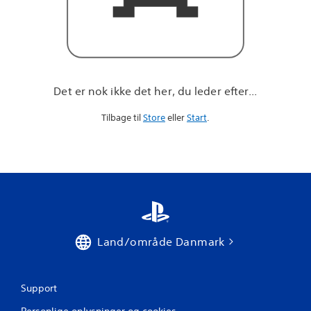
r
e
f
t
e
r
.
Det er nok ikke det her, du leder efter...
.
.
Tilbage til
Store
eller
Start
.
Land/område Danmark
Support
Personlige oplysninger og cookies