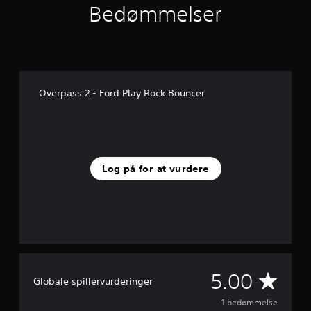
Bedømmelser
u
d
a
f
f
e
m
Overpass 2 - Ford Play Rock Bouncer
s
t
j
e
r
n
Log på for at vurdere
e
r
f
r
a
1
v
u
r
G
5.00
Globale spillervurderinger
d
e
e
1 bedømmelse
r