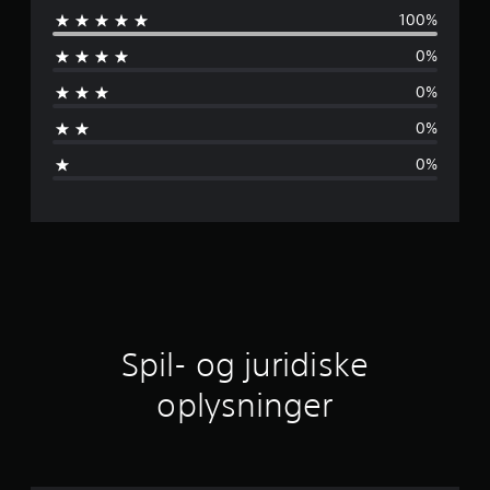
i
100%
n
n
0%
g
n
e
0%
r
e
0%
m
0%
s
n
i
t
l
Spil- og juridiske
i
oplysninger
g
v