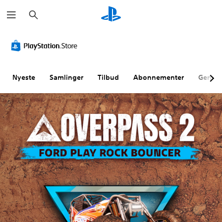
S
ø
g
Nyeste
Samlinger
Tilbud
Abonnementer
Genne