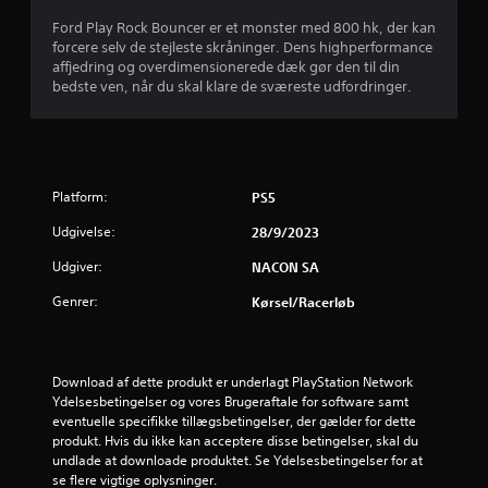
u
Ford Play Rock Bouncer er et monster med 800 hk, der kan
forcere selv de stejleste skråninger. Dens highperformance
r
affjedring og overdimensionerede dæk gør den til din
bedste ven, når du skal klare de sværeste udfordringer.
d
e
r
Platform:
PS5
i
Udgivelse:
28/9/2023
n
Udgiver:
NACON SA
g
Genrer:
Kørsel/racerløb
e
r
Download af dette produkt er underlagt PlayStation Network 
Ydelsesbetingelser og vores Brugeraftale for software samt 
1
eventuelle specifikke tillægsbetingelser, der gælder for dette 
produkt. Hvis du ikke kan acceptere disse betingelser, skal du 
undlade at downloade produktet. Se Ydelsesbetingelser for at 
s
se flere vigtige oplysninger.