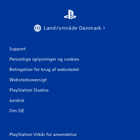
m
s
t
Land/område Danmark
j
Support
e
Personlige oplysninger og cookies
r
Betingelser for brug af webstedet
n
Webstedsoversigt
e
PlayStation Studios
r
Juridisk
f
Om SIE
r
a
PlayStation Vilkår for anvendelse