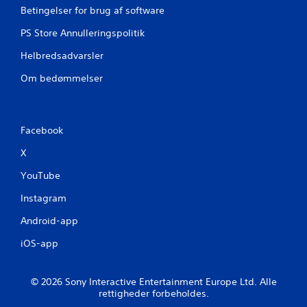
1
Betingelser for brug af software
v
PS Store Annulleringspolitik
u
Helbredsadvarsler
Om bedømmelser
r
d
e
Facebook
X
r
YouTube
i
Instagram
n
Android-app
g
iOS-app
e
© 2026 Sony Interactive Entertainment Europe Ltd. Alle
r
rettigheder forbeholdes.