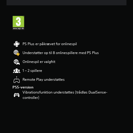
i
t
l
i
g
v
u
r
PS Plus er påkrævet for onlinespil
d
e
Understøtter op til 8 onlinespillere med PS Plus
r
Onlinespil er valgfrit
i
n
1 – 2 spillere
g
e
Remote Play understøttes
r
PS5-version
5
Vibrationsfunktion understøttes (trådløs DualSense-
s
controller)
t
j
e
r
n
e
r