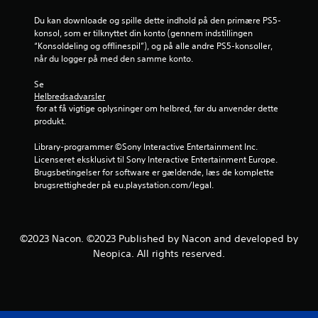
t
Du kan downloade og spille dette indhold på den primære PS5-
konsol, som er tilknyttet din konto (gennem indstillingen 
j
“Konsoldeling og offlinespil”), og på alle andre PS5-konsoller, 
når du logger på med den samme konto.
e
Se 
r
Helbredsadvarsler
 for at få vigtige oplysninger om helbred, før du anvender dette 
n
produkt.
e
Library-programmer ©Sony Interactive Entertainment Inc. 
Licenseret eksklusivt til Sony Interactive Entertainment Europe. 
u
Brugsbetingelser for software er gældende, læs de komplette 
brugsrettigheder på eu.playstation.com/legal.
d
a
©2023 Nacon. ©2023 Published by Nacon and developed by
f
Neopica. All rights reserved.
f
e