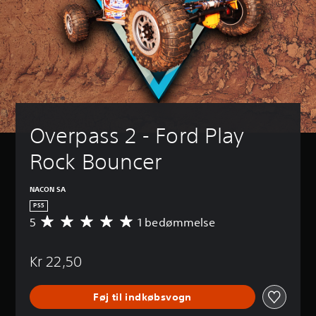
Overpass 2 - Ford Play 
Rock Bouncer
NACON SA
PS5
5
1 bedømmelse
G
e
n
Kr 22,50
n
e
m
Føj til indkøbsvogn
s
n