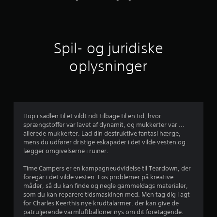
n
e
s
J
i
r
u
n
f
t
s
g
o
t
.
r
Spil- og juridiske
j
e
d
r
e
oplysninger
e
A
b
n
f
p
a
r
b
r
r
r
i
p
n
y
m
i
d
æ
Hop i sadlen til et vildt ridt tilbage til en tid, hvor
e
n
e
r
sprængstoffer var lavet af dynamit, og mukkerter var ...
d
e
s
allerede mukkerter. Lad din destruktive fantasi hærge,
r
f
h
p
mens du udfører dristige eskapader i det vilde vesten og
ø
i
i
lægger omgivelserne i ruiner.
u
l
s
l
t
s
Time Campers er en kampagneudvidelse til Teardown, der
l
d
o
o
foregår i det vilde vesten. Løs problemer på kreative
e
r
m
måder, så du kan finde og negle gammeldags materialer,
a
t
i
som du kan reparere tidsmaskinen med. Men tag dig i agt
h
m
e
for Charles Keerthis nye krudtalarmer, der kan give de
e
f
i
d
patruljerende varmluftballoner nys om dit foretagende.
d