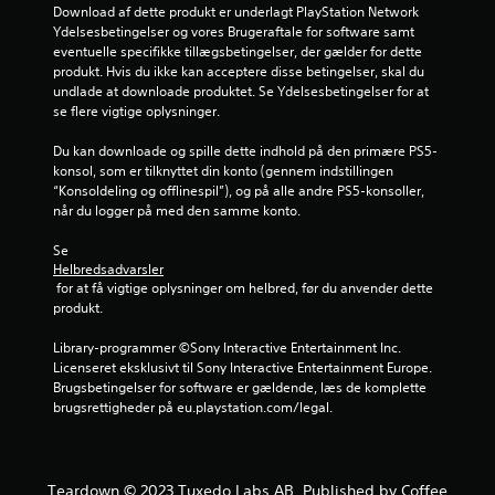
r
Download af dette produkt er underlagt PlayStation Network 
i
g
Ydelsesbetingelser og vores Brugeraftale for software samt 
l
h
eventuelle specifikke tillægsbetingelser, der gælder for dette 
a
l
e
produkt. Hvis du ikke kan acceptere disse betingelser, skal du 
e
d
undlade at downloade produktet. Se Ydelsesbetingelser for at 
t
2
e
se flere vigtige oplysninger.
m
r
i
2
f
Du kan downloade og spille dette indhold på den primære PS5-
d
o
konsol, som er tilknyttet din konto (gennem indstillingen 
l
6
r
“Konsoldeling og offlinespil”), og på alle andre PS5-konsoller, 
e
p
når du logger på med den samme konto.
r
v
i
t
n
Se 
i
u
d
Helbredsadvarsler
d
e
 for at få vigtige oplysninger om helbred, før du anvender dette 
i
r
n
produkt.
g
f
t
ø
d
Library-programmer ©Sony Interactive Entertainment Inc. 
n
l
Licenseret eksklusivt til Sony Interactive Entertainment Europe. 
å
s
e
Brugsbetingelser for software er gældende, læs de komplette 
r
o
brugsrettigheder på eu.playstation.com/legal.
s
m
r
o
h
m
e
i
h
d
e
Teardown © 2023 Tuxedo Labs AB. Published by Coffee