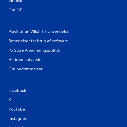
l
Juridisk
v
s
i
Om SIE
e
s
s
n
k
i
o
n
PlayStation Vilkår for anvendelse
n
g
t
(
Betingelser for brug af software
k
r
PS Store Annulleringspolitik
u
o
n
l
Helbredsadvarsler
o
D
f
Om bedømmelser
u
f
k
l
a
i
n
n
s
Facebook
e
p
s
i
X
p
l
i
YouTube
l
l
e
)
Instagram
s
.
p