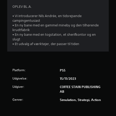
e
d
f
(
v
l
OPLEV BL.A.
b
i
e
e
a
g
• Vi introducerer Nils Andrée, en tidsrejsende
r
t
s
campingentusiast
t
m
i
i
• En ny bane med en gammel mineby og den tilhørende
i
g
s
krudtfabrik
d
s
s
• En ny bane med en togstation, et sherifkontor og en
)
i
t
slugt
D
t
g
e
• Et udvalg af værktøjer, der passer til tiden
e
f
t
r
j
i
D
g
g
u
i
u
e
k
v
r
a
e
Platform:
e
PS5
r
n
s
r
a
Udgivelse:
n
15/11/2023
.
n
f
o
b
Udgiver:
COFFEE STAIN PUBLISHING
g
e
r
AB
l
y
e
r
Genrer:
Simulation, Strategi, Action
d
m
e
u
f
s
l
p
i