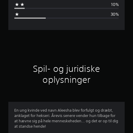
e
10%
m
30%
s
n
i
t
l
Spil- og juridiske
i
oplysninger
g
v
u
En ung kvinde ved navn Aleesha blev forfulgt og dræbt,
anklaget for hekseri. Årevis senere vender hun tilbage for
r
at hævne sig på hele menneskeheden... og det er op til dig
at standse hende!
d