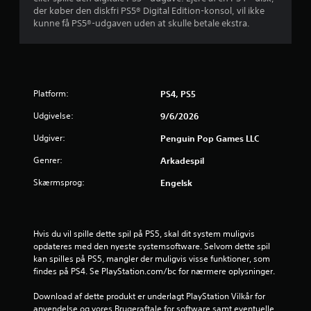
der køber den diskfri PS5® Digital Edition-konsol, vil ikke
r
kunne få PS5®-udgaven uden at skulle betale ekstra.
n
e
r
Platform:
PS4, PS5
Udgivelse:
9/6/2026
u
Udgiver:
Penguin Pop Games LLC
d
Genrer:
Arkadespil
a
Skærmsprog:
Engelsk
f
f
Hvis du vil spille dette spil på PS5, skal dit system muligvis 
e
opdateres med den nyeste systemsoftware. Selvom dette spil 
kan spilles på PS5, mangler der muligvis visse funktioner, som 
findes på PS4. Se PlayStation.com/bc for nærmere oplysninger.
m
Download af dette produkt er underlagt PlayStation Vilkår for 
s
anvendelse og vores Brugeraftale for software samt eventuelle 