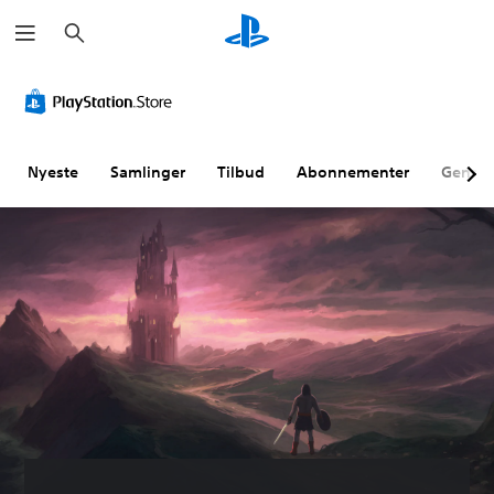
S
ø
g
Nyeste
Samlinger
Tilbud
Abonnementer
Genne