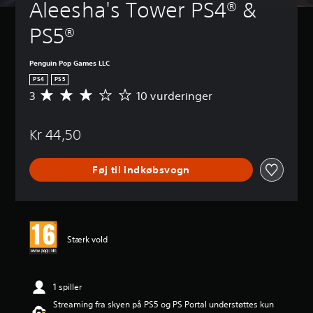
Aleesha's Tower PS4® & 
PS5®
Penguin Pop Games LLC
PS4
PS5
3
10 vurderinger
G
e
n
Kr 44,50
n
e
m
Føj til indkøbsvogn
s
n
i
t
l
i
Stærk vold
g
v
u
r
1 spiller
d
Streaming fra skyen på PS5 og PS Portal understøttes kun
e