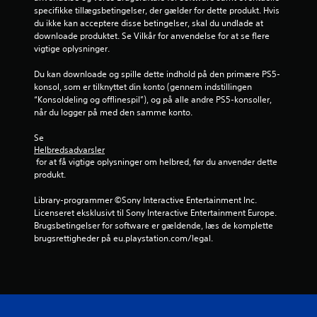
specifikke tillægsbetingelser, der gælder for dette produkt. Hvis 
t
du ikke kan acceptere disse betingelser, skal du undlade at 
downloade produktet. Se Vilkår for anvendelse for at se flere 
j
vigtige oplysninger.
e
Du kan downloade og spille dette indhold på den primære PS5-
konsol, som er tilknyttet din konto (gennem indstillingen 
r
“Konsoldeling og offlinespil”), og på alle andre PS5-konsoller, 
når du logger på med den samme konto.
n
Se 
e
Helbredsadvarsler
 for at få vigtige oplysninger om helbred, før du anvender dette 
r
produkt.
f
Library-programmer ©Sony Interactive Entertainment Inc. 
Licenseret eksklusivt til Sony Interactive Entertainment Europe. 
r
Brugsbetingelser for software er gældende, læs de komplette 
brugsrettigheder på eu.playstation.com/legal.
a
1
0