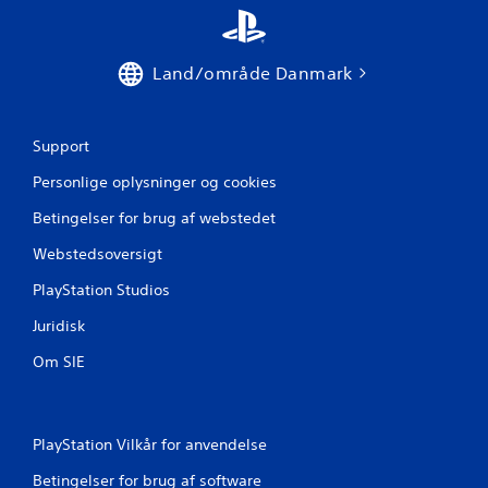
v
u
Land/område Danmark
r
d
Support
e
Personlige oplysninger og cookies
r
Betingelser for brug af webstedet
Webstedsoversigt
i
PlayStation Studios
n
Juridisk
g
Om SIE
e
r
PlayStation Vilkår for anvendelse
Betingelser for brug af software