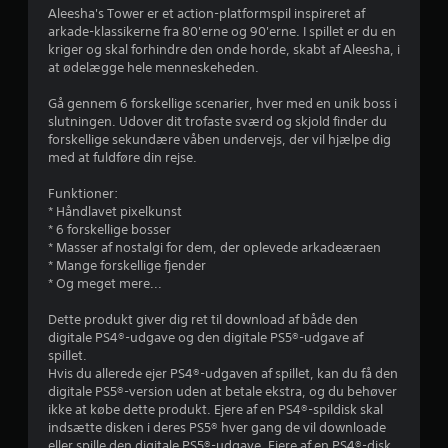
Aleesha's Tower er et action-platformspil inspireret af
e
arkade-klassikerne fra 80'erne og 90'erne. I spillet er du en
kriger og skal forhindre den onde horde, skabt af Aleesha, i
r
at ødelægge hele menneskeheden.
i
Gå gennem 6 forskellige scenarier, hver med en unik boss i
slutningen. Udover dit trofaste sværd og skjold finder du
n
forskellige sekundære våben undervejs, der vil hjælpe dig
med at fuldføre din rejse.
g
Funktioner:
e
* Håndlavet pixelkunst
* 6 forskellige bosser
r
* Masser af nostalgi for dem, der oplevede arkadeæraen
* Mange forskellige fjender
* Og meget mere...
3
Dette produkt giver dig ret til download af både den
s
digitale PS4®-udgave og den digitale PS5®-udgave af
spillet.
t
Hvis du allerede ejer PS4®-udgaven af spillet, kan du få den
digitale PS5®-version uden at betale ekstra, og du behøver
j
ikke at købe dette produkt. Ejere af en PS4®-spildisk skal
indsætte disken i deres PS5® hver gang de vil downloade
e
eller spille den digitale PS5®-udgave. Ejere af en PS4®-disk,