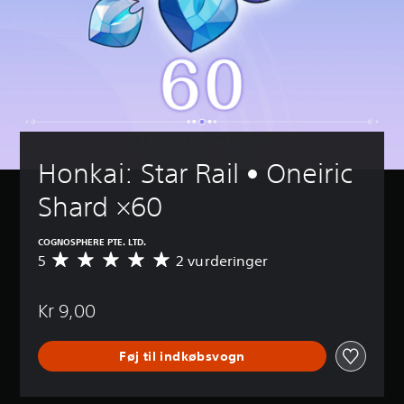
Honkai: Star Rail • Oneiric 
Shard ×60
COGNOSPHERE PTE. LTD.
5
2 vurderinger
G
e
n
Kr 9,00
n
e
m
Føj til indkøbsvogn
s
n
i