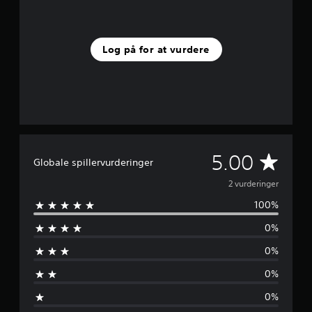
d
a
f
f
Log på for at vurdere
e
m
s
t
j
e
r
n
e
G
5.00
Globale spillervurderinger
r
f
e
2 vurderinger
r
100%
a
n
2
0%
v
n
u
0%
r
e
d
0%
e
m
r
0%
i