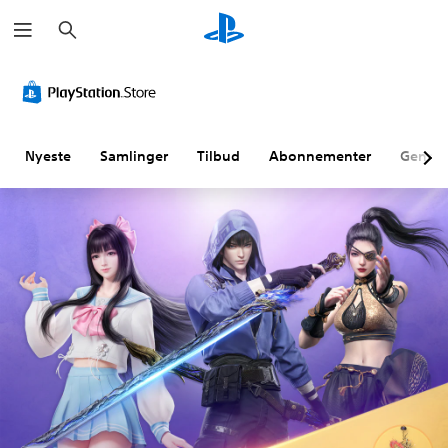
S
ø
g
Nyeste
Samlinger
Tilbud
Abonnementer
Genne