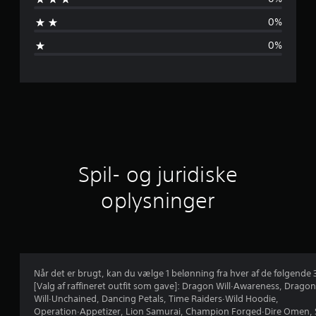
n
0%
v
0%
u
r
d
e
r
Spil- og juridiske
i
oplysninger
n
g
e
Når det er brugt, kan du vælge 1 belønning fra hver af de følgende
[Valg af raffineret outfit som gave]: Dragon Will·Awareness, Dragon
r
Will·Unchained, Dancing Petals, Time Raiders·Wild Hoodie,
Operation·Appetizer, Lion Samurai, Champion Forged·Dire Omen, 