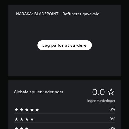
NARAKA: BLADEPOINT - Raffineret gavevalg
Log på for at vurdere
I
0.0
Globale spillervurderinger
n
Ingen vurderinger
0%
g
0%
e
0%