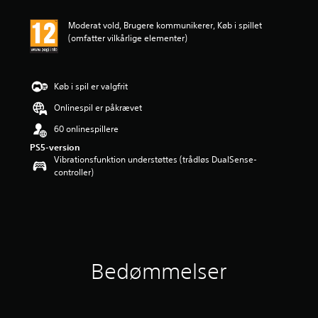
e
r
Moderat vold, Brugere kommunikerer, Køb i spillet
i
(omfatter vilkårlige elementer)
n
g
e
r
Køb i spil er valgfrit
Onlinespil er påkrævet
60 onlinespillere
PS5-version
Vibrationsfunktion understøttes (trådløs DualSense-
controller)
Bedømmelser