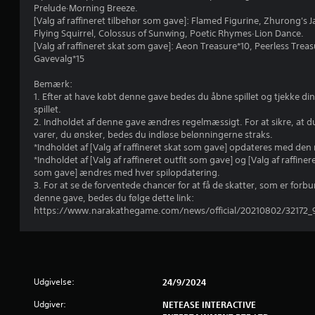
Prelude·Morning Breeze.
[Valg af raffineret tilbehør som gave]: Flamed Figurine, Zhurong's J
Flying Squirrel, Colossus of Sunwing, Poetic Rhymes·Lion Dance.
[Valg af raffineret skat som gave]: Aeon Treasure*10, Peerless Trea
Gavevalg*15
Bemærk:
1. Efter at have købt denne gave bedes du åbne spillet og tjekke din 
spillet.
2. Indholdet af denne gave ændres regelmæssigt. For at sikre, at du
varer, du ønsker, bedes du indløse belønningerne straks.
*Indholdet af [Valg af raffineret skat som gave] opdateres med den 
*Indholdet af [Valg af raffineret outfit som gave] og [Valg af raffiner
som gave] ændres med hver spilopdatering.
3. For at se de forventede chancer for at få de skatter, som er for
denne gave, bedes du følge dette link:
https://www.narakathegame.com/news/official/20210802/32172_
Udgivelse:
24/9/2024
Udgiver:
NETEASE INTERACTIVE