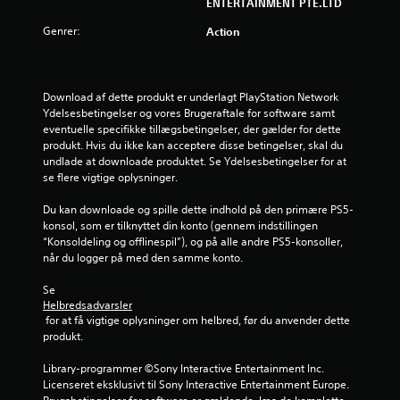
ENTERTAINMENT PTE.LTD
Genrer:
Action
Download af dette produkt er underlagt PlayStation Network 
Ydelsesbetingelser og vores Brugeraftale for software samt 
eventuelle specifikke tillægsbetingelser, der gælder for dette 
produkt. Hvis du ikke kan acceptere disse betingelser, skal du 
undlade at downloade produktet. Se Ydelsesbetingelser for at 
se flere vigtige oplysninger.
Du kan downloade og spille dette indhold på den primære PS5-
konsol, som er tilknyttet din konto (gennem indstillingen 
“Konsoldeling og offlinespil”), og på alle andre PS5-konsoller, 
når du logger på med den samme konto.
Se 
Helbredsadvarsler
 for at få vigtige oplysninger om helbred, før du anvender dette 
produkt.
Library-programmer ©Sony Interactive Entertainment Inc. 
Licenseret eksklusivt til Sony Interactive Entertainment Europe. 