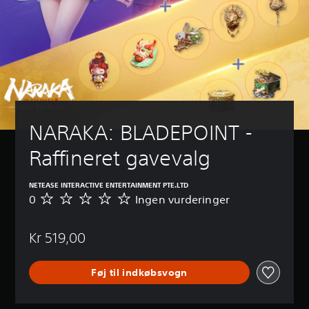
NARAKA: BLADEPOINT - 
Raffineret gavevalg
NETEASE INTERACTIVE ENTERTAINMENT PTE.LTD
0
Ingen vurderinger
I
n
g
Kr 519,00
e
n
v
Føj til indkøbsvogn
u
r
d