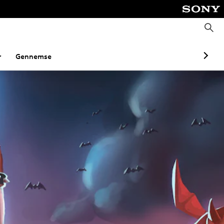
S
ø
g
r
Gennemse