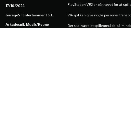
PlayStation VR2 er påkrævet for at spill
17/10/2024
Garage51 Entertainment S.L.
VR-spil kan give nogle personer transp
Arkadespil, Musik/rytme
Der skal være et spilleområde på mindst 2
opleve roomscale PlayStation VR2-spil.
Download af dette produkt er underlagt
Ydelsesbetingelser og vores Brugeraftal
specifikke tillægsbetingelser, der gælder
kan acceptere disse betingelser, skal d
Se Ydelsesbetingelser for at se flere vi
Du kan downloade og spille dette indho
som er tilknyttet din konto (gennem inds
offlinespil”), og på alle andre PS5-kons
samme konto.
Se 
Helbredsadvarsler
 for at få vigtige oplysninger om helbre
Library-programmer ©Sony Interactive E
eksklusivt til Sony Interactive Entertai
software er gældende, læs de komplette