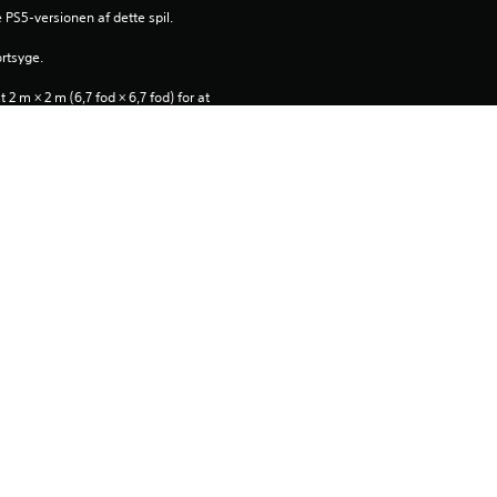
e PS5-versionen af dette spil.
ortsyge.
 m × 2 m (6,7 fod × 6,7 fod) for at 
 PlayStation Network 
e for software samt eventuelle 
 for dette produkt. Hvis du ikke 
u undlade at downloade produktet. 
gtige oplysninger.
ld på den primære PS5-konsol, 
tillingen “Konsoldeling og 
oller, når du logger på med den 
d, før du anvender dette produkt.
ntertainment Inc. Licenseret 
nment Europe. Brugsbetingelser for 
 brugsrettigheder på 