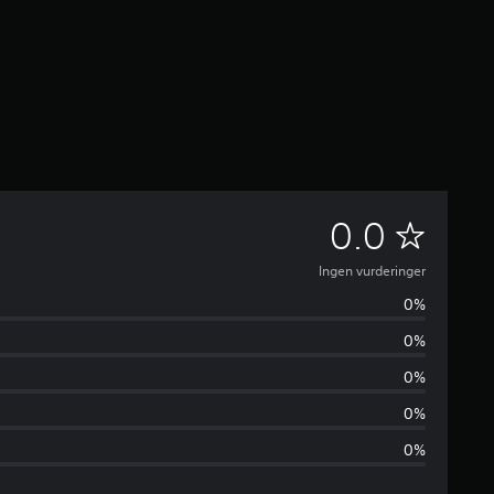
I
0.0
n
Ingen vurderinger
0%
g
0%
e
0%
n
0%
0%
v