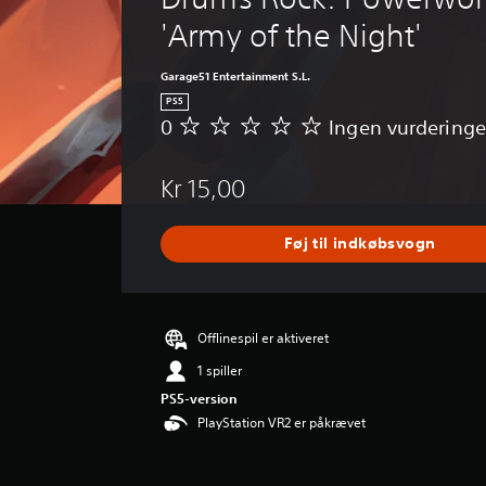
'Army of the Night'
Garage51 Entertainment S.L.
PS5
0
Ingen vurderinge
I
n
g
Kr 15,00
e
n
v
Føj til indkøbsvogn
u
r
d
e
r
Offlinespil er aktiveret
i
1 spiller
n
g
PS5-version
e
PlayStation VR2 er påkrævet
r