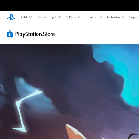
Butik
PS5
Spil
PS Plus
Tilbehør
Nyheder
Suppo