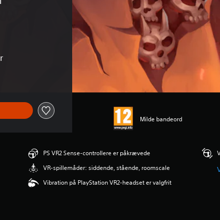
r
Milde bandeord
PS VR2 Sense-controllere er påkrævede
V
VR-spillemåder: siddende, stående, roomscale
V
Vibration på PlayStation VR2-headset er valgfrit