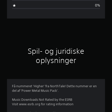
m
0%
s
n
i
t
l
Spil- og juridiske
i
oplysninger
g
v
u
Få nummeret 'Higher' fra NorthTale! Dette nummer er en
del af 'Power Metal Music Pack'.
r
Music Downloads Not Rated by the ESRB
d
Visit www.esrb.org for rating information