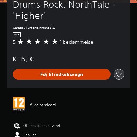
Drums Rock: NorthTale - 
'Higher'
Garage51 Entertainment S.L.
PS5
5
1 bedømmelse
G
e
n
Kr 15,00
n
e
m
Føj til indkøbsvogn
s
n
i
t
l
i
Milde bandeord
g
v
u
r
Offlinespil er aktiveret
d
1 spiller
e