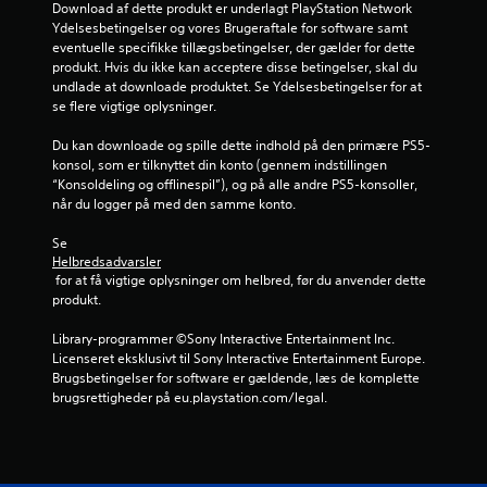
r
Download af dette produkt er underlagt PlayStation Network 
Ydelsesbetingelser og vores Brugeraftale for software samt 
n
eventuelle specifikke tillægsbetingelser, der gælder for dette 
produkt. Hvis du ikke kan acceptere disse betingelser, skal du 
e
undlade at downloade produktet. Se Ydelsesbetingelser for at 
se flere vigtige oplysninger.
u
Du kan downloade og spille dette indhold på den primære PS5-
d
konsol, som er tilknyttet din konto (gennem indstillingen 
“Konsoldeling og offlinespil”), og på alle andre PS5-konsoller, 
a
når du logger på med den samme konto.
f
Se 
Helbredsadvarsler
f
 for at få vigtige oplysninger om helbred, før du anvender dette 
produkt.
e
Library-programmer ©Sony Interactive Entertainment Inc. 
m
Licenseret eksklusivt til Sony Interactive Entertainment Europe. 
Brugsbetingelser for software er gældende, læs de komplette 
s
brugsrettigheder på eu.playstation.com/legal.
t
j