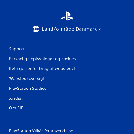
e
r
Land/område Danmark
n
e
Support
r
Personlige oplysninger og cookies
f
Betingelser for brug af webstedet
r
Webstedsoversigt
a
PlayStation Studios
1
Juridisk
v
Om SIE
u
r
PlayStation Vilkår for anvendelse