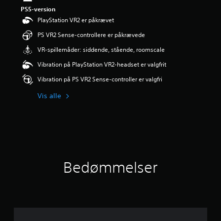
r
PS5-version
i
PlayStation VR2 er påkrævet
n
g
PS VR2 Sense-controllere er påkrævede
e
VR-spillemåder: siddende, stående, roomscale
r
5
Vibration på PlayStation VR2-headset er valgfrit
s
t
Vibration på PS VR2 Sense-controller er valgfri
j
e
Vis alle
r
n
e
r
u
d
a
Bedømmelser
f
f
e
m
s
t
j