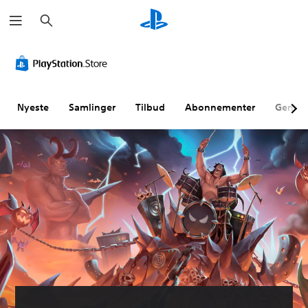
S
ø
g
Nyeste
Samlinger
Tilbud
Abonnementer
Genne