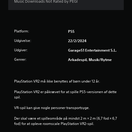
e
Music Downloads Not Rated by PEGI
r
i
Platform:
PS5
n
Udgivelse:
22/2/2024
g
Udgiver:
Garage51 Entertainment S.L.
e
Genrer:
Arkadespil, Musik/rytme
r
1
PlayStation VR2 må ikke benyttes af børn under 12 år.
s
PlayStation VR2 er påkrævet for at spille PS5-versionen af dette 
spil.
t
VR-spil kan give nogle personer transportsyge.
j
Der skal være et spilleområde på mindst 2 m × 2 m (6,7 fod × 6,7 
e
fod) for at opleve roomscale PlayStation VR2-spil.