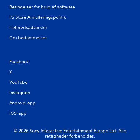
Betingelser for brug af software
d
PS Store Annulleringspolitik
e
Helbredsadvarsler
r
Om bedømmelser
i
n
Facebook
g
X
e
YouTube
r
Instagram
Android-app
iOS-app
© 2026 Sony Interactive Entertainment Europe Ltd. Alle
rettigheder forbeholdes.