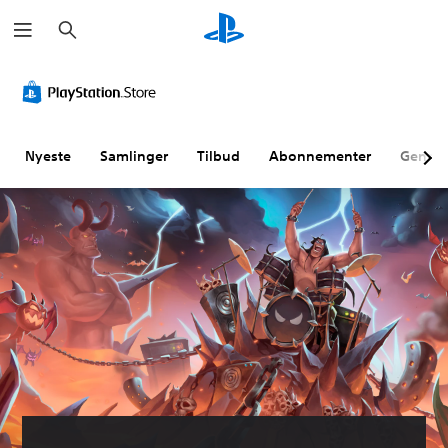
S
ø
g
Nyeste
Samlinger
Tilbud
Abonnementer
Genne