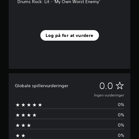
Drums Rock: Lit - 'My Own Worst Enemy'
Log på for at vurdere
I
0.0
Globale spillervurderinger
n
Ingen vurderinger
0%
g
0%
e
0%
n
0%