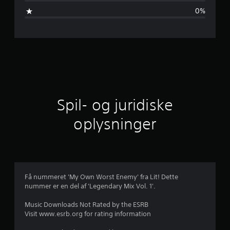
v
0%
u
r
d
e
r
Spil- og juridiske
i
oplysninger
n
g
e
Få nummeret 'My Own Worst Enemy' fra Lit! Dette
nummer er en del af 'Legendary Mix Vol. 1'.
r
Music Downloads Not Rated by the ESRB
Visit www.esrb.org for rating information