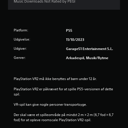
Music Downloads Not Rated by PEGI
Platform:
PS5
Udgivelse:
11/10/2023
Udgiver:
Garage51 Entertainment S.L.
Genrer:
Arkadespil, Musik/rytme
PlayStation VR2 må ikke benyttes af børn under 12 år.
PlayStation VR2 er påkrævet for at spille PS5-versionen af dette 
spil.
VR-spil kan give nogle personer transportsyge.
Der skal være et spilleområde på mindst 2 m × 2 m (6,7 fod × 6,7 
fod) for at opleve roomscale PlayStation VR2-spil.