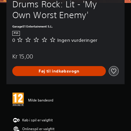
Drums Rock: Lit - 'My 
Own Worst Enemy'
Garage51 Entertainment S.L.
PS5
0
Ingen vurderinger
I
n
g
Kr 15,00
e
n
v
Føj til indkøbsvogn
u
r
d
e
r
i
Milde bandeord
n
g
e
r
Køb i spil er valgfrit
Onlinespil er valgfrit