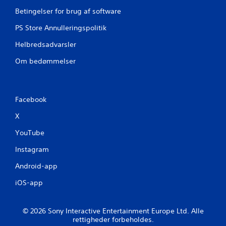
Betingelser for brug af software
d
PS Store Annulleringspolitik
e
Helbredsadvarsler
r
Om bedømmelser
i
n
Facebook
g
X
e
YouTube
r
Instagram
Android-app
iOS-app
© 2026 Sony Interactive Entertainment Europe Ltd. Alle
rettigheder forbeholdes.