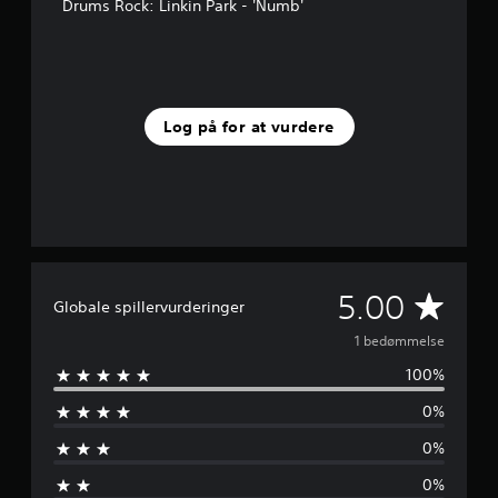
Drums Rock: Linkin Park - 'Numb'
e
r
n
e
r
f
Log på for at vurdere
r
a
1
v
u
r
d
e
G
5.00
r
Globale spillervurderinger
i
e
n
1 bedømmelse
g
100%
n
e
r
0%
n
0%
e
0%