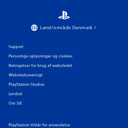
e
r
Land/område Danmark
n
e
Support
r
Personlige oplysninger og cookies
f
Betingelser for brug af webstedet
r
Webstedsoversigt
a
PlayStation Studios
1
Juridisk
v
Om SIE
u
r
PlayStation Vilkår for anvendelse