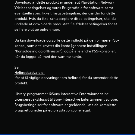
r
Download af dette produkt er underlagt PlayStation Network 
Ydelsesbetingelser og vores Brugeraftale for software samt 
n
eventuelle specifikke tillægsbetingelser, der gælder for dette 
produkt. Hvis du ikke kan acceptere disse betingelser, skal du 
e
undlade at downloade produktet. Se Ydelsesbetingelser for at 
se flere vigtige oplysninger.
u
Du kan downloade og spille dette indhold på den primære PS5-
d
konsol, som er tilknyttet din konto (gennem indstillingen 
“Konsoldeling og offlinespil”), og på alle andre PS5-konsoller, 
a
når du logger på med den samme konto.
f
Se 
Helbredsadvarsler
f
 for at få vigtige oplysninger om helbred, før du anvender dette 
produkt.
e
Library-programmer ©Sony Interactive Entertainment Inc. 
m
Licenseret eksklusivt til Sony Interactive Entertainment Europe. 
Brugsbetingelser for software er gældende, læs de komplette 
s
brugsrettigheder på eu.playstation.com/legal.
t
j