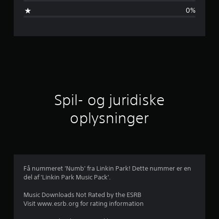
m
0%
s
n
i
t
l
Spil- og juridiske
i
oplysninger
g
v
u
Få nummeret 'Numb' fra Linkin Park! Dette nummer er en
del af 'Linkin Park Music Pack'.
r
Music Downloads Not Rated by the ESRB
d
Visit www.esrb.org for rating information