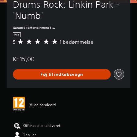
Drums Rock: Linkin Park - 
'Numb'
Garage51 Entertainment S.L.
PS5
5
1 bedømmelse
G
e
n
Kr 15,00
n
e
m
Føj til indkøbsvogn
s
n
i
t
l
i
Milde bandeord
g
v
u
r
Offlinespil er aktiveret
d
1 spiller
e