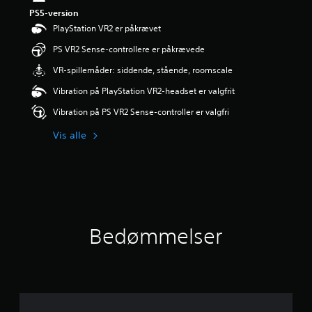
r
PS5-version
i
PlayStation VR2 er påkrævet
n
g
PS VR2 Sense-controllere er påkrævede
e
VR-spillemåder: siddende, stående, roomscale
r
5
Vibration på PlayStation VR2-headset er valgfrit
s
t
Vibration på PS VR2 Sense-controller er valgfri
j
e
Vis alle
r
n
e
r
u
d
a
Bedømmelser
f
f
e
m
s
t
j