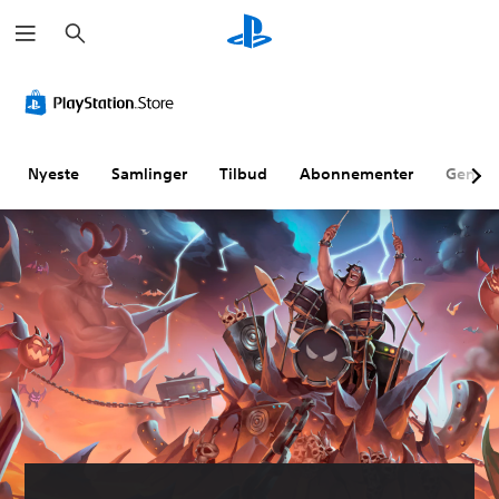
S
ø
g
Nyeste
Samlinger
Tilbud
Abonnementer
Genne