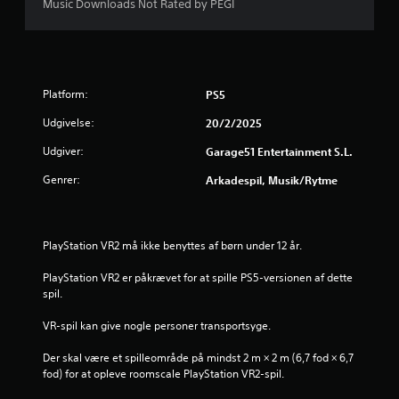
e
Music Downloads Not Rated by PEGI
r
i
Platform:
PS5
n
Udgivelse:
20/2/2025
g
Udgiver:
Garage51 Entertainment S.L.
e
Genrer:
Arkadespil, Musik/rytme
r
1
PlayStation VR2 må ikke benyttes af børn under 12 år.
s
PlayStation VR2 er påkrævet for at spille PS5-versionen af dette 
spil.
t
VR-spil kan give nogle personer transportsyge.
j
Der skal være et spilleområde på mindst 2 m × 2 m (6,7 fod × 6,7 
e
fod) for at opleve roomscale PlayStation VR2-spil.