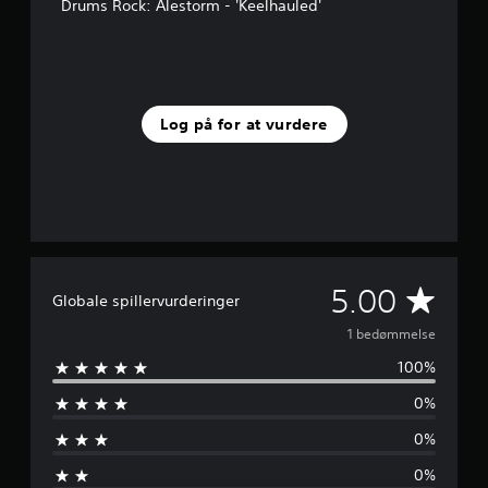
Drums Rock: Alestorm - 'Keelhauled'
e
r
n
e
r
f
Log på for at vurdere
r
a
1
v
u
r
d
e
G
5.00
r
Globale spillervurderinger
i
e
n
1 bedømmelse
g
100%
n
e
r
0%
n
0%
e
0%