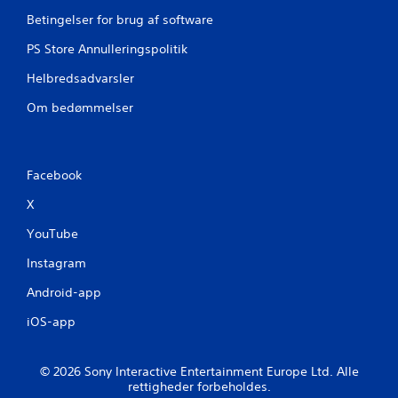
Betingelser for brug af software
d
PS Store Annulleringspolitik
e
Helbredsadvarsler
r
Om bedømmelser
i
n
Facebook
g
X
e
YouTube
r
Instagram
Android-app
iOS-app
© 2026 Sony Interactive Entertainment Europe Ltd. Alle
rettigheder forbeholdes.