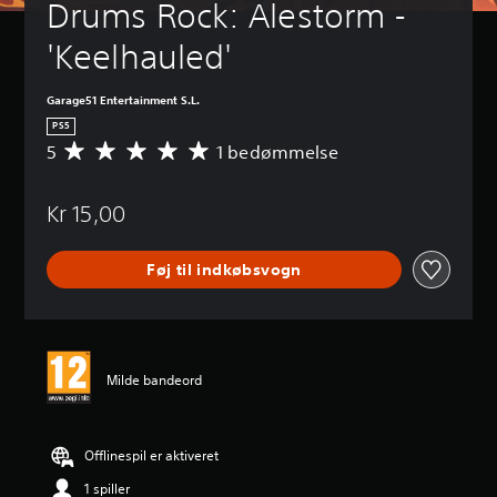
Drums Rock: Alestorm - 
'Keelhauled'
Garage51 Entertainment S.L.
PS5
5
1 bedømmelse
G
e
n
Kr 15,00
n
e
m
Føj til indkøbsvogn
s
n
i
t
l
i
Milde bandeord
g
v
u
r
Offlinespil er aktiveret
d
1 spiller
e