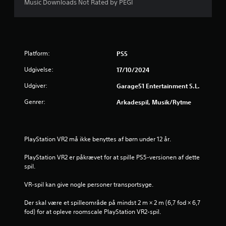
e
Music Downloads Not Rated by PEGI
r
i
Platform:
PS5
n
Udgivelse:
17/10/2024
g
Udgiver:
Garage51 Entertainment S.L.
e
Genrer:
Arkadespil, Musik/rytme
r
1
PlayStation VR2 må ikke benyttes af børn under 12 år.
s
PlayStation VR2 er påkrævet for at spille PS5-versionen af dette 
spil.
t
VR-spil kan give nogle personer transportsyge.
j
Der skal være et spilleområde på mindst 2 m × 2 m (6,7 fod × 6,7 
e
fod) for at opleve roomscale PlayStation VR2-spil.