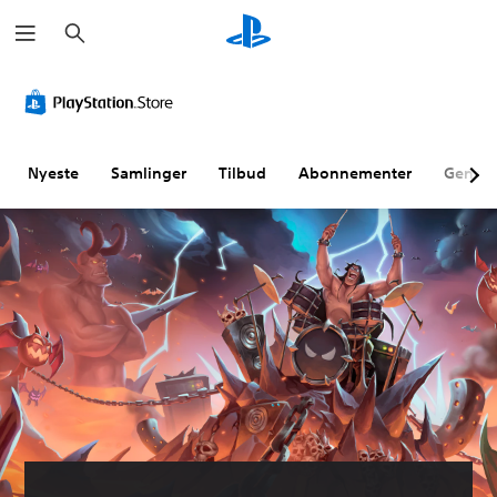
S
ø
g
Nyeste
Samlinger
Tilbud
Abonnementer
Genne