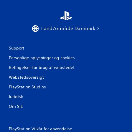
e
r
Land/område Danmark
n
e
Support
r
Personlige oplysninger og cookies
f
Betingelser for brug af webstedet
r
Webstedsoversigt
a
PlayStation Studios
1
Juridisk
v
Om SIE
u
r
PlayStation Vilkår for anvendelse