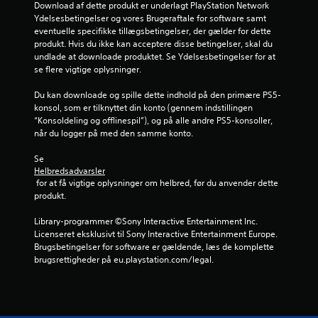
r
Download af dette produkt er underlagt PlayStation Network 
Ydelsesbetingelser og vores Brugeraftale for software samt 
n
eventuelle specifikke tillægsbetingelser, der gælder for dette 
produkt. Hvis du ikke kan acceptere disse betingelser, skal du 
e
undlade at downloade produktet. Se Ydelsesbetingelser for at 
se flere vigtige oplysninger.
u
Du kan downloade og spille dette indhold på den primære PS5-
d
konsol, som er tilknyttet din konto (gennem indstillingen 
“Konsoldeling og offlinespil”), og på alle andre PS5-konsoller, 
a
når du logger på med den samme konto.
f
Se 
Helbredsadvarsler
f
 for at få vigtige oplysninger om helbred, før du anvender dette 
produkt.
e
Library-programmer ©Sony Interactive Entertainment Inc. 
m
Licenseret eksklusivt til Sony Interactive Entertainment Europe. 
Brugsbetingelser for software er gældende, læs de komplette 
s
brugsrettigheder på eu.playstation.com/legal.
t
j