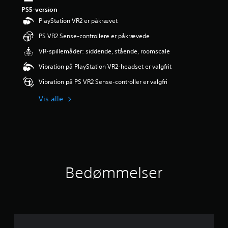
r
PS5-version
i
PlayStation VR2 er påkrævet
n
g
PS VR2 Sense-controllere er påkrævede
e
VR-spillemåder: siddende, stående, roomscale
r
5
Vibration på PlayStation VR2-headset er valgfrit
s
t
Vibration på PS VR2 Sense-controller er valgfri
j
e
Vis alle
r
n
e
r
u
d
a
Bedømmelser
f
f
e
m
s
t
j