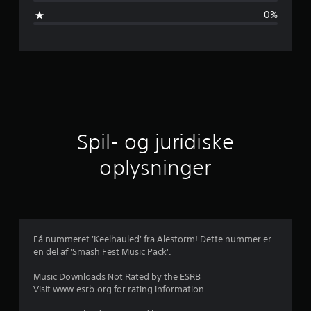
m
0%
s
n
i
t
l
Spil- og juridiske
i
oplysninger
g
v
u
Få nummeret 'Keelhauled' fra Alestorm! Dette nummer er
en del af 'Smash Fest Music Pack'.
r
Music Downloads Not Rated by the ESRB
d
Visit www.esrb.org for rating information