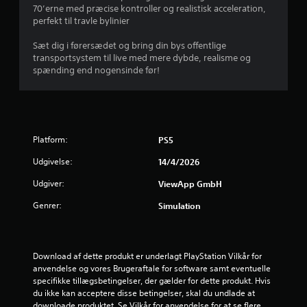
a
70’erne med præcise kontroller og realistisk acceleration,
(
f
perfekt til travle bylini­er
b
a
f
Sæt dig i førersædet og bring din bys offentlige
s
transportsystem til live med mere dybde, realisme og
i
spænding end nogensinde før!
e
s
)
m
D
s
e
r
Platform:
PS5
g
t
i
Udgivelse:
14/4/2026
v
j
e
Udgiver:
ViewApp GmbH
s
e
Genrer:
Simulation
n
o
r
g
l
n
Download af dette produkt er underlagt PlayStation Vilkår for 
e
anvendelse og vores Brugeraftale for software samt eventuelle 
m
e
specifikke tillægsbetingelser, der gælder for dette produkt. Hvis 
u
du ikke kan acceptere disse betingelser, skal du undlade at 
l
r
downloade produktet. Se Vilkår for anvendelse for at se flere 
i