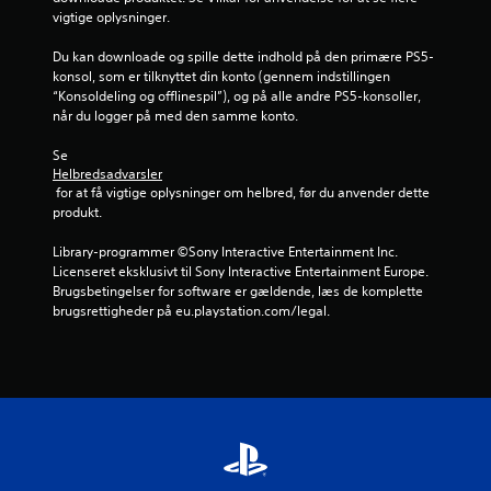
vigtige oplysninger.
g
f
h
Du kan downloade og spille dette indhold på den primære PS5-
e
r
konsol, som er tilknyttet din konto (gennem indstillingen 
d
“Konsoldeling og offlinespil”), og på alle andre PS5-konsoller, 
e
a
når du logger på med den samme konto.
r
f
1
Se 
o
Helbredsadvarsler
r
9
 for at få vigtige oplysninger om helbred, før du anvender dette 
p
produkt.
i
v
n
Library-programmer ©Sony Interactive Entertainment Inc. 
d
u
Licenseret eksklusivt til Sony Interactive Entertainment Europe. 
e
Brugsbetingelser for software er gældende, læs de komplette 
n
brugsrettigheder på eu.playstation.com/legal.
r
f
ø
d
l
s
e
o
m
r
h
e
d
i