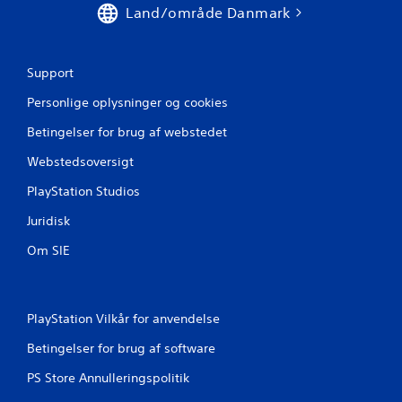
.
Land/område Danmark
n
J
g
u
Support
s
e
t
Personlige oplysninger og cookies
e
r
Betingelser for brug af webstedet
r
b
Webstedsoversigt
a
r
PlayStation Studios
i
Juridisk
n
v
Om SIE
e
r
t
e
PlayStation Vilkår for anvendelse
r
Betingelser for brug af software
i
n
PS Store Annulleringspolitik
g