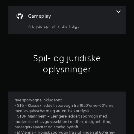
4
J
7
u
Gameplay
s
s
t
Afbryde spillet midlertidigt
e
t
r
b
j
a
e
r
Spil- og juridiske
p
r
i
oplysninger
n
n
d
f
e
ø
l
r
Nye sporvogne inkluderet:
s
- GT6 – Klassisk leddelt sporvogn fra 1950’erne–60’erne
o
u
med lavgulvscharm og autentisk kørefysik
m
- GT8N Mannheim – Længere leddelt sporvogn med
h
d
moderniseret lavgulvssektion i midten, designet til høj
e
passagerkapacitet og smidig bydrift
d
- E1 Vienna – Ikonisk sporvogn fra slutningen af 60’erne–