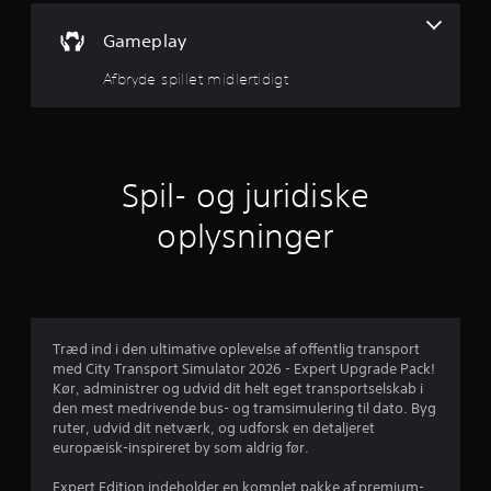
2
J
Gameplay
u
s
s
Afbryde spillet midlertidigt
t
t
e
r
j
b
a
e
Spil- og juridiske
r
r
p
oplysninger
i
n
n
d
e
f
ø
r
Træd ind i den ultimative oplevelse af offentlig transport
l
med City Transport Simulator 2026 - Expert Upgrade Pack!
s
u
Kør, administrer og udvid dit helt eget transportselskab i
o
den mest medrivende bus- og tramsimulering til dato. Byg
m
d
ruter, udvid dit netværk, og udforsk en detaljeret
h
europæisk-inspireret by som aldrig før.
e
a
d
Expert Edition indeholder en komplet pakke af premium-