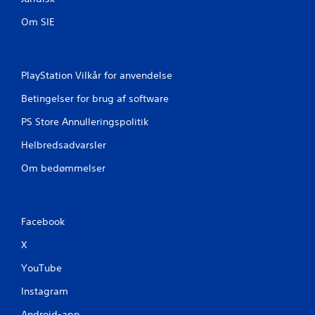
a
f
Om SIE
p
i
n
d
PlayStation Vilkår for anvendelse
(
Betingelser for brug af software
b
a
PS Store Annulleringspolitik
s
i
Helbredsadvarsler
s
Om bedømmelser
)
D
e
r
Facebook
g
i
X
v
e
YouTube
s
n
Instagram
o
g
Android-app