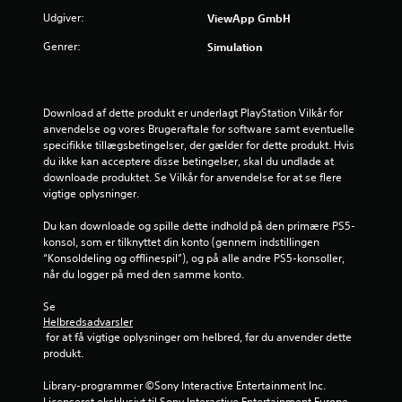
f
g
Udgiver:
ViewApp GmbH
h
r
Genrer:
Simulation
e
d
a
e
r
3
f
Download af dette produkt er underlagt PlayStation Vilkår for 
o
anvendelse og vores Brugeraftale for software samt eventuelle 
1
r
specifikke tillægsbetingelser, der gælder for dette produkt. Hvis 
p
du ikke kan acceptere disse betingelser, skal du undlade at 
v
i
downloade produktet. Se Vilkår for anvendelse for at se flere 
n
vigtige oplysninger.
u
d
e
Du kan downloade og spille dette indhold på den primære PS5-
r
n
konsol, som er tilknyttet din konto (gennem indstillingen 
f
“Konsoldeling og offlinespil”), og på alle andre PS5-konsoller, 
d
ø
når du logger på med den samme konto.
l
s
Se 
e
Helbredsadvarsler
o
 for at få vigtige oplysninger om helbred, før du anvender dette 
m
r
produkt.
h
e
i
Library-programmer ©Sony Interactive Entertainment Inc. 
d
Licenseret eksklusivt til Sony Interactive Entertainment Europe. 