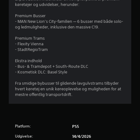
f
(
køretøjer og udvidelser, herunder:
b
f
Premium Busser
a
- MAN New Lion’s City-familien — 6 busser med både solo-
s
og ledmuligheder, inklusive den massive C19.
e
i
s
Premium Trams
m
)
- Flexity Vienna
- StadtRegioTram
D
s
e
Ekstra indhold
r
t
- Bus- & Tramdepot + South-Route DLC
g
- Kosmetisk DLC: Basel Style
i
j
v
Fra smidige bybusser til glidende lavgulvstrams tilbyder
e
e
hvert køretøj en unik køreoplevelse og muligheden for at
s
mestre offentlig transportdrift.
n
r
o
g
n
l
e
e
m
Platform:
PS5
u
r
l
Udgivelse:
14/4/2026
i